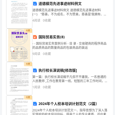
道德模范先进事迹材料例文
标
等）
道德模范先进事迹材料例文 道德模范先进事迹材料
(一) “慈善，不为成名，不为赞美，慈善是‘我拥有、我
及
分享’。”这是企业家王国梅对慈善的诠释。多年来，她将
4
阅读
0
收藏
慈善放在心头，真情回报社会，热心扶危济困，用爱
完
等）
付费
成
国际贸易实务(8)
三、问题与挑战
情
- - 国际贸易实务案例分析 - 目 录 - 交易磋商的程序商品
的品质商品的数量商品的包装商品的装运
况：
9
阅读
0
收藏
a.
付费
设
案，问题解决的效果）
执行校长演说稿[修改版]
第一篇：执行校长演说稿平凡但不平庸我，一名普通的
定
人民教师 ,工作在教育第一线，短暂的三年工作时间，我
缺乏时间的积累与岁月的沉淀。经验不足常使自己不够
的
1
阅读
0
收藏
自信。我是一个再平凡不过的人，指点江山、激扬文字
员工培训等）
之事
工
付费
四、个人成长与反思
2024年个人校本培训计划范文（2篇）
作
2024年个人校本培训计划范文一、指导思想为了深入落
目
实学校的校本培训目标，提高个人的专业素质，适应素