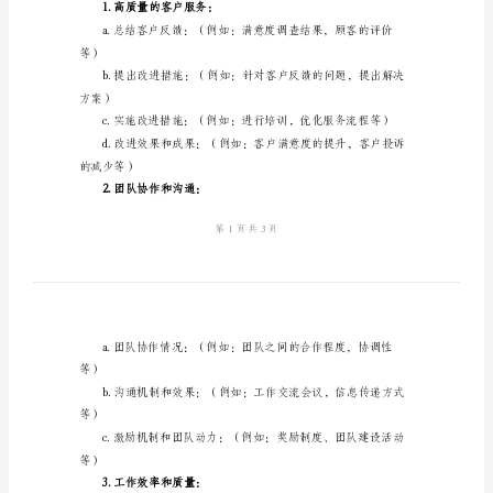
模
一、工作概述
1.工作目标及完成情况：
板
2024
标等）
年
餐
厅
2.工作内容及分配：
员
工
等）
工
作
二、工作亮点
总
1.高质量的客户服务：
结