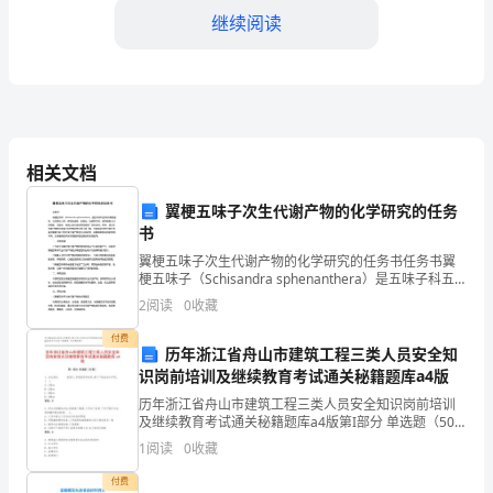
继续阅读
间
段：
____
年
等）
相关文档
一、
翼梗五味子次生代谢产物的化学研究的任务
工
书
等）
作
翼梗五味子次生代谢产物的化学研究的任务书任务书翼
梗五味子（Schisandra sphenanthera）是五味子科五
概
味子属的植物，以其果实入药，具有抗疲劳、抗氧化、
2
阅读
0
收藏
抗癌等作用，因而备受人们的青睐，在
等）
述
付费
历年浙江省舟山市建筑工程三类人员安全知
3.工作效率和质量：
1.
识岗前培训及继续教育考试通关秘籍题库a4版
工
历年浙江省舟山市建筑工程三类人员安全知识岗前培训
及继续教育考试通关秘籍题库a4版第I部分 单选题（50
题）1. 边长超过 的洞口,四周设防护栏杆,洞口下张拉安全
作
1
阅读
0
收藏
等）
平网。( )A: 130
目
付费