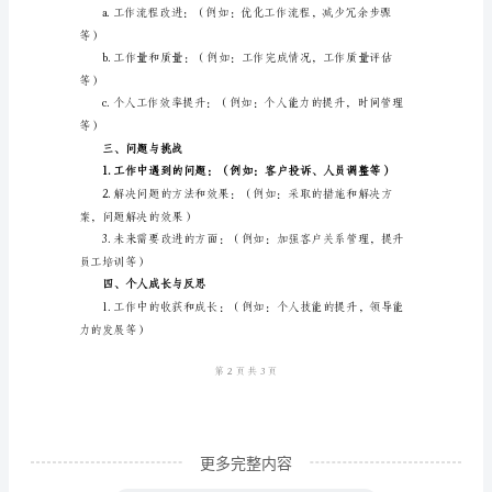
模
等）
板
餐
厅
方案）
员
工
工
的减少等）
作
2.团队协作和沟通：
总
结
模
板
更多完整内容
时