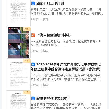
家
幼师七月工作计划
幼师七月工作计划幼师七月工作计划（通用10篇） 时
上
间流逝得如此之快，迎接我们的将是新的生活，新的挑
战，不妨坐下来好好写写工作计划吧。但是要怎么样才
1
阅读
0
收藏
午
能避免自嗨型工作计划呢？下面是小编整理的幼师七月
工
好！
付费
上海中智金融培训中心
首
学生提供更好的学习环境。
- - - 提升管理能力 打造一流团队 建立区域竞争优势 - 上
海中智金融培训中心 - --------
先，
3
阅读
0
收藏
我
付费
要
2023-2024学年广东广州市第七中学数学七
年级上册期中综合测评难点解析试题（含详解）
感
广东广州市第七中学数学七年级上册期中综合测评难点
解析 考试时间：90分钟；命题人：教研组考生注意：
谢
1、本卷分第I卷（选择题）和第Ⅱ卷（非选择题）两部
2
阅读
0
收藏
分，满分100分，考试时间90分钟2、答卷前，考生务
大
付费
家
寂寞的琴弦作文550字
寂寞的琴弦作文550字 外婆有把小提琴。 我还记得
今
外婆曾经拉过它，那是在很多年以前，因为记忆极其模