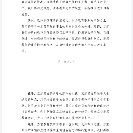
议
上
会议上发表我的表态发言。
的
表
态
发
言
2024
年
在