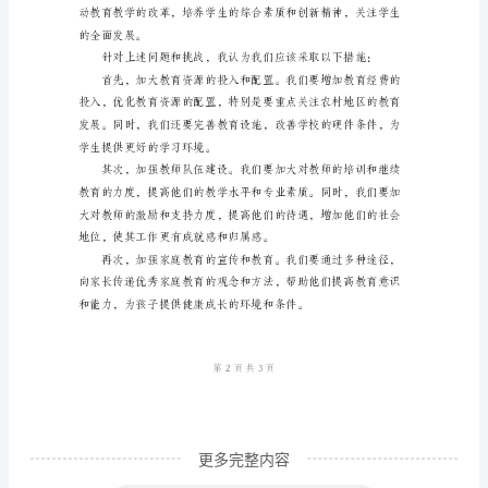
全
镇
发展。
教
育
工
作
会
议
业。
上
的
表
态
发
更多完整内容