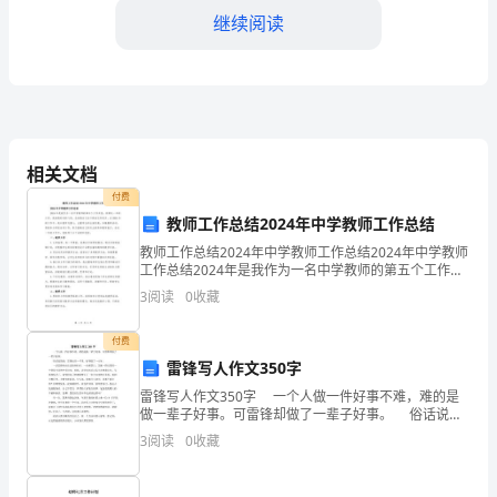
言
继续阅读
尊
敬
的
各
相关文档
位
付费
教师工作总结2024年中学教师工作总结
领
教师工作总结2024年中学教师工作总结2024年中学教师
工作总结2024年是我作为一名中学教师的第五个工作年
导、
度，回顾这一年的工作，我深感时间的飞逝，也深感自
3
阅读
0
收藏
己在不断成长和进步。在2024年的工作中，我
各
付费
位
雷锋写人作文350字
同
雷锋写人作文350字 一个人做一件好事不难，难的是
做一辈子好事。可雷锋却做了一辈子好事。 俗话说的
事：
好：雷锋出差一千里，好事做了一火车。 一次雷锋外
3
阅读
0
收藏
出在沈阳换车时，一出检票口，发现一群人围着
的全面发展。
大