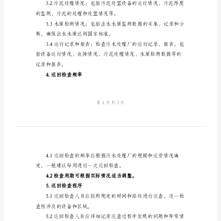
度
用于污水处理厂的管
范
2.责任与权限
本
污
派特定人员进行巡查。
水
处
持和协助。
理
3.巡回检查内容
厂
巡
回
检