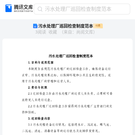
污
污水处理厂巡回检查制度范本
水
污水处理厂巡回检查制度范本
付费
处
3
阅读
收藏
（
来自
：
尚阅文库
）
理
厂
巡
回
检
查
1.目的与适用范围
制