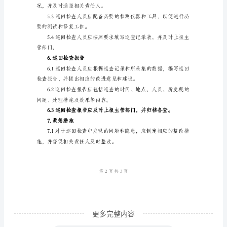
查
的监测、污泥的处理
制
度
析，确保出水水质达到国家标准。
范
本
1.
记录和报告。
目
4.巡回检查频率
的
与
适
用
范
围
更多完整内容