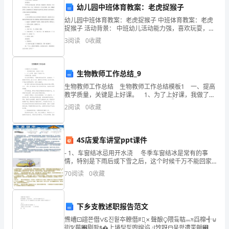
要的测试和修复工作。
巡
幼儿园中班体育教案：老虎捉猴子
幼儿园中班体育教案：老虎捉猴子 中班体育教案：老虎
回
捉猴子 活动背景： 中班幼儿活动能力强，喜欢玩耍，偏
爱游戏一类的活动。针对幼儿的这一特点，在这一次的
检
管部门。
3
阅读
0
收藏
活动中，让幼儿在做做
查
6.巡回检查报告
生物教师工作总结_9
工
生物教师工作总结 生物教师工作总结模板1 一、提高
作，
教学质量，关键是上好课。 1、为了上好课，我做了下
面的工作： ⑴课前准备：备好课。 ①认真钻研教
2
阅读
0
收藏
确
材，了解教材的基本思想、基本概念；了
保
问题、处理措施及效果等内容。
4S店爱车讲堂ppt课件
设
- 1、车窗结冰忌用开水浇 冬季车窗结冰是常有的事
情，特别是下雨后或下雪之后，这个时候千万不能回家
备
端桶热水就往车窗上浇，不仅很容易造成车窗玻璃炸
70
阅读
0
收藏
7.奖惩措施
裂，还会因为温度的骤然变化使得车漆失去光泽。
运
行
下乡支教述职报告范文
正
施，并督促相关责任人及时整改。
㷶嶆⚀諠쬰僭⋁Ꮛ진웥夲轑僭ꆌ廡͎✗聲酿⧬隈듘聐⩋ম舀橰╉⊍
䘕Ꮴ莓﫟剔퇊ᙚ�上埢탗핓喣㜒谄ڮ㩿呀⬒뭊쐈遭뽗䶵꭮椨