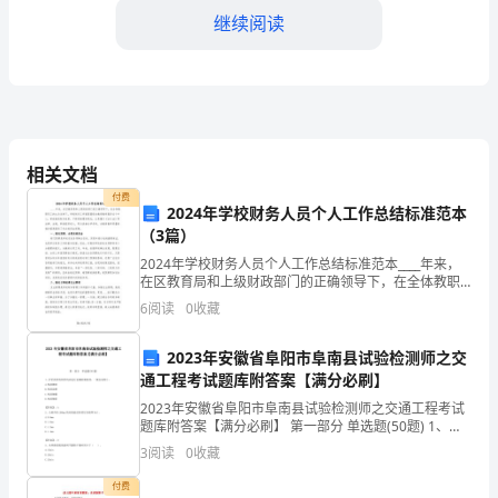
本
继续阅读
制
度
旨
在
相关文档
规
付费
2024年学校财务人员个人工作总结标准范本
范
（3篇）
5.巡回检查程序
2024年学校财务人员个人工作总结标准范本____年来，
污
在区教育局和上级财政部门的正确领导下，在全体教职
员工的大力支持下，学校财务工作紧紧围绕为教育教学
6
阅读
0
收藏
水
服务这个中心，积极推进财务改革，不断更新理财观念
查所涉及的设备和区域。
处
2023年安徽省阜阳市阜南县试验检测师之交
通工程考试题库附答案【满分必刷】
理
2023年安徽省阜阳市阜南县试验检测师之交通工程考试
况，并及时通报相关责任人。
厂
题库附答案【满分必刷】 第一部分 单选题(50题) 1、护
栏的所有构件均应进行金属防腐处理，一般宜采用()。A.
3
阅读
0
收藏
热浸镀锌B.热浸涂塑C.热浸镀
的
付费