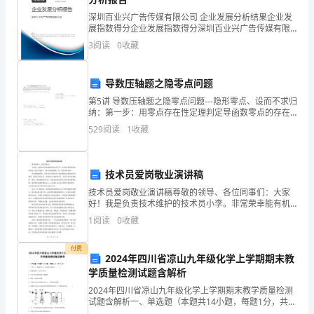
hasverysmallMinistriesnumberofpersonnel.Asaconsequen
深圳百业兴广告传媒有限公司 企业发展分析结果企业发
AdministrationsliketheSRAoftenhavesemi-
展指数得分企业发展指数得分深圳百业兴广告传媒有限
politicaltasks
公司综合得分说明：企业发展指数根据企业规模、企业
3
阅读
0
收藏
创新、企业风险、企业活力四个维度对企业发展情况进
likedevelopmentofpoliciesandtargets.Decisionsonpolicylo
行评
targetsandoverallbudgetsaremadebytheGovernmentorthe
导数压轴题之隐零点问题
ParliamentbutdevelopmentismadeintheAdministration.Fol
electionsintheautumn1994SwedengotanewMinister
第5讲 导数压轴题之隐零点问题---隐形零点、设而不求归
纳：第一步：用零点存在性定理判定导函数零点的存在
forTransportation.TheMinisterdeclaredthattrafficsafetyw
性，列出零点方程，并结合的单调性得到零点的范围；
529
阅读
1
收藏
第二步：以零点为分界点，说明导函数的正负，进而
技术员爱岗敬业演讲稿
技术员爱岗敬业演讲稿尊敬的领导、各位同事们：大家
好！我是负责技术维护的技术员小李。非常荣幸能有机
会在这里向大家分享我对于“技术员爱岗敬业”的一些体会
1
阅读
0
收藏
和理念。首先我想说的是，技术员这个职位对于企业的
稳定
付费
2024年四川省凉山九年级化学上学期期末教
学质量检测试题含解析
2024年四川省凉山九年级化学上学期期末教学质量检测
试题含解析一、单选题（本题共14小题，每题1分，共
14分）1、下列关于“燃烧和灭火”的叙述正确的是（ ）