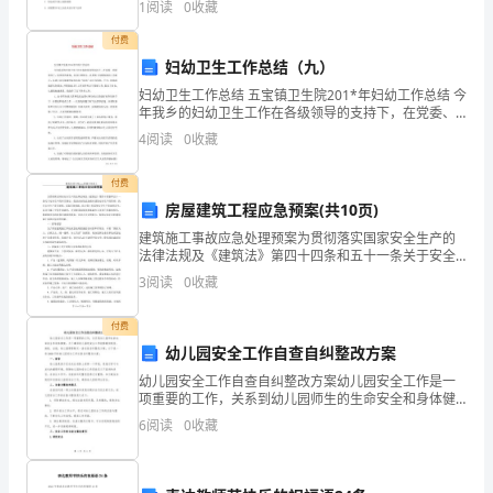
1
阅读
0
收藏
A．物质燃烧时一定有火焰产生B．只有含碳元
付费
妇幼卫生工作总结（九）
妇幼卫生工作总结 五宝镇卫生院201*年妇幼工作总结 今
年我乡的妇幼卫生工作在各级领导的支持下，在党委、
政府领导下，院领导的重视，各部门的配合，以贯彻
4
阅读
0
收藏
《母婴保健法》为重点，以建
付费
房屋建筑工程应急预案(共10页)
建筑施工事故应急处理预案为贯彻落实国家安全生产的
法律法规及《建筑法》第四十四条和五十一条关于安全
生产的有关规定，促进企业依法加强对建筑安全生产的
3
阅读
0
收藏
管理，执行安全生产责任制度，采取有效措施，防止伤
亡和其他
付费
幼儿园安全工作自查自纠整改方案
幼儿园安全工作自查自纠整改方案幼儿园安全工作是一
项重要的工作，关系到幼儿园师生的生命安全和身体健
康。为了确保幼儿园的安全工作能够做到规范、细致、
6
阅读
0
收藏
全面，幼儿园需要制定一套自查自纠整改方案。以下是
一份30