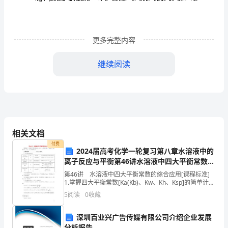
ImplementingapolicyfortrafficsafetyRogerJohanssonRoad
SafetyDivisionSwedishRoadAdministrationRodaVagen1781
BorlangeSwedenKeywords:VisionZeroRoadSafety
ImplementationAbstractThescopeofthispaperistooutlinein
更多完整内容
waythesafetyphilosophyinherentinpresentroad-
andstreetdesign
继续阅读
tracethehepresentroaddesignphilosophyarethemaincause
globalroadsafetycrisisclearlyindicatinginVisionZero.Theyin
newbasicmechanismforcreatingerror-
toleranceintheroadsystemand
newdesignprinciplesforroad-
andstreetdesign.Thetraditionof
相关文档
“blamingthevictim”
isherebyquestionedandfocusisputontheneed
付费
2024届高考化学一轮复习第八章水溶液中的
forprofessionalstoactbasedonthesenewstandards.Duringt
离子反应与平衡第46讲水溶液中四大平衡常数的
yearsthefatalitiesinSwedenhavedroppedfromapproximatel
综合应用
第46讲 水溶液中四大平衡常数的综合应用[课程标准]
to450/year.Roadsrresults.Thisindicatesthatmeasuresderiv
1.掌握四大平衡常数[Ka(Kb)、Kw、Kh、Ksp]的简单计
VisionZerostrategyareeffectivebutthatlargescaleimplemen
算。2.掌握四大平衡常数[Ka(Kb)、Kw、Kh、Ksp]之间的
5
阅读
0
收藏
换算方法。1．四
notyetbeendone.1.TheprocessTheSwedishRoadAdministra
hadanoverallresponsibilityforRoadTrafficSafetyinSwedensi
深圳百业兴广告传媒有限公司介绍企业发展
ThisresponsibilitywasfurtherclarifiedbytheGovernmentin
分析报告