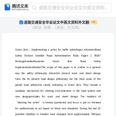
道
道路交通安全毕业论文中英文资料外文翻
路
道路交通安全毕业论文中英文资料外文翻
付费
交
2
阅读
收藏
（
来自
：
万文网
）
通
安
全
毕
业
论
文