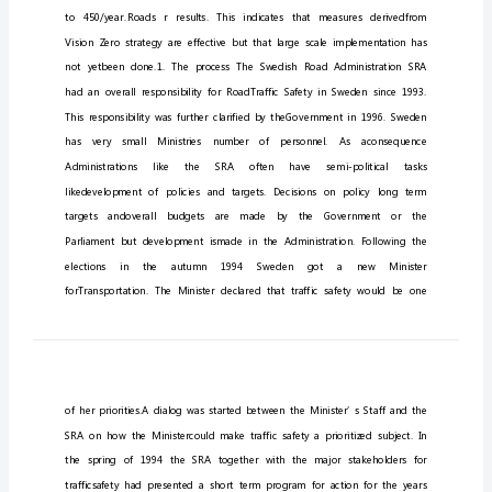
中
英
文
资
料
外
文
翻
Vision
Zero