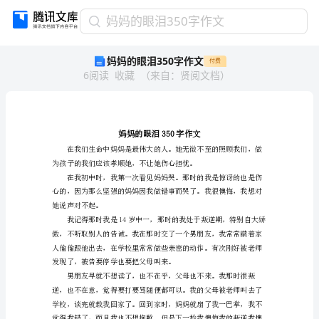
妈
妈妈的眼泪350字作文
妈
妈妈的眼泪350字作文
付费
的
6
阅读
收藏
（
来自
：
贤阅文档
）
眼
泪
350
字
作
文
妈