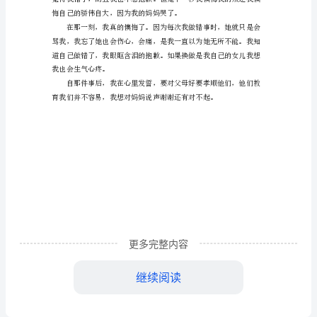
妈
的
眼
她说声对不起。
泪
350
字
作
发现了，被告要停学也要把父
文
在
更多完整内容
我
们
继续阅读
生