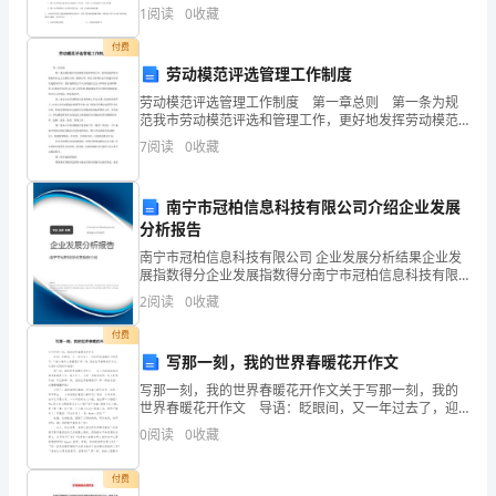
研组考生注意：1、本卷分第I卷（选择题）和第Ⅱ卷（非
1
阅读
0
收藏
不
选择题）两部分，满分100分，考试时间90分钟2
付费
至
劳动模范评选管理工作制度
的
劳动模范评选管理工作制度 第一章总则 第一条为规
范我市劳动模范评选和管理工作，更好地发挥劳动模范
照
在社会主义物质文明、精神文明、政治文明和生态文明
7
阅读
0
收藏
建设中的先进模范作用，更好地激发全市人民构建社会
主义
顾
南宁市冠柏信息科技有限公司介绍企业发展
我
分析报告
们，
南宁市冠柏信息科技有限公司 企业发展分析结果企业发
展指数得分企业发展指数得分南宁市冠柏信息科技有限
做
公司综合得分说明：企业发展指数根据企业规模、企业
2
阅读
0
收藏
创新、企业风险、企业活力四个维度对企业发展情况进
行评
为
付费
写那一刻，我的世界春暖花开作文
孩
写那一刻，我的世界春暖花开作文关于写那一刻，我的
子
世界春暖花开作文 导语：眨眼间，又一年过去了，迎
来的是春暖花开的季节。下面小编为大家整理了那一
0
阅读
0
收藏
刻，我的世界春暖花开作文，欢迎你们阅读和借鉴！
的
那
付费
我