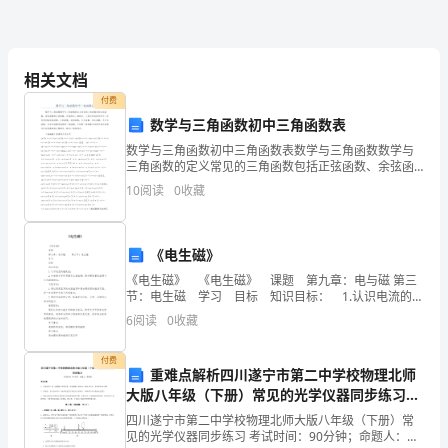
命
中
相关文档
妈
付费
我也会生气心疼。
妈
数学与三角函数初中三角函数表
数学与三角函数初中三角函数表数学与三角函数数学与
是
三角函数的定义常见的三角函数包括正弦函数、余弦函
数和正切函数。在航海学、测绘学、工程学等其他学科
最
10
阅读
0
收藏
中，还会用到如余切函数、正割函数、余割函数、正矢
函数、余
伟
《电生磁》
大
《电生磁》 《电生磁》 课题 第九章：电与磁 第三
的
节：电生磁 学习 目标 知识目标： 1.认识电流的磁
效应； 2.知道通电导体周围存在着磁场；通电螺线管的
6
阅读
0
收藏
人。
磁场与条
她
付费
重难点解析四川遂宁市第二中学校物理北师
大版八年级（下册）常见的光学仪器同步练习试
无
题（含解析）
四川遂宁市第二中学校物理北师大版八年级（下册）常
微
见的光学仪器同步练习 考试时间：90分钟；命题人：教