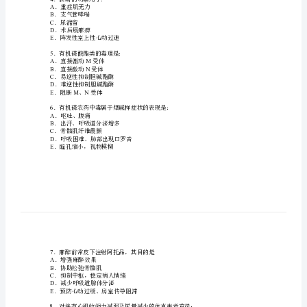
D
．变态反应
药
E
．特异质反应
理
2
．毛果芸香碱对眼的作用是：
学
A
．瞳孔缩小，眼内压升高，调节痉挛
B
．瞳孔缩小，眼内压降低、调节麻痹
考
C
．瞳孔缩小，眼内压降低，调节痉挛
试
D
．瞳孔散大，眼内压升高，调节麻痹
E
．瞳孔散大，眼内压降低，调节痉挛
试
3M
．毛果芸香碱激动受体可引起：
题
A
．支气管收缩
B
．腺体分泌增加
及
C
．胃肠道平滑肌收缩
答
D
．皮肤粘膜、骨骼肌血管扩张
E
．以上都是
案
4
1．
．新斯的明禁用于：
A
．重症肌无力
药
B
．支气管哮喘
C
．尿潴留