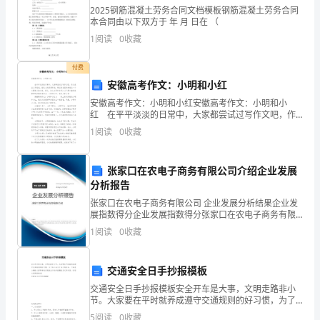
应
2025钢筋混凝土劳务合同文档模板钢筋混凝土劳务合同
A
．心跳骤停
本合同由以下双方于 年 月 日在 （
B
．过敏性休克
C．
1
阅读
0
收藏
C
．支气管哮喘急性发作
继
D
．感染中毒性休克
付费
E
．以上都是
发
安徽高考作文：小明和小红
10
安徽高考作文：小明和小红安徽高考作文：小明和小
反
红 在平平淡淡的日常中，大家都尝试过写作文吧，作
A
．去甲肾上腺素
文是由文字组成，经过人的思想考虑，通过语言组织来
应
B
．肾上腺素
1
阅读
0
收藏
表达一个主题意义的文体。那么，怎么去写作文呢？以
C
．多巴胺
下是
D．
D
．异丙肾上腺素
张家口在农电子商务有限公司介绍企业发展
E
．阿托品
变
分析报告
张家口在农电子商务有限公司 企业发展分析结果企业发
11
态
．肾上腺素用量过大或静注过快易引起：
展指数得分企业发展指数得分张家口在农电子商务有限
A
．激动不安、震颠
公司综合得分说明：企业发展指数根据企业规模、企业
反
1
阅读
0
收藏
B
．心动过速
创新、企业风险、企业活力四个维度对企业发展情况进
行评
C
．脑溢血
应
D
．心室颤抖
交通安全日手抄报模板
E
．以上都是
E．
交通安全日手抄报模板安全开车是大事，文明走路非小
节。大家要在平时就养成遵守交通规则的好习惯，为了
特
12
．不是肾上腺素禁忌症的是：
他人也为了自己的安全。下面是小编给大家带来的交通
5
阅读
0
收藏