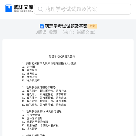
药
药理学考试试题及答案
理
药理学考试试题及答案
付费
学
3
阅读
收藏
（
来自
：
尚阅文库
）
考
试
试
题
及
药理学考试
答
1
A
．副作用
B
．毒性反应
案
C
．继发反应