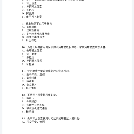
物
D
．术后肠麻痹
E
．阵发性室上性心动过速
的
何
5
．有机磷酸酯类的毒理是：
AM
．直接激动受体
种
BN
．直接激动受体
C
．易逆性抑制胆碱酯酶
不
D
．难逆性抑制胆碱酯酶
良
EMN
．阻断、受体
反
6
．
A
．呕吐、腹痛
应
B
．出汗、呼吸道分泌增多
与
C
．骨骼肌纤维震颤
D
．呼吸困难、肺部出现口罗音
用
E
．瞳孔缩小，视物模糊
药
剂
量