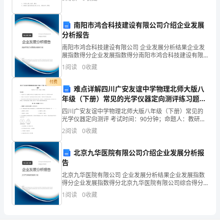
安全日手抄报模板及文字内容，欢迎大家阅读转发!交通
A
．高血压
异
安全
B
．心跳骤停
C
南阳市鸿合科技建设有限公司介绍企业发展
．充血性心力衰竭
质
D
．甲状腺机能亢进症
分析报告
反
E
．糖尿病
南阳市鸿合科技建设有限公司 企业发展分析结果企业发
展指数得分企业发展指数得分南阳市鸿合科技建设有限
应
公司综合得分说明：企业发展指数根据企业规模、企业
13
1
阅读
0
收藏
创新、企业风险、企业活力四个维度对企业发展情况进
A
．兴奋不安、惊厥
2．
行评
付费
难点详解四川广安友谊中学物理北师大版八
毛
年级（下册）常见的光学仪器定向测评练习题
（详解）
果
四川广安友谊中学物理北师大版八年级（下册）常见的
光学仪器定向测评 考试时间：90分钟；命题人：教研组
考生注意：1、本卷分第I卷（选择题）和第Ⅱ卷（非选择
芸
2
阅读
0
收藏
题）两部分，满分100分，考试时间90分钟2、答
香
北京九华医院有限公司介绍企业发展分析报
告
碱
北京九华医院有限公司 企业发展分析结果企业发展指数
对
得分企业发展指数得分北京九华医院有限公司综合得分
说明：企业发展指数根据企业规模、企业创新、企业风
1
阅读
0
收藏
眼
险、企业活力四个维度对企业发展情况进行评价。该企
业的
的