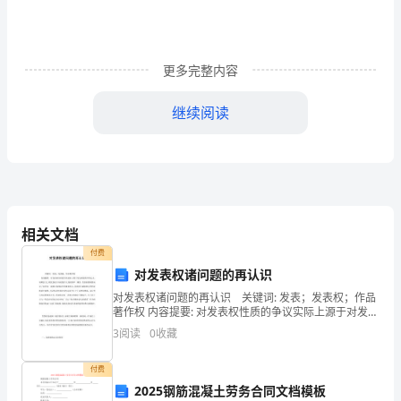
的
大
小
更多完整内容
无
继续阅读
关：
7
．麻醉前常皮下注射阿托品，其目的是
A
．增强麻醉效果
A．
B
．协助松弛骨骼肌
副
C
．抑制中枢，稳定病人情绪
D
．减少呼吸道腺体分泌
作
E
．预防心动过缓、房室传导阻滞
相关文档
用
付费
8
对发表权诸问题的再认识
B．
A
．肾上腺素
对发表权诸问题的再认识 关键词: 发表；发表权；作品
B
．异丙肾上腺素
著作权 内容提要: 对发表权性质的争议实际上源于对发表
毒
C
．多巴胺
权的不同定义，纯粹意义上的发表权只具有著作人身权
3
阅读
0
收藏
的单一属性。发表权的属性决定了其作为一项独立
D
．阿托品
性
E
．去甲肾上腺素
付费
反
2025钢筋混凝土劳务合同文档模板
9
．肾上腺素不宜用于抢救