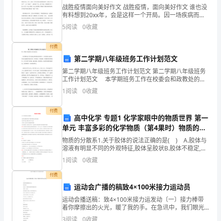
包
战胜疫情面向美好作文 战胜疫情，面向美好作文 谁也没
括：
有料想到20xx年，会是这样一个开局。因一场疾病而开
始举国宅家。在这场疫情期间发生了令人感动的一幕
5
阅读
0
收藏
幕。 在抗击疫情的第一线，医护人员为我们撑
部
付费
长
第二学期八年级班务工作计划范文
1
第二学期八年级班务工作计划范文 第二学期八年级班务
工作计划范文 本学期班务工作在校委会和政教处的领
名，
导下，以学校要点为指导，以办人民满意学校为宗旨，
1
阅读
0
收藏
求真务实，开拓创新，坚持德育的首要地位，大力开展
下
平
付费
高中化学 专题1 化学家眼中的物质世界 第一
属
单元 丰富多彩的化学物质（第4果时）物质的分
2-
散系课时训练 苏教版必修1-苏教版高一必修1化
物质的分散系1.关于胶体的说法正确的是( ) A.胶体与
学试题
溶液有明显不同的外观特征,胶体呈胶状B.胶体不稳定,静
3
置后容易产生沉淀C.利用丁达尔效应可鉴别胶体和溶液
1
阅读
0
收藏
D.要形
人。
付费
成或应付那么负鼓励20元。
该
运动会广播的稿致4×100米接力运动员
运动会播送稿：致4×100米接力运发动〔一〕接力棒带
部
着你摩擦出的火光，暖了我的手。在急讯中，我们眼光
发现一次那么负鼓励20元。
在煞那间传递的是永恒，是团结，是友爱。你的吼震撼
3
阅读
0
收藏