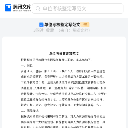
单
单位考核鉴定写范文
位
单位考核鉴定写范文
付费
考
3
阅读
收藏
（
来自
：
贤阅文档
）
核
鉴
定
写
范
文
一、岗位
单