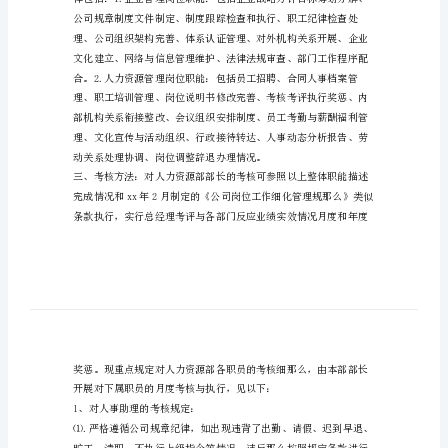
位
考
核
鉴
定
写
范
文
二、职能描述：
根
据
现
有
的