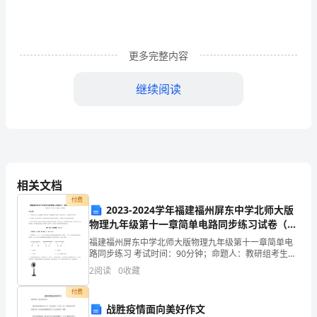
在
具
更多完整内容
体
继续阅读
如
下：
一、
1、对人事助理的考核规定：
岗
相关文档
位
付费
2023-2024学年福建福州屏东中学北师大版
合
物理九年级第十一章简单电路同步练习试卷（含
答案详解版）
考核处理。
计
福建福州屏东中学北师大版物理九年级第十一章简单电
路同步练习 考试时间：90分钟；命题人：教研组考生注
4
意：1、本卷分第I卷（选择题）和第Ⅱ卷（非选择题）两
2
阅读
0
收藏
部分，满分100分，考试时间90分钟2、答卷前，
人。
付费
战胜疫情面向美好作文