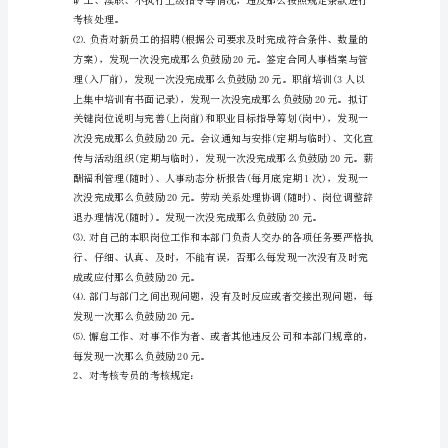
行
政
岗
位
实
际
编
制
和
分
工
职
能，