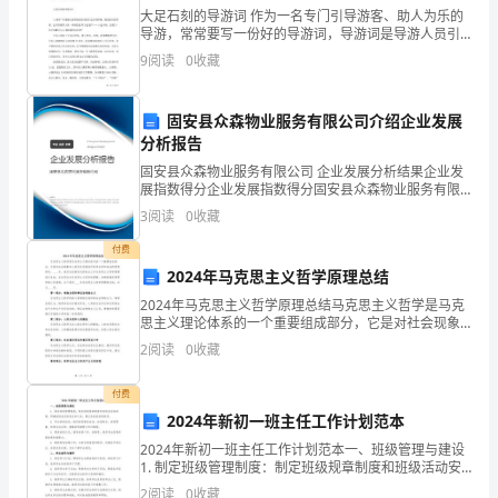
大足石刻的导游词 作为一名专门引导游客、助人为乐的
教
导游，常常要写一份好的导游词，导游词是导游人员引
导游客观光游览时的讲解词。那要怎么写好导游词呢？
...........................4
9
阅读
0
收藏
师：
以下是精心整理的大足石刻的导游词，供大家参考借鉴
杜
固安县众森物业服务有限公司介绍企业发展
晓
分析报告
固安县众森物业服务有限公司 企业发展分析结果企业发
峰
展指数得分企业发展指数得分固安县众森物业服务有限
....................5
公司综合得分说明：企业发展指数根据企业规模、企业
3
阅读
0
收藏
职
创新、企业风险、企业活力四个维度对企业发展情况进
行评
付费
称：
2024年马克思主义哲学原理总结
教
2024年马克思主义哲学原理总结马克思主义哲学是马克
思主义理论体系的一个重要组成部分，它是对社会现象
....................6
授
和人类历史发展进行科学分析和论证的思想体系。____
2
阅读
0
收藏
年，我们站在新时代的起点上对马克思主义哲学原理进
完
付费
成
2024年新初一班主任工作计划范本
2024年新初一班主任工作计划范本一、班级管理与建设
时
1. 制定班级管理制度：制定班级规章制度和班级活动安
....................7
排等，明确班级成员的责任和义务，建立良好的班级秩
2
阅读
0
收藏