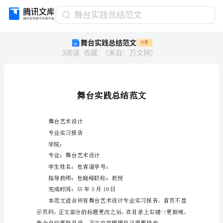
舞
舞台实践总结范文
台
舞台实践总结范文
付费
实
3
阅读
收藏
（
来自
：
万文网
）
践
总
结
范
人
人
文
舞
台