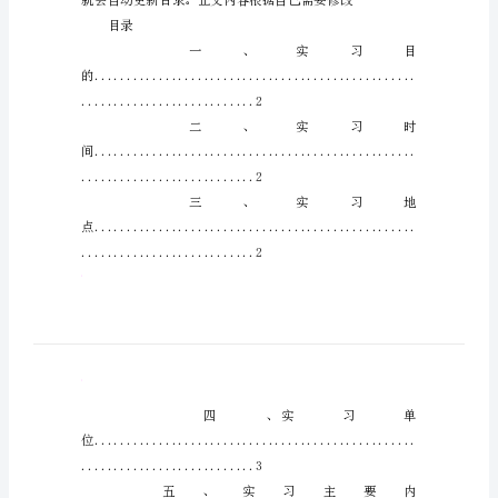
舞台艺术设计
实
践
专业实习报告
总
学院：
结
专业：舞台艺术设计
范
学生姓名：杜青道学号：
文
指导教师：杜晓峰
舞
台
完成时间：XX年5月10日
艺
术
设
计
目录
专