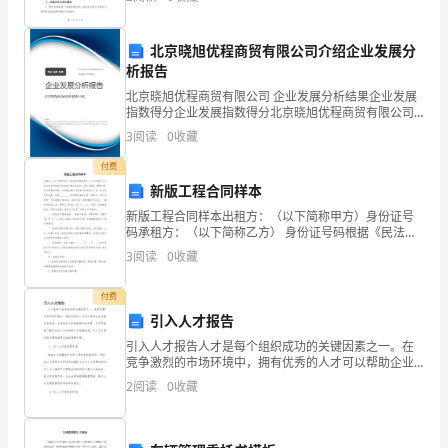
间：
序。2. 举办班级活动：组织班级集体活动，如迎新
XX
北京晓旭优程商贸有限公司介绍企业发展分
年
析报告
5
北京晓旭优程商贸有限公司 企业发展分析结果企业发展
指数得分企业发展指数得分北京晓旭优程商贸有限公司
综合得分说明：企业发展指数根据企业规模、企业创
月
3
阅读
0
收藏
一、实习目的
新、企业风险、企业活力四个维度对企业发展情况进行
评价。
10
付费
新版工程合同样本
日
新版工程合同样本出租方：（以下简称甲方）身份证号
本
码承租方：（以下简称乙方） 身份证号码根据《民法
典》等相关法律、法规之规定，按照平等、互利互惠的
3
阅读
0
收藏
原则，为明确出租方与承租方的权利与义务，双方经友
范
好协商，
付费
文
引入人才报告
适
引入人才报告人才是每个组织成功的关键因素之一。在
竞争激烈的市场环境中，拥有优秀的人才可以帮助企业
合
保持竞争优势，并推动业务的持续增长和发展。为了更
2
阅读
0
收藏
好地了解企业的人才结构和人力资源状况，引入人才报
所
告成为越