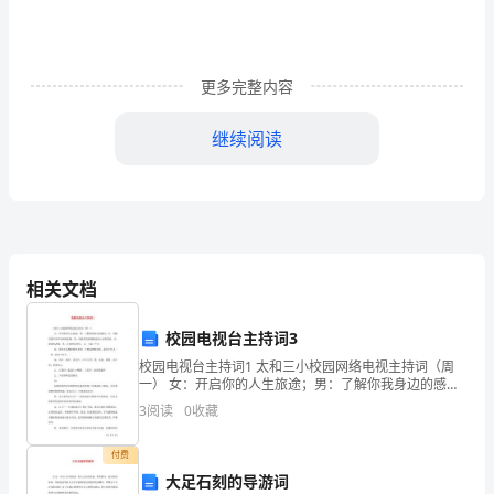
设
计
更多完整内容
学
人
人
生
继续阅读
姓
名：
杜
...........................3
青
相关文档
道
校园电视台主持词3
学
校园电视台主持词1 太和三小校园网络电视主持词（周
一） 女：开启你的人生旅途；男：了解你我身边的感
号：
动；女：用我们的声音牵动你的思绪；男：用我们的真
...................3
3
阅读
0
收藏
情拨动你心灵的琴弦；女：敬爱的老师。男：
指
付费
导
大足石刻的导游词