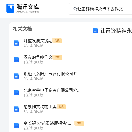
让
雷
相关文档
让雷锋精神永
锋
儿童发展关键期
付费
精
4
阅读
0
收藏
深夜的争吵作文
神
付费
1
阅读
0
收藏
永
凯迈（洛阳）气源有限公司介绍企业发展分析报告
0
阅读
0
收藏
传
北京空谷电子商务有限公司介绍企业发展分析报告
1
阅读
0
收藏
下
想象作文动物比美
付费
去
5
阅读
0
收藏
乡长镇长“述责述廉报告”范文
付费
作
2
阅读
0
收藏