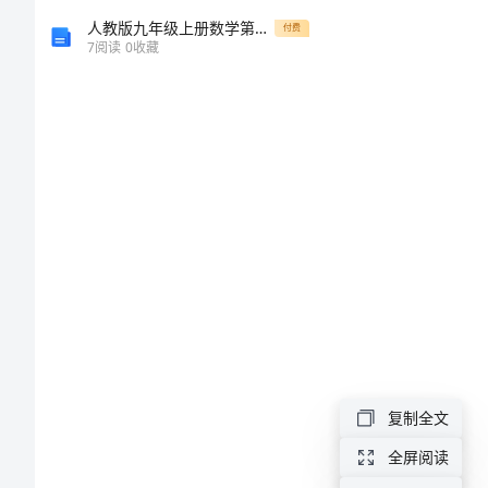
文
人教版九年级上册数学第二十二章同步测试试卷及答案
付费
7
阅读
0
收藏
让
雷
锋
精
神
永
的帮助。
传
下
去
复制全文
作
文
全屏阅读