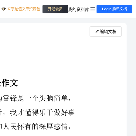
立享超值文库资源包
我的资料库
开通会员
Login 腾讯文档
编辑文档