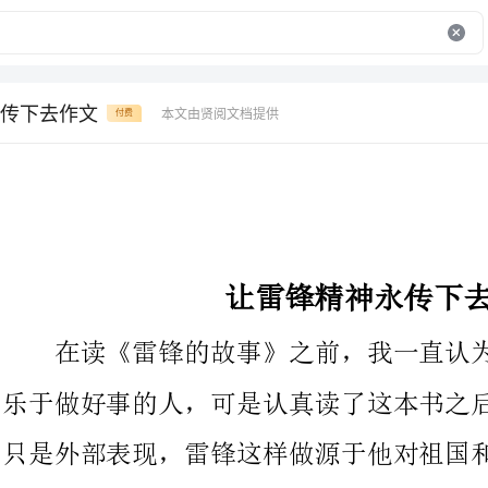
传下去作文
本文由贤阅文档提供
付费
让雷锋精神永传下去作文
在读《雷锋的故事》之前，我一直认为雷锋是一个头脑简单，
乐于做好事的人，可是认真读了这本书之后，我才懂得乐于做好事
只是外部表现，雷锋这样做源于他对祖国和人民怀有的深厚感情，
源于党对他的教育熏陶，源于他对人生价值的深刻认识。
“一滴水只有放进大海中才永远不会枯槁，一个人只有当他把
自己和集体事业融合在一起才能最有力量。”在我们现实中，我们