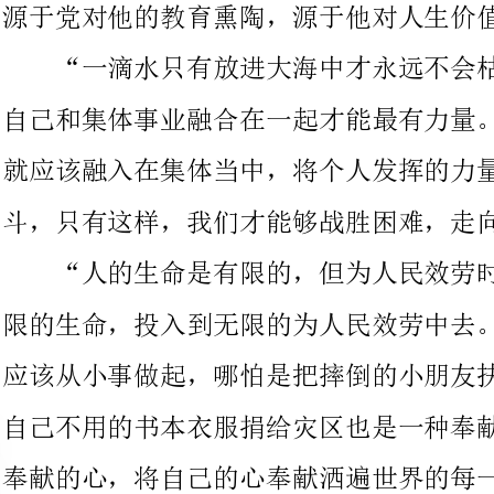
就应该融入在集体当中，将个人发挥的力量融合在一起，团结奋
斗，只有这样，我们才能够战胜困难，走向成功。
“人的生命是有限的，但为人民效劳时无限的。我们应该吧有
限的生命，投入到无限的为人民效劳中去。”在现实生活中，我们
应该从小事做起，哪怕是把摔倒的小朋友扶起来也是一种帮助，将
自己不用的书本衣服捐给灾区也是一种奉献……我们只有怀着一颗
奉献的心，将自己的心奉献洒遍世界的每一个角落，才能获得别人
人不能只为自己活着，只有把自己真正融入集体，融入社会，
才能真正表达一个人的价值。否那么，必然会变成一个自私自利的
人。这样不可能得到真正的，奉献精神永不过时，那些为国家为人
民做了一些有意义事情的人，也都是具有爱的人。但是，我们不能