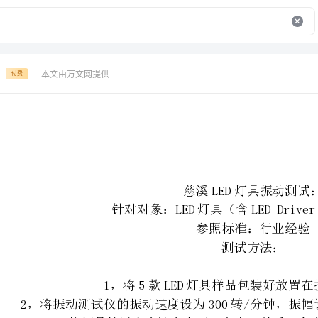
本文由万文网提供
付费
慈溪LED灯具振动测试：
针对对象：LED灯具（含LEDDriver的成品灯具）
参照标准：行业经验
测试方法：
1，将5款LED灯具样品包装好放置在振动测试台上；
2，将振动测试仪的振动速度设为300转/分钟，振幅设为2.54厘米，启动振动仪；
3，将灯具按以上方法在上下、左右、前后三个方向上分别测试30分钟。
测试要求：
灯具在经过振动测试后，不能发生零件脱落、结构损坏、点灯不亮等异常现象。
灯具的试验方法
test