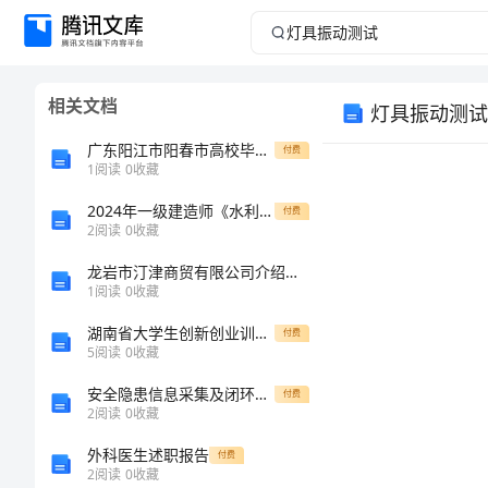
灯
具
相关文档
灯具振动测试
振
广东阳江市阳春市高校毕业生就业见习招募5人第三期练习训练卷第8卷
付费
动
1
阅读
0
收藏
2024年一级建造师《水利水电工程管理与实务》试题（附解析）
测
付费
2
阅读
0
收藏
试
龙岩市汀津商贸有限公司介绍企业发展分析报告
1
阅读
0
收藏
慈
湖南省大学生创新创业训练计划项目季度报告书
付费
溪
5
阅读
0
收藏
LED
安全隐患信息采集及闭环管理制度范文
付费
2
阅读
0
收藏
灯
外科医生述职报告
付费
具
2
阅读
0
收藏