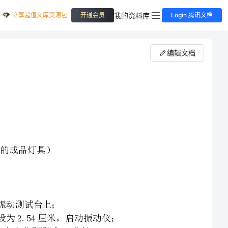
立享超值文库资源包
我的资料库
开通会员
Login 腾讯文档
编辑文档