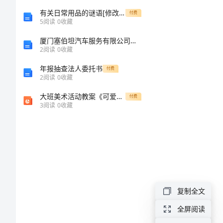
振
有关日常用品的谜语[修改版]
付费
5
阅读
0
收藏
动
厦门塞伯坦汽车服务有限公司介绍企业发展分析报告
测
2
阅读
0
收藏
试：
年报抽查法人委托书
付费
针
2
阅读
0
收藏
对
大班美术活动教案《可爱的鱼
付费
3
阅读
0
收藏
对
象：
LED
灯
具
复制全文
（含
全屏阅读
LED