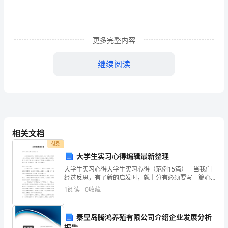
述
第
二
更多完整内容
节
继续阅读
工
3．7技术准备工作
程
特
第四章主要资源计划
点
相关文档
4．1主要施工机械计划表（见附表1）
第
付费
大学生实习心得编辑最新整理
二
大学生实习心得大学生实习心得（范例15篇） 当我们
4．2施工进度计划表（见附表2）
章
经过反思，有了新的启发时，就十分有必须要写一篇心
得体会，这样就可以通过不断总结，丰富我们的思想。
1
阅读
0
收藏
是不是无从下笔、没有头绪？以下是小编收集整理的大
施
第五章工程质量与安全生产技术措施
工
秦皇岛腾鸿养殖有限公司介绍企业发展分析
报告