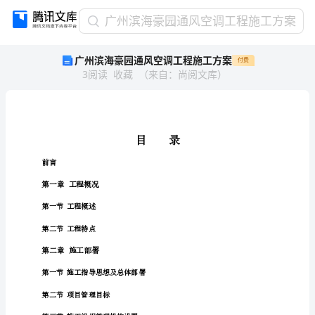
广
广州滨海豪园通风空调工程施工方案
州
广州滨海豪园通风空调工程施工方案
付费
滨
3
阅读
收藏
（
来自
：
尚阅文库
）
海
豪
园
通
风
空
前言
调