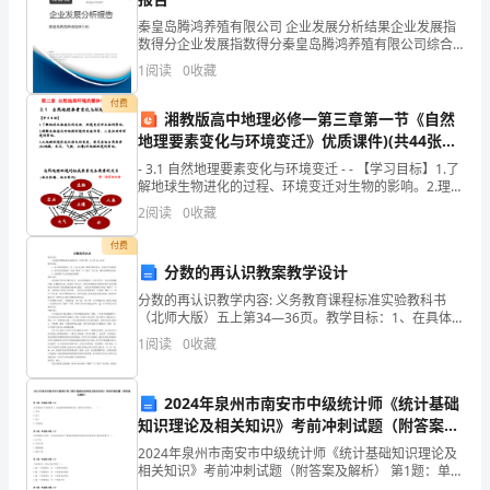
5．1质量保证措施
部
秦皇岛腾鸿养殖有限公司 企业发展分析结果企业发展指
署
数得分企业发展指数得分秦皇岛腾鸿养殖有限公司综合
得分说明：企业发展指数根据企业规模、企业创新、企
5．2安全技术措施
1
阅读
0
收藏
业风险、企业活力四个维度对企业发展情况进行评价。
第
该企
付费
湘教版高中地理必修一第三章第一节《自然
一
5．3消防保卫措施
地理要素变化与环境变迁》优质课件)(共44张
节
PPT)
- 3.1 自然地理要素变化与环境变迁 - - 【学习目标】1.了
解地球生物进化的过程、环境变迁对生物的影响。2.理解
5．4现场文明施工管理措施
施
生物进化对地理环境的改造作用、人类
2
阅读
0
收藏
工
付费
5．5成品及设备的保护措施
分数的再认识教案教学设计
指
分数的再认识教学内容: 义务教育课程标准实验教科书
导
5．6现场的材料供应和管理措施
（北师大版）五上第34—36页。教学目标：1、在具体
的情境中，进一步认识分数，理解分数的意义，发展学
1
阅读
0
收藏
思
生的数感。2、结合具体的情境，体会“整体”与
5．7降低成本技术措施：
想
2024年泉州市南安市中级统计师《统计基础
知识理论及相关知识》考前冲刺试题（附答案及
及
第六章竣工资料
解析）
2024年泉州市南安市中级统计师《统计基础知识理论及
总
相关知识》考前冲刺试题（附答案及解析） 第1题：单选
题(本题1分)在其他条件不变的情况下，提高抽样推断的