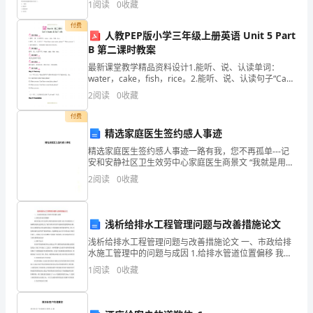
1
阅读
0
收藏
体
6．1技术要求
置信度，抽样误差范围会（ ）。A.不变B.
付费
部
人教PEP版小学三年级上册英语 Unit 5 Part
B 第二课时教案
6．2竣工资料清单
署
最新课堂教学精品资料设计1.能听、说、认读单词：
water，cake，fish，rice。2.能听、说、认读句子“Can I
第
第七章施工方案
have some water, please?” “Here you a
2
阅读
0
收藏
二
付费
节
精选家庭医生签约感人事迹
精选家庭医生签约感人事迹一路有我，您不再孤单---记
项
安和安静社区卫生效劳中心家庭医生商景文 “我就是用心
灵温暖居民，用责任守护生命……〞在道里区安德街63号
目
2
阅读
0
收藏
这条三类小街道上，安和安静社区卫生效
管
浅析给排水工程管理问题与改善措施论文
理
浅析给排水工程管理问题与改善措施论文 一、市政给排
目
水施工管理中的问题与成因 1.给排水管道位置偏移 我们
在施工时比较常出现管道的实际位置与设计的位置发生
1
阅读
0
收藏
了偏移的现象这通常
标
第