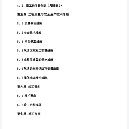
一
3．1施工力量的准备
章
工
3．2现场临时设施
程
3．3临时设施用房
概
况
3．4施工用水电设施
第
一
3．5氧气、乙炔气的供应
节
3．6施工机具和材料的准备
工
程
概