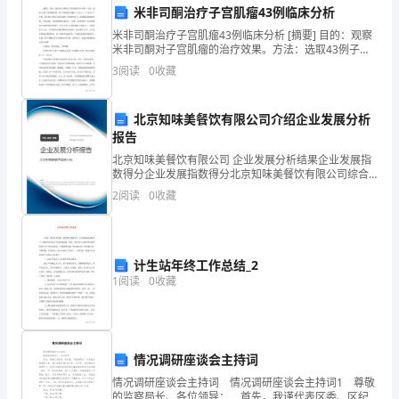
米非司酮治疗子宫肌瘤43例临床分析
下。
米非司酮治疗子宫肌瘤43例临床分析 [摘要] 目的：观察
首
米非司酮对子宫肌瘤的治疗效果。方法：选取43例子宫
肌瘤患者，给予口服米非司酮12.5 mg/d，3个月为1个疗
3
阅读
0
收藏
程。治疗前后用彩色超声监测子
先，
专
北京知味美餐饮有限公司介绍企业发展分析
报告
业
北京知味美餐饮有限公司 企业发展分析结果企业发展指
知
数得分企业发展指数得分北京知味美餐饮有限公司综合
得分说明：企业发展指数根据企业规模、企业创新、企
2
阅读
0
收藏
业风险、企业活力四个维度对企业发展情况进行评价。
识
该企
的
计生站年终工作总结_2
掌
1
阅读
0
收藏
握
是
情况调研座谈会主持词
非
情况调研座谈会主持词 情况调研座谈会主持词1 尊敬
常
的监察局长、各位领导： 首先，我谨代表区委、区纪