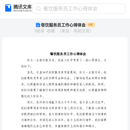
餐
餐饮服务员工作心得体会
饮
餐饮服务员工作心得体会
付费
服
3
阅读
收藏
（
来自
：
尚阅文库
）
务
员
工
作
心
得
体
结如下。