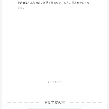
作
为
一
名
对突发情况，灵活应变。
餐
饮
服
务
员，
我
在
工
更多完整内容
作