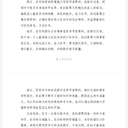
会
餐
饮
服
务
地完成工作任务。
员
工
作
心
得
体
会