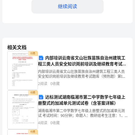
中
继续阅读
积
累
了
一
相关文档
付费
些
内部培训云南省文山壮族苗族自治州建筑工
程三类人员安全知识岗前培训及继续教育考试题
籍和资料来拓宽自己的知识面。
心
库（预热题）
内部培训云南省文山壮族苗族自治州建筑工程三类人员
安全知识岗前培训及继续教育考试题库（预热题）第I部
得
分 单选题（50题）1. 《建设工程安全生产菅理条例》规
2
阅读
0
收藏
定,施工单位应 当向作业人员提供( ),并
体
付费
达标测试湖南临湘市第二中学数学七年级上
会，
册整式的加减单元测试试卷（含答案详解）
总
湖南临湘市第二中学数学七年级上册整式的加减单元测
试 考试时间：90分钟；命题人：教研组考生注意：1、
结
本卷分第I卷（选择题）和第Ⅱ卷（非选择题）两部分，满
4
阅读
0
收藏
体验。
分100分，考试时间90分钟2、答卷前，考生务必
如
付费