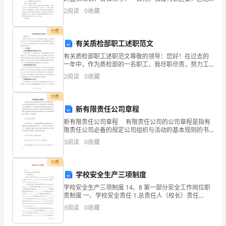
委，对监察局长一行来我检查指导工作，表示热烈欢迎!
2
阅读
0
收藏
重
近年来，在市委、市纪委的正确领导下，我区将
要
付费
有关质检部职工述职范文
的。
有关质检部职工述职范文尊敬的领导：您好！在过去的
一年中，作为质检部的一名职工，我尽职尽责，努力工
作
作，推动质检工作的发展和全面质量管理的实施。在
2
阅读
0
收藏
此，向您述职，汇报我在质检部工作中的成果和不足，
为
希望得到您
付费
一
新有限责任公司章程
名
新有限责任公司章程 有限责任公司的公司章程是指有
限责任公司必备的规定公司组织与活动的基本规则的书
服
面文件，是以书面形式固定下来的全体股东共同一致的
3
阅读
0
收藏
意思表示。公司章程是指公司必须具备的由发起设立
务
付费
员，
学校安全生产三项制度
学校安全生产三项制度 14、8 第一部分安全工作岗位职
我
责制度 一、学校安全责任 1.总责任人（校长）责任
„„„„„„„„„„„„„„„„„„„„„（3）2.责任人（副校长
3
阅读
0
收藏
们