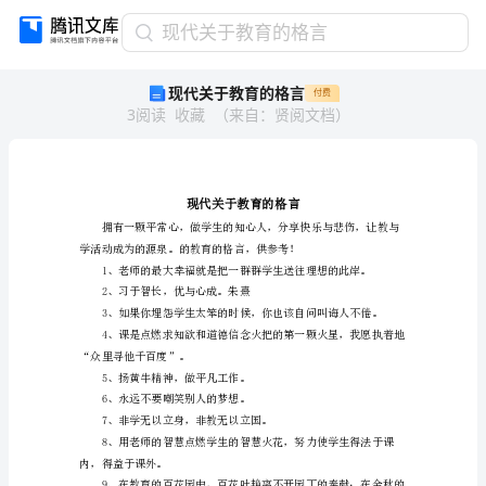
现
现代关于教育的格言
代
现代关于教育的格言
付费
关
3
阅读
收藏
（
来自
：
贤阅文档
）
于
教
育
的
格
言
现