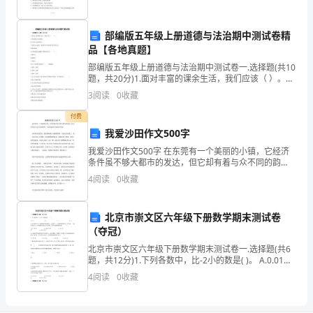
1、
老
部编版五年级上册道德与法治期中测试卷精
是纯洁的，高贵的无私的。
品【各地真题】
师
部编版五年级上册道德与法治期中测试卷一.选择题(共10
的
题，共20分)1.面对丰富的课余生活，我们应该（ ）。A.
我的课余生活我做主B.完全听父母的意见C.既要自主选
35、老师的人格是教育的基石。
3
阅读
0
收藏
最
择，也要听从父母意见和从实际出发
付费
大
我爱沙田作文500字
幸
我爱沙田作文500字 在东莞有一个美丽的小镇，它经济
条件虽不够大都市的发达，但它却有着与众不同的韵
福
味。它就是我们可爱的沙田镇。 沙田的风景优美，到处
4
阅读
0
收藏
都种满了茂盛的植物。当你走在街道上，你一会以
就
北京市崇文区六年级下册数学期末测试卷
是
（夺冠）
把
北京市崇文区六年级下册数学期末测试卷一.选择题(共6
题，共12分)1.下列各数中，比-2小的数是( )。 A.0.01
一
B.0 C.-1
4
阅读
0
收藏
群