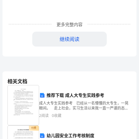
乐
与
更多完整内容
悲
继续阅读
伤，
让
就是不平凡的事业。
教
与
相关文档
学
活
推荐下载 成人大专生实践参考
成人大专生实践参考 已经从一名懵懂的大专生，一晃
动
眼间。 走上社会，实习生活以来我一直一严谨的态
度，积极的热情投身于学习和工作中，不但有失败的辛
融合。
2
阅读
0
收藏
成
酸，也有成功的泪水，然而日益激烈的社会竟争也使我
充分
为
付费
幼儿园安全工作考核制度