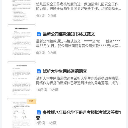
的
幼儿园安全工作考核制度为进一步加强幼儿园安全工作
源
的力度，鼓励全体师生共同抓好安全工作，切实保障全
体师生的生命安全，根据上级幼儿园安全工作会议的有
4
阅读
0
收藏
关精神，结合幼儿园工作实际，特制订幼儿园安全工作
泉。
考核制度
的
最新公司催款通知书格式范文
教
最新公司催款通知书格式范文 ****公司： 截至****
年**月31日，我公司帐面尚有贵公司欠款****元(大写
育
人民币****元整)。按照与贵公司的有关合同协议的约
6
阅读
0
收藏
定，贵公司应当在****年**
的
理。
格
试析大学生网络道德调查
试析大学生网络道德调查试析大学生网络道德调查摘要:
言，
网络作为传播的新媒体已渗透到社会的角角落落，成为
大学生活的的重要组成部分，学习、聊天、购物、发表
供
16
阅读
0
收藏
言论等等，因为网络的虚幻性，一些不道德言论、及不
健
参
付费
考！
鲁教版八年级化学下册月考模拟考试及答案1
套
2
阅读
0
收藏
事都做得更精彩。