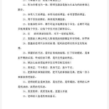
平
常
心，
做
学
生
是生命的源泉，也是人生的最
的
15、爱拼才会赢
知
心
人，
分
享
快