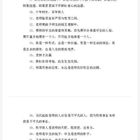
代
2、习于智长，优与心成。朱熹
关
于
教
育
“众里寻他千百度”。
的
5、扬黄牛精神，做平凡工作。
格
6、永远不要嘲笑别人的梦想。
言
7、非学
拥
内，得益于课外。
有
一
颗
10、十年树木，百年育人