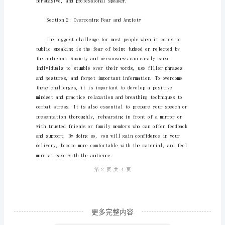
自
我
Speaking
极
限
——
打
造
成
功
的
英
语
更多完整内容
演