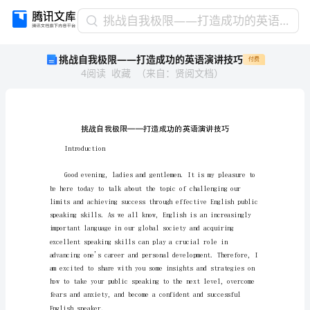
挑
挑战自我极限——打造成功的英语演讲技巧
战
挑战自我极限——打造成功的英语演讲技巧
付费
自
4
阅读
收藏
（
来自
：
贤阅文档
）
我
极
限
——
打
造
Introduction
成