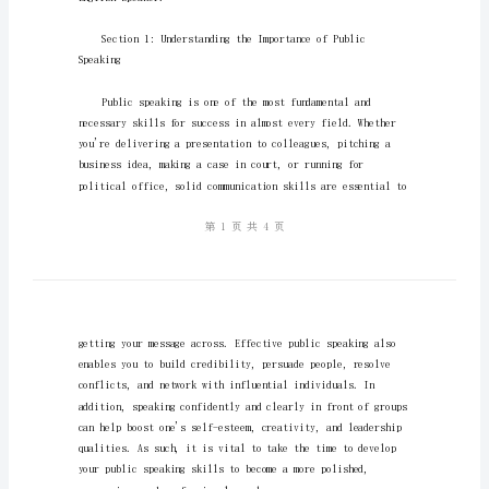
功
的
英
语
演
讲
技
巧
挑
Englishspeaker.
战