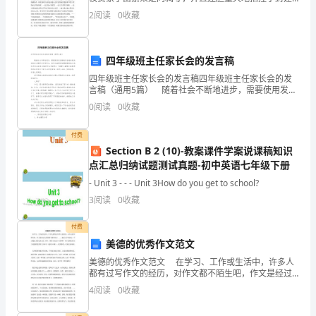
讲
权贵阶级的无耻和堕落，指出它们的种种做假、诈骗、
2
阅读
0
收藏
贪得无厌、腐朽和罪恶。下面是出guo的“红楼梦读
技
moreateasewiththeaudience.
巧
Introduction
四年级班主任家长会的发言稿
Goodevening,ladiesandgentlemen.Itismypleasureto
四年级班主任家长会的发言稿四年级班主任家长会的发
beheretodaytotalkaboutthetopicofchallengingour
言稿（通用5篇） 随着社会不断地进步，需要使用发言
稿的场合越来越多，好的发言稿可以引导听众，使听众
limitsandachievingsuccessthrougheffectiveEnglishpublic
0
阅读
0
收藏
能更好地理解演讲的内容。你所见过的发言稿是什么样
speakingskills.Asweallknow,Englishisanincreasingly
importantlanguageinourglobalsocietyandacquiring
付费
Section B 2 (10)-教案课件学案说课稿知识
excellentspeakingskillscanplayacrucialrolein
点汇总归纳试题测试真题-初中英语七年级下册
advancingone'scareerandpersonaldevelopment.Therefore,
amexcitedtosharewithyousomeinsightsandstrategieson
- Unit 3 - - - Unit 3How do you get to school?
howtotakeyourpublicspeakingtothenextlevel,overcome
3
阅读
0
收藏
fearsandanxiety,andbecomeaconfidentandsuccessful
Englishspeaker.
付费
美德的优秀作文范文
Section1:UnderstandingtheImportanceofPublic
Speaking
美德的优秀作文范文 在学习、工作或生活中，许多人
都有过写作文的经历，对作文都不陌生吧，作文是经过
Publicspeakingisoneofthemostfundamentaland
人的思想考虑和语言 ___，通过文字来表达一个主题意义
necessaryskillsforsuccessinalmosteveryfield.Whether
4
阅读
0
收藏
的记叙方法。那么一般作文是怎么写的呢？以下是精
you'redeliveringapresentationtocolleagues,pitchinga