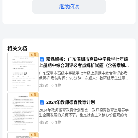
讲
继续阅读
技
巧
IntroductionGood
evening,
相关文档
付费
ladies
精品解析：广东深圳市高级中学数学七年级
上册期中综合测评必考点解析试题（含答案解析
and
版）
广东深圳市高级中学数学七年级上册期中综合测评必考
gentlemen.
点解析 考试时间：90分钟；命题人：教研组考生注意：
1、本卷分第I卷（选择题）和第Ⅱ卷（非选择题）两部
2
阅读
0
收藏
It
分，满分100分，考试时间90分钟2、答卷前，考生
付费
is
2024年教师德育教育计划
my
2024年教师德育教育计划引言：教师德育教育是培养学
生全面发展的关键环节，也是社会主义核心价值观的有
pleasure
力保障。为了进一步加强和改进教师德育教育工作，提
4
阅读
0
收藏
高教师的道德修养和职业素养，我们制定了2023年教师
to
付费