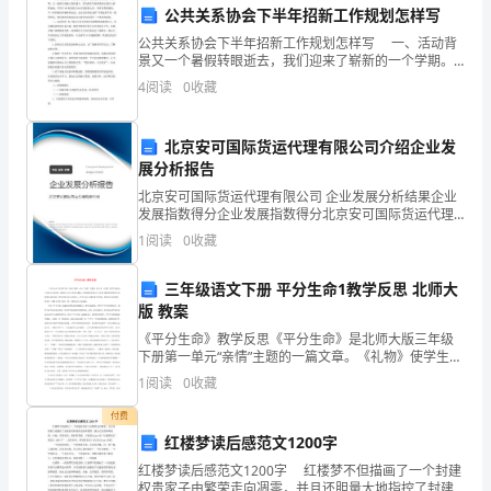
be
公共关系协会下半年招新工作规划怎样写
here
公共关系协会下半年招新工作规划怎样写 一、活动背
景又一个暑假转眼逝去，我们迎来了崭新的一个学期。
toda
又一批新生将融入我们通大，将为我们学校和我们社团
4
阅读
0
收藏
注入新鲜血液。不同于90初的真正90后的新新人类，有
挑
战
北京安可国际货运代理有限公司介绍企业发
自
展分析报告
我
北京安可国际货运代理有限公司 企业发展分析结果企业
发展指数得分企业发展指数得分北京安可国际货运代理
极
有限公司综合得分说明：企业发展指数根据企业规模、
1
阅读
0
收藏
限
企业创新、企业风险、企业活力四个维度对企业发展情
——
况进
三年级语文下册 平分生命1教学反思 北师大
打
版 教案
造
《平分生命》教学反思《平分生命》是北师大版三年级
成
下册第一单元“亲情”主题的一篇文章。《礼物》使学生通
功
过亲人送给自己的礼物，感悟亲人对自己的爱与期盼；
1
阅读
0
收藏
《奶奶最喜欢的铃儿》使学生感悟到亲情是亲人间情感
的
互动
付费
英
红楼梦读后感范文1200字
语
红楼梦读后感范文1200字 红楼梦不但描画了一个封建
演
权贵家子由繁荣走向凋零，并且还胆量大地指控了封建