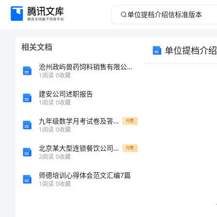
单
位
相关文档
单位提档介绍
提
沧州政屿兽药饲料销售有限公司介绍企业发展分析报告
档
1
阅读
0
收藏
建安公司述职报告
介
1
阅读
0
收藏
绍
九年级数学月考试卷及答案精编
付费
1
阅读
0
收藏
信
北京某大型连锁餐饮公司绩效考核管理体系设计方案(最新整理By阿拉蕾)
付费
2
阅读
0
收藏
标
师德培训心得体会范文汇编7篇
准
1
阅读
0
收藏
版