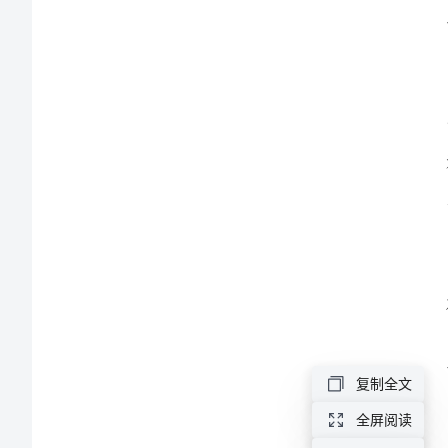
本
单
位
提
档
介
绍
信
标
准
复制全文
版
本
全屏阅读