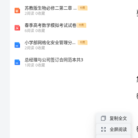
3
•
里
苏教版生物必修二第二章 减数分裂和有性生殖第一节 减数分裂(共37张PPT)
付费
2
阅读
0
收藏
4
•
来
春季高考数学模拟考试试卷
付费
6
阅读
0
收藏
教
小学部网格化安全管理分解表(修订)
付费
教学重点：
2
阅读
0
收藏
学
总经理与公司签订合同范本共3
设
1
阅读
0
收藏
教学难点
计
学
教学方法
情
复制全文
分
程
全屏阅读