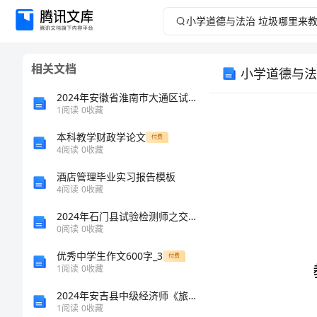
小
学
相关文档
小学道德与法
道
2024年安徽省淮南市大通区试验检测师之交通工程考试题库精品【典型题】
德
1
阅读
0
收藏
本科教学财政学论文
与
付费
4
阅读
0
收藏
法
酒店管理毕业实习报告模板
4
阅读
0
收藏
治
教学目标：
2024年石门县试验检测师之交通工程考试题库完整参考答案
0
阅读
0
收藏
垃
1
•
优秀中学生作文600字_3
付费
要性。
圾
1
阅读
0
收藏
2024年安吉县中级经济师《旅游经济实务》高分冲刺试题（附答案及解析）
2.
哪
1
阅读
0
收藏