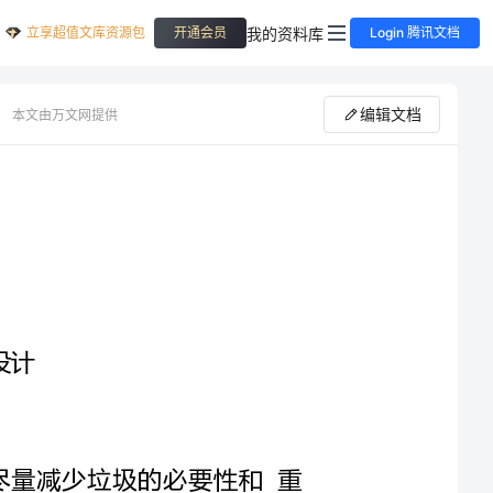
立享超值文库资源包
我的资料库
开通会员
Login 腾讯文档
编辑文档
本文由万文网提供
激发学生的环保意识，体会到生活中尽量减少垃圾的必要性和重