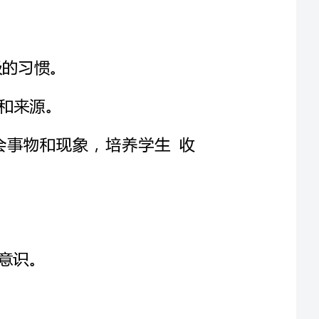
学习从不同角度观察、认识、分析社会事物和现象，培养学生收
本主题活动宜采用观察、讨论、调查、情境表演的方法进行。教学过