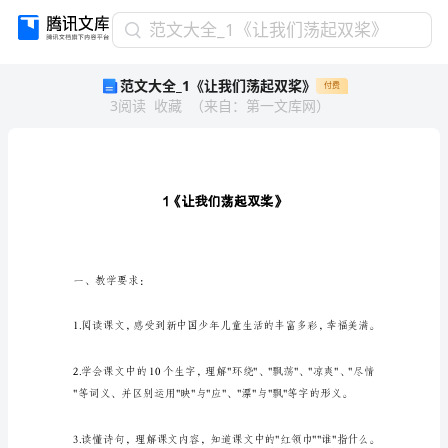
范
范文大全_1《让我们荡起双桨》
文
范文大全_1《让我们荡起双桨》
付费
大
3
阅读
收藏
（
来自
：
第一文库网
）
全
_1《让
我
们
荡
起
双