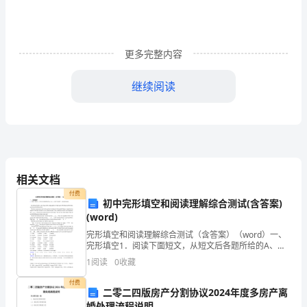
年
儿
更多完整内容
童
生
继续阅读
活
的
第一课时
丰
富
相关文档
付费
一、启发谈话，揭示课题：
多
初中完形填空和阅读理解综合测试(含答案)
(word)
彩，
完形填空和阅读理解综合测试（含答案）（word）一、
完形填空1．阅读下面短文，从短文后各题所给的A、
幸
B、C、D四个选项中，选出最佳选项。 An old man
1
阅读
0
收藏
lived in a nice h
福
付费
二零二四版房产分割协议2024年度多房产离
美
婚处理流程说明