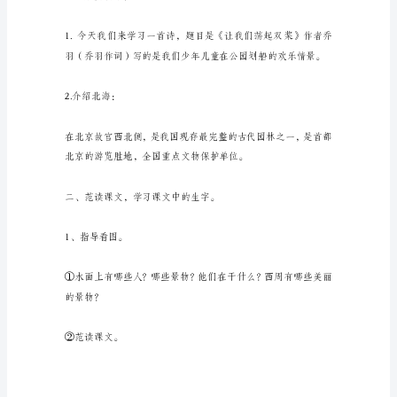
求：
1.
阅
读
课
三、教学课时：3课时
文，
感
四、教学过程：
受
到
新
中
国
少