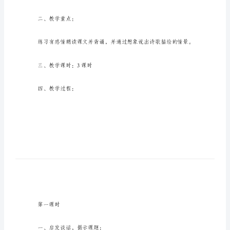
桨》
一、教学要求：
1《让
我
们
荡
起
双
桨》
一、
教
学
要
二、教学重点：