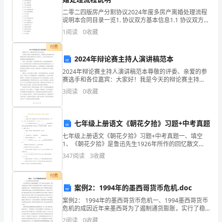
满。
二零二四版房产分割协议2024年度多房产离婚处理流程
说明本合同目录一览1. 协议双方基本信息1.1 协议双方身
2.介绍北海：
2.
份信息1.2 协议双方联系方式1.3 房产相关信息2. 房产分
1
阅读
0
收藏
割原则2.1 房产分割比例2
学
付费
2024年辩论赛主持人演讲稿范本
会
2024年辩论赛主持人演讲稿范本尊敬的评委、亲爱的参
课
赛选手和各位嘉宾：大家好！我是今天的辩论赛主持
人，感谢您们出席2024年辩论赛的决赛！很荣幸能够站
3
阅读
0
收藏
文
在这个舞台上，与各位共同见证这个充满激情和智慧碰
撞
中
七年级上册语文《朝花夕拾》习题+中考真题
二、范读课文，学习课
的
七年级上册语文《朝花夕拾》习题+中考真题一、填空
1、《朝花夕拾》是鲁迅先生1926年所作的回忆散文
10
集，共10篇。目前，我们学过其中的《 》和《 》。2、
347
阅读
3
收藏
《二十四孝图》着重分析了
个
1、指导看图。
付费
生
案例2：1994年的墨西哥货币危机.doc
字，
案例2： 1994年的墨西哥货币危机一、1994墨西哥货币
危机的成因近年来墨西哥为了遏制通货膨胀，实行了稳
理
定汇率的政策，即利用外资的流入来支持本已非常虚弱
2
阅读
0
收藏