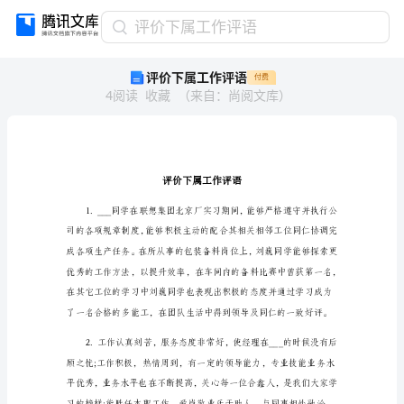
评
评价下属工作评语
价
评价下属工作评语
付费
下
4
阅读
收藏
（
来自
：
尚阅文库
）
属
工
作
评
语
评
价