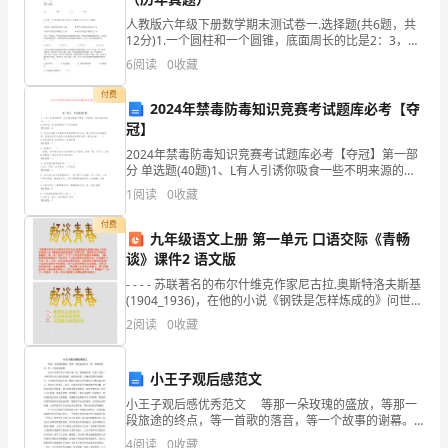
度，
人教版六年级下册数学期末测试卷一.选择题(共6题，共
12分)1.一个圆柱和一个圆锥，底面周长的比是2：3，体
能
积比是5：6，那么这个圆柱和圆锥高的最简单的整数比
6
阅读
0
收藏
是（ ）。 A.8：5
够
付费
2024年禁毒防毒知识竞赛考试题库必考【夺
积
冠】
2024年禁毒防毒知识竞赛考试题库必考【夺冠】第一部
极
分 单选题(40题)1、L有人引诱你吸食一些不明来源的小
零食、饮料等，你应该如何应 对（ ）A 拿来吃了B 坚决
主
1
阅读
0
收藏
拒绝C 可以先尝尝【答案】
动
付费
九年级语文上册 第一单元 口语交际《青畅
思想品德修养。
谈》课件2 语文版
的
- - - - 苏联著名的布尔什维克作家尼古拉.奥斯特洛夫斯基
配
(1904_1936)，在他的小说《钢铁是怎样炼成的》问世以
来，
2
阅读
0
收藏
合
其
小王子观后感范文
认可，值得各位同事学习。
相
小王子观后感优秀范文 等那一朵玫瑰的盛放，等那一
段旅途的终点，等一首歌的落音，等一个故事的谢幕。
从小王子离开612星球上独一无二的玫瑰开始，注定了
关
4
阅读
0
收藏