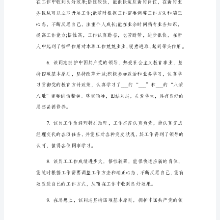
集
们树立良好形象。
团
北
京
厂
实
习
期
间，
能
够
严
格