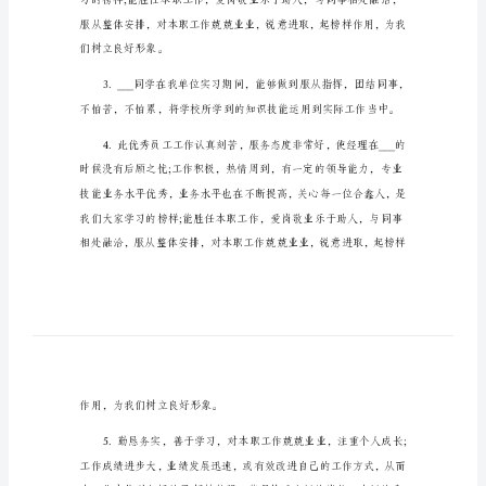
下
属
工
作
评
语
1.
___
同
学
在
联
想