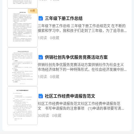
这是一个刻苦铭心而又漫长的旅程，临别的时候，
相
付费
邻
三年级下册工作总结
三年级下册工作总结 三年级下册工作总结范文 在不断的
工
摸索和学习中，我和孩子们走到了三年级，为了追寻自
己的目标而努力奋斗着，虽然有很多时候想要放弃，觉
1
阅读
0
收藏
位
得太辛苦了。但只要看到孩子们一张张稚嫩的脸庞，一
种责
同
供销社创先争优服务竞赛活动方案
仁
供销社创先争优服务竞赛活动方案供销社作为社会主义
市场经济体制下的一种特殊形式，在社会经济发展中扮
协
演着非常重要的角色。为了更好地发挥供销社在市场经
1
阅读
0
收藏
济中的作用，提高其服务质量，增强竞争力，我们计划
调
开展一场
完
社区工作经费申请报告范文
成
社区工作经费申请报告范文社区工作经费申请报告范
文 书写申请报告的注意事项 (1)申请的事项要写清
各
楚、具体，涉及到的数据要准确无误。 (2)理由要充
30
阅读
0
收藏
分、合理，实事求是，不能虚夸和杜撰，否则
项