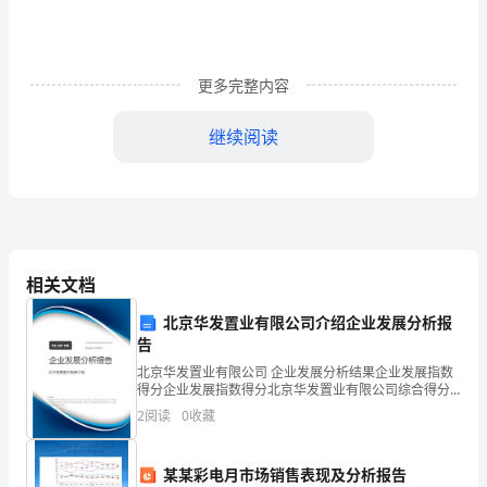
泰
电
工
更多完整内容
关
继续阅读
爱
打好文化牌，为企业发展提供恒久动力。
员
第三篇：天泰寺亲情关爱总结精
()
工
巧
天泰寺街街道办事处亲情关爱结对联亲活动总结
—
相关文档
打
北京华发置业有限公司介绍企业发展分析报
“亲
告
”“”
北京华发置业有限公司 企业发展分析结果企业发展指数
情
得分企业发展指数得分北京华发置业有限公司综合得分
说明：企业发展指数根据企业规模、企业创新、企业风
牌”
2
阅读
0
收藏
险、企业活力四个维度对企业发展情况进行评价。该企
”“”
业的
“我
某某彩电月市场销售表现及分析报告
“”