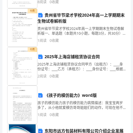
泸州市城北学校程瑀
8
阅读
0
收藏
安
付费
排
贵州省毕节梁才学校2024年高一上学期期末
生物试卷解析版
这
贵州省毕节梁才学校2024年高一上学期期末生物试卷解
析版一、单选题（本题共10小题，每题3分，共30分）
趟
螺旋式发展。
1、下列哪种物质，既不是光合作用暗反应的原料，也不
1
阅读
0
收藏
是光合作用暗反应的产物A．C3 B．C5
温
一、愿景导航策略
“”
付费
州
2025年上海店铺租赁协议合同
2025年上海店铺租赁协议合同甲方（出租方）：____身
之
份证号：____乙方（承租方）：____身份证号：____根据
《中华人民共和国合同法》及有关法律法规的规定，甲
行，
2
阅读
0
收藏
乙双方在平等、自愿、公平、诚实信用
让
《孩子的模仿能力》word版
我
孩子的模仿能力孩子的模仿能力病情描述：我宝宝两岁
们
多了，从小他就爱模仿哥哥姐姐们的动作，可现在他不
光模仿大孩子，连刚会走路的小孩子的动作他也模仿，
1
阅读
0
收藏
这是___？专家意见：怎样发展１－３岁孩子的模仿能
俩
力
老
东阳市远方包装材料有限公司介绍企业发展