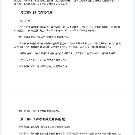
“亲
5
激之情。
情
牌”
100
[修
改
版]
第
2010“”
一
9
篇：
司产品、小孩玩具等，令员工和家属感受浓浓的关怀。
正
泰