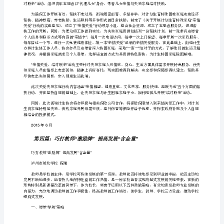
15-
第二篇：巧打文化牌
电
巧打文化牌
工
关
爱
最主要的是做到了酒品牌与酒文化的信息对称。
“”“”
员
工
“”
巧
打
传统文化具有生生不息生命力和强大的感召力。
“亲
成功品牌的背后，始终是浓厚的文化底蕴在支持。
情
牌”
正