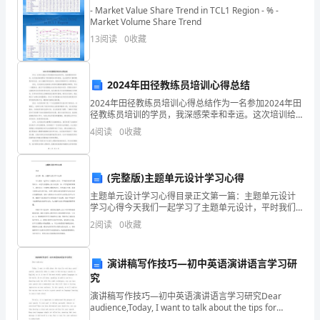
们
- Market Value Share Trend in TCL1 Region - % -
Market Volume Share Trend
已
13
阅读
0
收藏
经
“”
安
2024年田径教练员培训心得总结
尽快走出失独阴影，步入健康生活轨道。
全
2024年田径教练员培训心得总结作为一名参加2024年田
径教练员培训的学员，我深感荣幸和幸运。这次培训给
我带来了很多新的知识和经验，也让我更加了解和熟悉
到
4
阅读
0
收藏
田径运动。在这1800字的总结中，我将分享我的学
家，
(完整版)主题单元设计学习心得
非
相结合的投保模式。
主题单元设计学习心得目录正文第一篇：主题单元设计
常
学习心得今天我们一起学习了主题单元设计，平时我们
经常写教学设计，可是写主题单元设计还是第一回。在
年月
2
阅读
0
收藏
20156
感
贾老师的带领下，我们学习了主题单元模板的设计，首
先确定主
谢
演讲稿写作技巧―初中英语演讲语言学习研
究
公
巧打教师激励牌提高发展含金量
演讲稿写作技巧―初中英语演讲语言学习研究Dear
“”“”
司
audience,Today, I want to talk about the tips for
writing a good speech, es