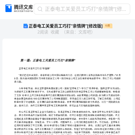
正
正泰电工关爱员工巧打“亲情牌”[修改版]
泰
正泰电工关爱员工巧打“亲情牌”[修改版]
付费
电
2
阅读
收藏
（
来自
：
文库吧
）
工
关
爱
员
工
第一篇：正泰电工关爱员工
巧
正泰电工关爱员工巧打亲情牌
“”
打