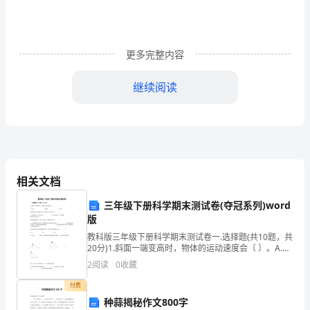
15
日，
星
更多完整内容
期
继续阅读
五，
大
暴
雨
相关文档
下
子，而且保护她不受伤害。
三年级下册科学期末测试卷(夺冠系列)word
了
版
教科版三年级下册科学期末测试卷一.选择题(共10题，共
整
20分)1.斜面一端变高时，物体的运动速度会〔 〕。A.加
快 B.减慢 C.不变2.蝌蚪在水里逐渐长大，前
整
2
阅读
0
收藏
一
付费
种蒜揭秘作文800字