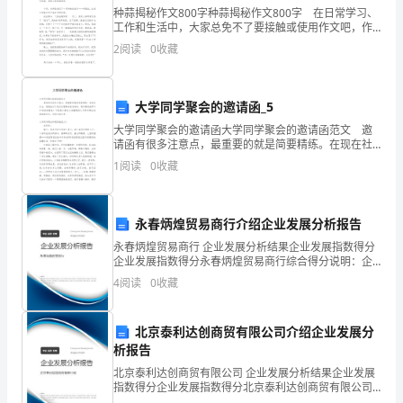
天。
种蒜揭秘作文800字种蒜揭秘作文800字 在日常学习、
工作和生活中，大家总免不了要接触或使用作文吧，作
下
文是由文字组成，经过人的思想考虑，通过语言组织来
2
阅读
0
收藏
表达一个主题意义的文体。你知道作文怎样才能写的
这一“托扶”就是5个小时。
午
5
大学同学聚会的邀请函_5
点，
大学同学聚会的邀请函大学同学聚会的邀请函范文 邀
请函有很多注意点，最重要的就是简要精练。在现在社
正
会，邀请函对于我们处理事务息息相关，想写邀请函却
1
阅读
0
收藏
不知道该请教谁？下面是小编为大家整理的大学同学聚
农村好人事迹简述范文2
是
会的
孩
永春炳煌贸易商行介绍企业发展分析报告
永春炳煌贸易商行 企业发展分析结果企业发展指数得分
子
企业发展指数得分永春炳煌贸易商行综合得分说明：企
业发展指数根据企业规模、企业创新、企业风险、企业
们
4
阅读
0
收藏
活力四个维度对企业发展情况进行评价。该企业的综合
评价
放
北京泰利达创商贸有限公司介绍企业发展分
学
析报告
北京泰利达创商贸有限公司 企业发展分析结果企业发展
的
指数得分企业发展指数得分北京泰利达创商贸有限公司
综合得分说明：企业发展指数根据企业规模、企业创