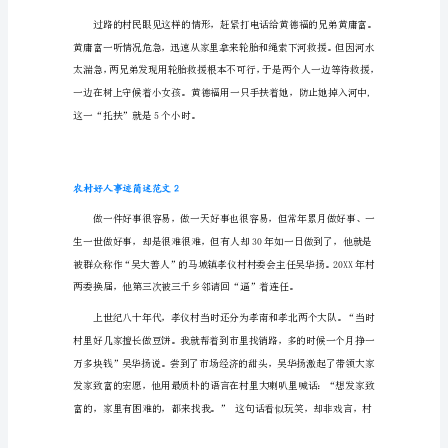
好
人
事
迹
简
述
范
文
1
纵身跳入了湍急的河水救人。
20XX
年
5
月