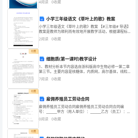
时
4
阅读
0
收藏
新、企业风险、企业活力四个维度对企业发展情况进行
评价。
间。
小学三年级语文《草叶上的歌》教案
米
小学三年级语文《草叶上的歌》教案 【#三年级# 导语】
教案是教师为顺利而有效地开展教学活动，根据课程标
度
准，教学大纲和教科书要求及学生的实际情况，以课时
2
阅读
0
收藏
或课题为单位，对教学内容、教学步骤、教学方法等进
村
付费
11
细胞质(第一课时)教学设计
岁
1、教材分析本节内容选自浙科版高中生物必修一第二章
第三节。主要内容是核糖体，内质网，高尔基体，线粒
的
体。本节内容是学生在之前学习了细胞的概述以及细胞
7
阅读
0
收藏
膜和细胞壁的基础上，对细胞结构的进一步的学习，为
之后学
陈
付费
雪
雇佣养殖员工劳动合同
雇佣养殖员工劳动合同雇佣养殖员工劳动合同合同编
琼
号：_______甲方（用人单位）：_______乙方（员工）：
_______根据《中华人民共和国劳动法》、《中华人民共
0
阅读
0
收藏
像
和国劳动合同法》及有关法律法规的规
往
付费