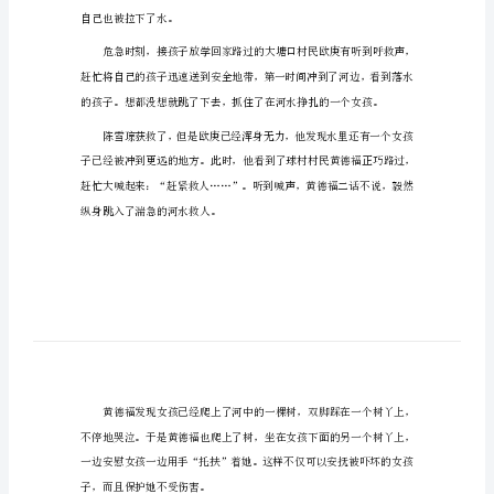
农村好人事迹简述范文1
农
村
好
人
事
迹
简
述
范
文
农
自己也被拉下了水。
村