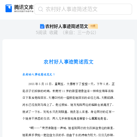
农
农村好人事迹简述范文
村
农村好人事迹简述范文
付费
好
5
阅读
收藏
（
来自
：
三一办公
）
人
事
迹
简
述
范
文