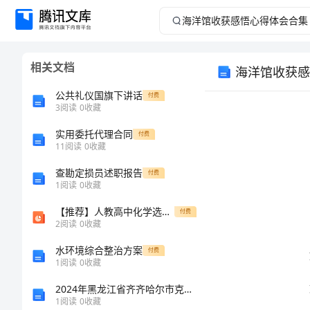
海
洋
相关文档
海洋馆收获感
馆
公共礼仪国旗下讲话
付费
收
3
阅读
0
收藏
实用委托代理合同
获
付费
11
阅读
0
收藏
感
查勘定损员述职报告
付费
1
阅读
0
收藏
悟
【推荐】人教高中化学选修五《第三章 烃的含氧衍生物》复习课件（共24张PPT）
付费
2
阅读
0
收藏
心
水环境综合整治方案
付费
得
1
阅读
0
收藏
2024年黑龙江省齐齐哈尔市克山县中级统计师《统计工作实务》最后冲刺试题完整版
体
1
阅读
0
收藏