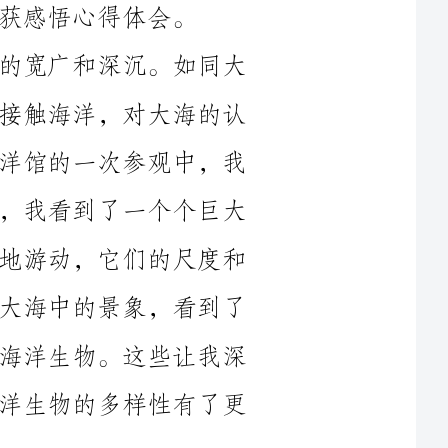
多数人一样，我在日常生活中很少有机会接触海洋，对大海的认
识也仅限于图片和电视中的片段。而在海洋馆的一次参观中，我
被海洋的广袤深邃所震撼。在大海鱼缸前，我看到了一个个巨大
的、生机勃勃的海洋生物在水中自由自在地游动，它们的尺度和
数量让我感到敬畏。我目睹了鲸鱼穿梭于大海中的景象，看到了
鲨鱼的凶猛和优雅，还看到了许多稀有的海洋生物。这些让我深
刻认识到大海的浩瀚和神秘，也让我对海洋生物的多样性有了更
其次，海洋馆让我了解到了海洋生物的生存困境和重要性。
正是通过海洋馆的展示和解释，我了解到了许多海洋生物所面临
的生存威胁，如过度捕捞、塑料污染、气候变化等。在参观中，
我看到了海龟因为吞食了塑料袋而被困的可悲场景，以及其他一