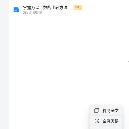
会
掌握万以上数的比较方法——小学四年级数学教案
付费
2
阅读
0
收藏
合
集
海
洋
馆
收
深的
获
感
悟
复制全文
心
全屏阅读