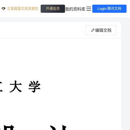
立享超值文库资源包
我的资料库
开通会员
Login 腾讯文档
编辑文档