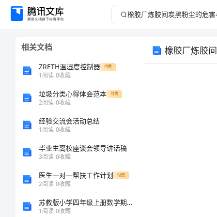
橡
胶
相关文档
橡胶厂炼胶间
厂
ZRETH温湿度控制器
付费
炼
1
阅读
0
收藏
垃圾分类心得体会范本
胶
付费
2
阅读
0
收藏
间
经验交流会活动总结
1
阅读
0
收藏
炭
毕业生离校座谈会领导讲话稿
3
阅读
0
收藏
黑
医生一对一帮扶工作计划
付费
粉
2
阅读
0
收藏
苏教版小学四年级上册数学期末测试卷加答案解析
尘
1
阅读
0
收藏