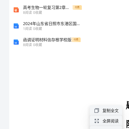
的
高考生物一轮复习第2章基因和染色体的关系第23节基因在染色体上伴性遗传ppt课件新人教版必修
付费
8
阅读
0
收藏
危
2024年山东省日照市东港区国家电网招聘之文学哲学类考试题库【学生专用】
1
阅读
0
收藏
害
函调证明材料信存根学校版
付费
8
阅读
0
收藏
与
防
治
培
训
复制全文
资
全屏阅读