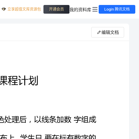
立享超值文库资源包
我的资料库
开通会员
Login 腾讯文档
编辑文档