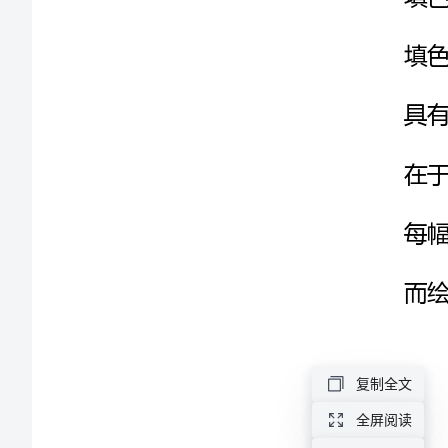
程
计
划
1
六
年
级
数
字
油
复制全文
画
全屏阅读