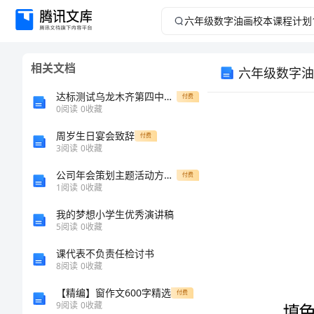
六
年
相关文档
六年级数字油
级
达标测试乌龙木齐第四中学物理八年级下册从粒子到宇宙章节训练试题（含解析）
付费
数
0
阅读
0
收藏
周岁生日宴会致辞
字
付费
3
阅读
0
收藏
油
公司年会策划主题活动方案_1
付费
1
阅读
0
收藏
画
我的梦想小学生优秀演讲稿
5
阅读
0
收藏
校
课代表不负责任检讨书
本
8
阅读
0
收藏
【精编】窗作文600字精选
付费
课
9
阅读
0
收藏