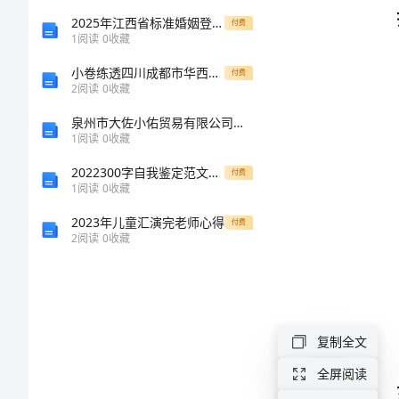
教
2025年江西省标准婚姻登记策划离婚协议书样本
付费
1
阅读
0
收藏
案，
小卷练透四川成都市华西中学物理八年级下册物质的物理属性专题练习试题（含详细解析）
付费
2
阅读
0
收藏
轻
泉州市大佐小佑贸易有限公司介绍企业发展分析报告
1
阅读
0
收藏
松
2022300字自我鉴定范文4篇
付费
提
1
阅读
0
收藏
2023年儿童汇演完老师心得
付费
升
2
阅读
0
收藏
篮
球
复制全文
实
全屏阅读