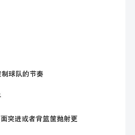
小前锋（SF）：是进攻的OG来一个侧面突进或者背篮筐抛射更