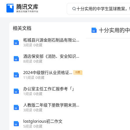
十
分
相关文档
十分实用的中
实
柘城县兴源金刚石制品有限公司介绍企业发展分析报告
用
3
阅读
0
收藏
酒店保安部《消防、安全知识》比赛项目题库
的
8
阅读
0
收藏
中
2024中级银行从业资格证《个人理财》每周一练试题D卷
付费
11
阅读
0
收藏
学
办公室主任工作汇报参考「」
1
阅读
0
收藏
生
人教版二年级下册数学期末测试卷带答案【实用】
括：
篮
3
阅读
0
收藏
lostglorious初二作文
球
5
阅读
0
收藏