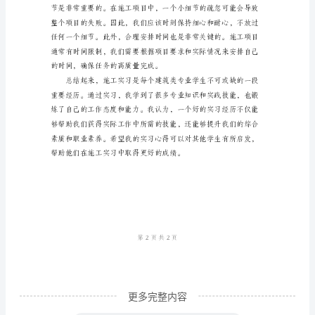
每
个
建
筑
类
专
业
学
持。
生
都
需
要
更多完整内容
经