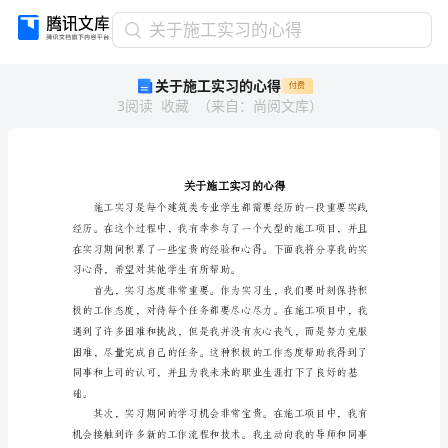
关
关于施工实习的心得
于
关于施工实习的心得
付费
施
3
阅读
收藏
（
来自
：
尚阅文库
）
工
实
习
的
心
得
关