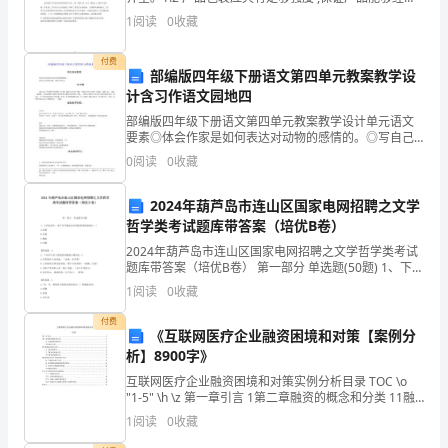
型
屡次装卸、运输无损伤、变形、降低精度、锈蚀、残失 ,
1
阅读
0
收藏
能平安可靠地运抵目的地。1.3 构件
的
付费
部编版四年级下册语文第四单元教案教学设
施
计含习作语文园地四
工
部编版四年级下册语文第四单元教案教学设计单元语文
要素◎体会作家是如何表达对动物的感情的。◎写自己
项
喜欢的动物，试着写出特点。文主题本单元以“作家笔下
0
阅读
0
收藏
的动物”为主题，编排了老舍的《猫》《母鸡》和丰子恺
目，
的《
2024年葫芦岛市连山区国家电网招聘之文学
并
哲学类考试题库带答案（培优B卷）
且
2024年葫芦岛市连山区国家电网招聘之文学哲学类考试
题库带答案（培优B卷） 第一部分 单选题(50题) 1、下列
各项中，两个音节都是由后响复韵母构成的是（）A.结
在
1
阅读
0
收藏
果B.劳累C.飘流D.高楼【答案
实
付费
《互联网医疗企业融资困境和对策【案例分
析】8900字》
习
互联网医疗企业融资困境和对策实例分析目录 TOC \o
期
"1-5" \h \z 第一章引言 1第二章融资的概念和分类 11融
资概念的界定 1HYPERLINK \l "bookmark12" \o "
1
阅读
0
收藏
间