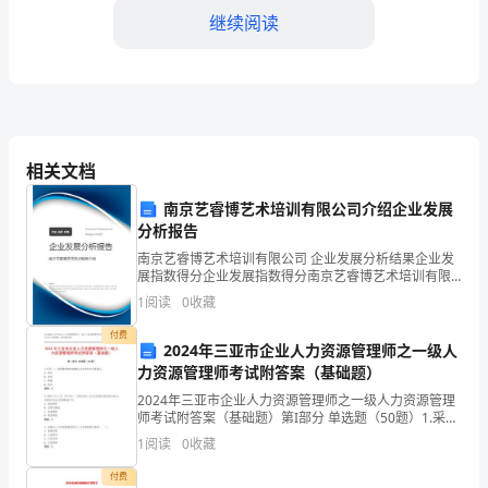
继续阅读
历
的
一
段
相关文档
重
南京艺睿博艺术培训有限公司介绍企业发展
要
分析报告
实
南京艺睿博艺术培训有限公司 企业发展分析结果企业发
展指数得分企业发展指数得分南京艺睿博艺术培训有限
公司综合得分说明：企业发展指数根据企业规模、企业
践
1
阅读
0
收藏
创新、企业风险、企业活力四个维度对企业发展情况进
该具备的基本素质。
行评
经
付费
2024年三亚市企业人力资源管理师之一级人
力资源管理师考试附答案（基础题）
历。
2024年三亚市企业人力资源管理师之一级人力资源管理
在
师考试附答案（基础题）第I部分 单选题（50题）1.采用
（ ）型薪酬策略的薪酬成本和竞争对手最接近。A: 滞后
1
阅读
0
收藏
这
B: 领先C: 跟随D: 混合答案：C
付费