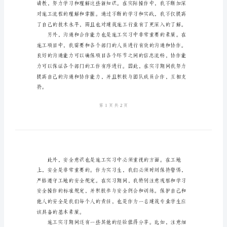
于
施
习心得，希望对其他
工
实
习
的
心
得
施
础。
工
实
习
是