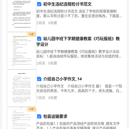
个
初中生违纪违规检讨书范文
过
初中生违纪违规检讨书范文 违反了学校的规章管理制
度，那么写检讨是少不了的，重在反思后悔改。下面是
程
我为大家精心整理的“初中生违纪检讨书怎么写”，欢迎大
的时间，确保任务的高质量完成。
2
阅读
0
收藏
家阅读，供您参考。更多内容请关注。
中，
付费
幼儿园中班下学期健康教案《巧玩报纸》教
我
学设计
有
幼儿园中班下学期健康教案《巧玩报纸》教学设计活动
目标：1.能自由结伴玩报纸，体验集体活动与创造的快
幸
乐。2.在报纸上探索各种玩法，掌握跳、钻、爬等技能，
2
阅读
0
收藏
发展动作的灵活性和协调性。3.能遵守规则玩游戏。4
参
介绍自己小学作文_14
与
介绍自己小学作文 介绍自己小学作文 篇1 我是一个阳
了
光自信的男孩，今年九岁，高高的个子，虎头虎脑，白
里透红的脸蛋上，一双炯炯有神的大眼睛，还有一张爱
1
阅读
0
收藏
吃零食的嘴。 我喜欢看书，在书的海洋里，我
一
付费
个
包装运输要求
大
产品的包装1.1 包装的产品须经产品检验合格 ,随车文件
齐全。1.2 产品包装应具有足够强度 ,保证产品能够经受