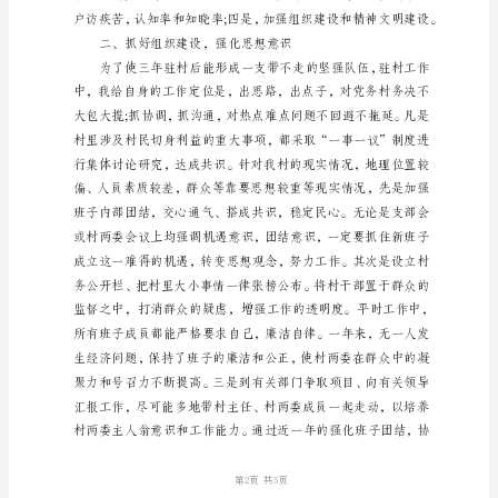
作
总
结
1500
字]
工
作
汇
报
系
统
工