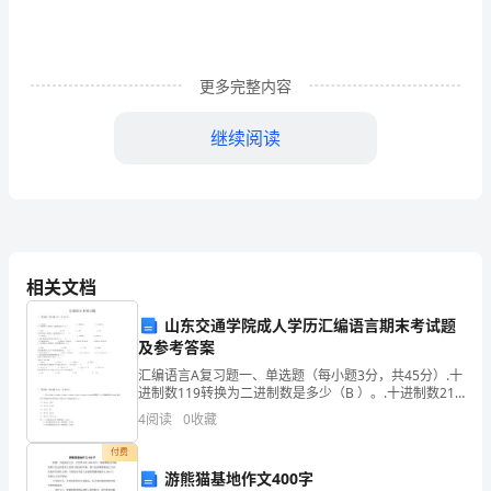
作
总
结
更多完整内容
网
继续阅读
免
费
发
布
相关文档
驻
山东交通学院成人学历汇编语言期末考试题
村
及参考答案
干
汇编语言A复习题一、单选题（每小题3分，共45分）.十
进制数119转换为二进制数是多少（B ）。.十进制数211
转换为十六进制数是多少（A ）。.表示过程定义结束的
部
4
阅读
0
收藏
伪指令是（A ）。7.执行下列指令语
工
付费
游熊猫基地作文400字