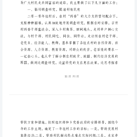
工
作
汇
报
系
统
[驻
村
干
部
工