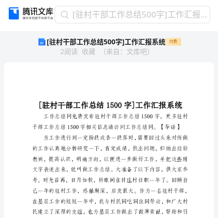
[驻
[驻村干部工作总结500字]工作汇报系统
村
[驻村干部工作总结500字]工作汇报系统
付费
干
2
阅读
收藏
（
来自
：
文库吧
）
部
工
作
总
结
500
字]