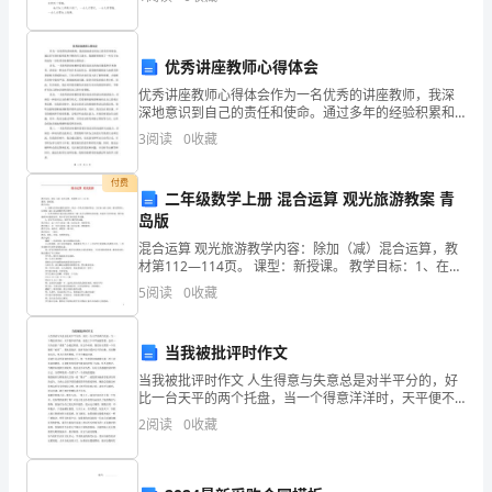
总
多，你确定会写吗？下面是小编为大家收集的冬天的童
话作文，
结
优秀讲座教师心得体会
1500
优秀讲座教师心得体会作为一名优秀的讲座教师，我深
深地意识到自己的责任和使命。通过多年的经验积累和
字
不断的学习进步，我渐渐领悟到了一些关于如何成为一
3
阅读
0
收藏
名优秀讲座教师的心得体会。首先，一名优秀的讲座教
相
师需要具
付费
关
二年级数学上册 混合运算 观光旅游教案 青
岛版
信
混合运算 观光旅游教学内容：除加（减）混合运算，教
材第112—114页。 课型：新授课。 教学目标：1、在解
息
决具体问题的过程中，体会一个算式里既有除法，又有
5
阅读
0
收藏
加（减）法时，要先算除法、后算加（减）法运算
请
访
当我被批评时作文
当我被批评时作文 人生得意与失意总是对半平分的，好
问
比一台天平的两个托盘，当一个得意洋洋时，天平便不
再平衡，而是上下不平地摇晃着，总有一天失意的“重量”
2
阅读
0
收藏
工
会超过得意。在这个时候，我们往往需要一个关键的“砝
作