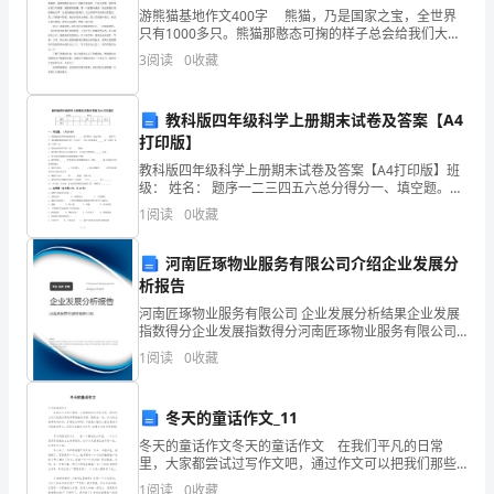
作
游熊猫基地作文400字 熊猫，乃是国家之宝，全世界
只有1000多只。熊猫那憨态可掬的样子总会给我们大家
总
留下很深的印象。那么在游熊猫基地之后应该如何写好
3
阅读
0
收藏
作文呢？下面是分享给大家的游熊猫基地作文400
结
1500
教科版四年级科学上册期末试卷及答案【A4
打印版】
字，
教科版四年级科学上册期末试卷及答案【A4打印版】班
级： 姓名： 题序一二三四五六总分得分一、填空题。
更
（共20分）1、要使我们的身体动起来仅靠_____
1
阅读
0
收藏
多
河南匠琢物业服务有限公司介绍企业发展分
驻
析报告
村
河南匠琢物业服务有限公司 企业发展分析结果企业发展
指数得分企业发展指数得分河南匠琢物业服务有限公司
干
综合得分说明：企业发展指数根据企业规模、企业创
1
阅读
0
收藏
新、企业风险、企业活力四个维度对企业发展情况进行
部
评价。
冬天的童话作文_11
工
冬天的童话作文冬天的童话作文 在我们平凡的日常
作
里，大家都尝试过写作文吧，通过作文可以把我们那些
零零散散的思想，聚集在一块。作文的注意事项有许
1
阅读
0
收藏