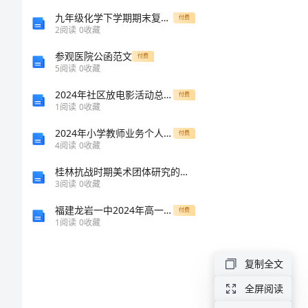
日
九年级化学下学期期末复习 常见物质的性质学案(无答案) 新人教版 试题
付费
2
阅读
0
收藏
祝
参观医院公函范文
付费
5
阅读
0
收藏
福
2024年社区放电影活动总结范文
付费
1
阅读
0
收藏
如
2024年小学教师业务个人学习总结范文
何
付费
4
阅读
0
收藏
给
桂林抗战时期美术团体研究的开题报告
自
3
阅读
0
收藏
己
福建龙岩一中2024年高一物理下学期期末经典试题含解析
付费
1
阅读
0
收藏
的
宝
复制全文
贝
全屏阅读