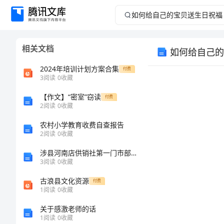
如
何
相关文档
如何给自己的
给
2024年培训计划方案合集
付费
自
3
阅读
0
收藏
【作文】“密室”窃读
己
付费
2
阅读
0
收藏
的
农村小学教育收费自查报告
2
阅读
0
收藏
宝
涉县河南店供销社第一门市部介绍企业发展分析报告
3
阅读
0
收藏
贝
乐哦！
古浪县文化资源
付费
送
1
阅读
0
收藏
关于感激老师的话
生
1
阅读
0
收藏