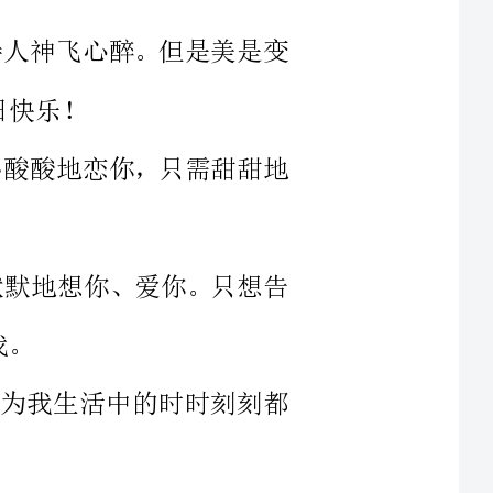
，也不必酸酸地恋你，只需甜甜地
用心去默默地想你、爱你。只想告
祝福，因为我生活中的时时刻刻都
，世界会乐翻天；遇到你之前，世
原，遇到你之后，世界是一个乐园。亲爱的，生日快乐！
，日子是长的。人是远的，心是近
的；思念是苦的，祝福是甜的。云是高的，水是低的；时代是变化的，