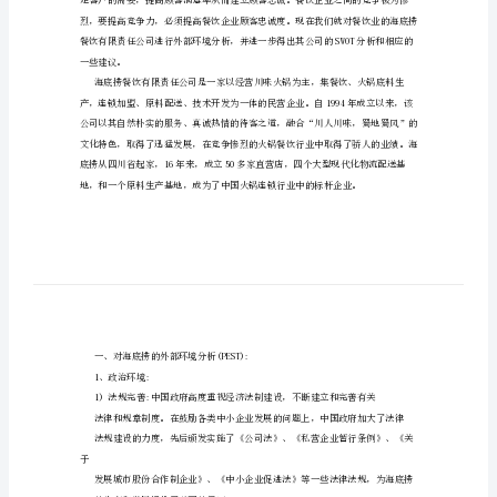
略环境分析报告
环
姓名:杨洪伟
境
学号:201108061115
分
班级:人管11-3
学院:商学院
【最
新
精
选】
战略的出发点、依据和限制条件。
海
底
捞
内