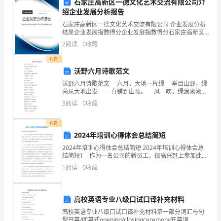
石家庄高新区一德文化艺术交流有限公司介
分
绍企业发展分析报告
析
石家庄高新区一德文化艺术交流有限公司 企业发展分析
结果企业发展指数得分企业发展指数得分石家庄高新区
报
一德文化艺术交流有限公司综合得分说明：企业发展指
诸如海底捞等餐饮企业的发展。
2
阅读
0
收藏
数根据企业规模、企业创新、企业风险、企业活力四个
告
维度
付费
沃野六月诗歌范文
姓
沃野六月诗歌范文 六月，大地一片绿 举目山野，绿
名:
茵从大地出发 一直铺到山顶。 风一吹，绿浪滚滚。
潭水潋滟如花，涟漪不停舞。 云海浪绿，一波
3
阅读
0
收藏
杨
洪
付费
2024年培训心得体会总结简短
伟
规范的企业在今后的发展中的阻力。
2024年培训心得体会总结简短 2024年培训心得体会总
结简短1 作为一名公司的新员工，很高兴赶上参加此次
学
2、经济环境
公司组织的入职培训。为期五天的培训中，在让我快速
1
阅读
0
收藏
对公司各方面都有了全面的了解的同时，也让我体
号:201108061115
班
高校英语专业八级口试口译补充材料
级:
高校英语专业八级口试口译补充材料第一部分词汇与句
业的平稳较快发展创造有利的宏观环境。
型开幕/闭幕式opening/closingceremony开幕词