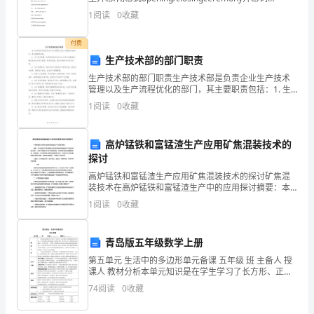
openingspeech/address致开幕词makean
人
1
阅读
0
收藏
管
付费
11-
生产技术部的部门职责
生产技术部的部门职责生产技术部是负责企业生产技术
3
管理以及生产流程优化的部门，其主要职责包括：1. 生
产技术管理：负责制定和执行企业生产技术发展战略，
学
1
阅读
0
收藏
制定各类生产技术政策、标准和流程，建立和维护生产
技术
院:
高炉锰铁和富锰渣生产应用矿焦混装技术的
商
探讨
高炉锰铁和富锰渣生产应用矿焦混装技术的探讨矿焦混
学
装技术在高炉锰铁和富锰渣生产中的应用探讨摘要：本
文通过对矿焦混装技术在高炉锰铁和富锰渣生产中的应
院
1
阅读
0
收藏
用进行探讨，分析了混装技术对矿石燃烧性能、炉渣特
性和合金
企
青岛版五年级数学上册
业
第五单元 生活中的多边形单元备课 五年级 班 主备人 授
课人 教材分析本单元知识是在学生学习了长方形、正方
外
形和三角形的特征及长方形、正方形面
74
阅读
0
收藏
部