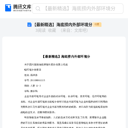
【最
【最新精选】海底捞内外部环境分
新
【最新精选】海底捞内外部环境分
付费
精
3
阅读
收藏
（
来自
：
文库吧
）
选】
海
底
捞
内
外
部
关于四川简阳海底捞餐饮股份有限公司战