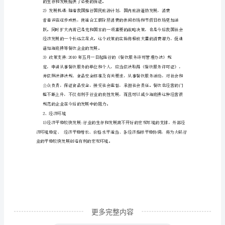
外
部
一些建议。
环
境
分
关
于
四
川
简
阳
海
底
更多完整内容