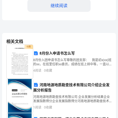
捞
继续阅读
餐
饮
股
一、对海底捞的外部环境分析(PEST):
份
1、政治环境:
相关文档
有
付费
8月份入申请书怎么写
限
8月份入团申请书怎么写尊敬的团支部： 我是初x(xx)班
的xx，在班里任职xx委员，成绩在班上排中等，一直以
公
来我都以为加入共青团是一件光荣的事! 我怀着无比崇
4
阅读
0
收藏
敬的心情，声请加入中国共产主义小伙子团
司
于
战
河南地源地质勘查技术有限公司介绍企业发
展分析报告
略
的生存和发展提供了必要的保证。
河南地源地质勘查技术有限公司 企业发展分析结果企业
发展指数得分企业发展指数得分河南地源地质勘查技术
环
有限公司综合得分说明：企业发展指数根据企业规模、
1
阅读
0
收藏
企业创新、企业风险、企业活力四个维度对企业发展情
境
况进