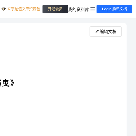
立享超值文库资源包
我的资料库
开通会员
Login 腾讯文档
编辑文档