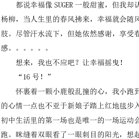
感。。。。。。
想来，我也不应吧？让幸福摇曳！
“16号！”
怀裹着一颗小鹿般乱撞的心，我小跑到了红
的心情一点也不亚于新娘子踏上红地毯步入婚姻的殿堂。这是我在
初中生活里的第一场也是唯一的一场运动会。我
跑。眯缝着双眼看了一眼刺目的阳光，想起那天的便筏：
这儿的生活终将会过去，但它永远不会被遗忘，因为它会成为
你最美好的回忆。无论岁月如何催促，它都会像深潭中的碧水——
波澜不惊。在你内心的最深处留下烙印，无法抹去。何不用汗水来
编织这美好的回忆呢。
就这样，参加了一个最不适合我的工程。