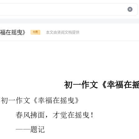
福在摇曳》
本文由贤阅文档提供
付费
初一作文《幸福在摇曳》
初一作文《幸福在摇曳》
春风拂面，才觉在摇曳！
——题记
都说幸福像SUGER一般甜蜜，但我却认为它更像是婀娜多姿的
杨柳，当人生里的春风拂来，幸福就会随风摇曳，尽情舒展她的腰
肢。尽管汗水流下，但她依然感谢，享受春风拂面的快