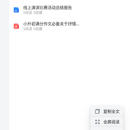
一
线上演讲比赛活动总结报告
5
阅读
0
收藏
作
小升初满分作文必备关于抒情的素材【58】
文
5
阅读
0
收藏
《幸
福
在
摇
曳》
初
一
作
复制全文
文
全屏阅读
《幸