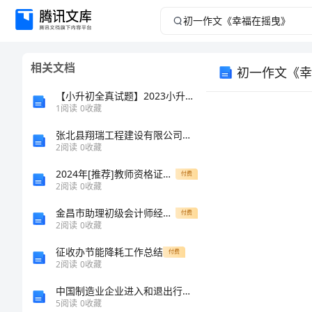
初
一
相关文档
初一作文《幸
作
【小升初全真试题】2023小升初数学真题卷附参考答案【综合卷】
文
1
阅读
0
收藏
张北县翔瑞工程建设有限公司介绍企业发展分析报告
《幸
2
阅读
0
收藏
福
2024年[推荐]教师资格证面试自我介绍
付费
2
阅读
0
收藏
在
金昌市助理初级会计师经济法基础模拟考试试卷含答案
付费
2
阅读
0
收藏
摇
征收办节能降耗工作总结
付费
曳》
2
阅读
0
收藏
中国制造业企业进入和退出行为的影响因素分析
初
5
阅读
0
收藏