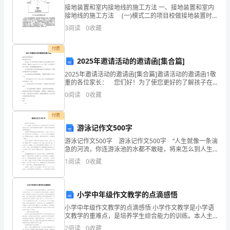
在
接地装置和室内接地线的施工方法 一、接地装置和室内
距
接地线的施工方法 (一)模式二的项目校做接地装置时,
选在离卫星接收室地线引入孔最近的房前(后），离建筑
3
阅读
0
收藏
物 2ｍ 处，与建筑物平行挖一个 ８0０m
六
付费
一
2025年邀请活动的邀请函[集合篇]
还
2025年邀请活动的邀请函[集合篇]邀请活动的邀请函1敬
重的各位家长： 您们好！为了使您更好的了解孩子在
有
幼儿园的学习和生活状况，我园定于20xx年10月13日
0
阅读
0
收藏
（周五）实行家长开放半日活动，我们盛
很
付费
久
游泳记作文500字
游泳记作文500字 游泳记作文500字 “人生就像一条湍
很
急的河流，你连游泳池的水都不敢碰，将来怎么到人生
的河流里搏击风浪呢？”爸爸边说边把我推到陈教练面
久
1
阅读
0
收藏
前。 陈教练笑着把游泳池的水撩到我身上
时
小学中年级作文教学的点滴感悟
间
小学中年级作文教学的点滴感悟 小学作文教学是小学语
时
文教学的重难点，是培养学生综合能力的训练。本人主
要从事农村小学语文教学，在教学过程中，发现农村小
2
阅读
0
收藏