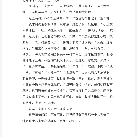
儿
童
节
的
作
文
精
心，就似飞翔在高空小鸟。
选
小
时
候，
我