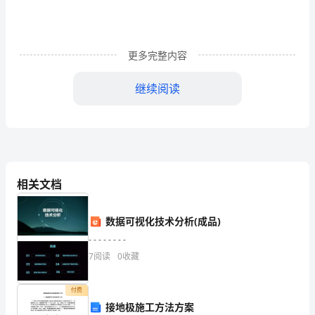
总
是
更多完整内容
期
继续阅读
盼
着
六
悦。
一
相关文档
儿
动开始了，大家一蹦三尺高。
童
数据可视化技术分析(成品)
节
- - - - - - - -
7
阅读
0
收藏
到
来，
付费
接地极施工方法方案