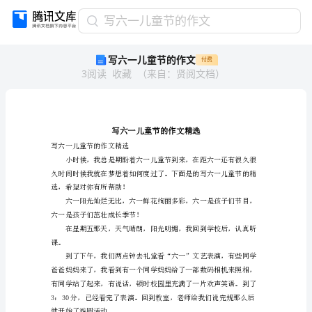
写
写六一儿童节的作文
六
写六一儿童节的作文
付费
一
3
阅读
收藏
（
来自
：
贤阅文档
）
儿
童
节
的
作
文
写六一儿童节的作文精选
写