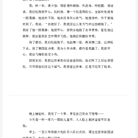
六
选，希望对你有所帮助！
一
儿
童
六一是孩子们茁壮成长季节！
节
的
课。
作
文
精
选
写
就开始了游圆活动。
六
一