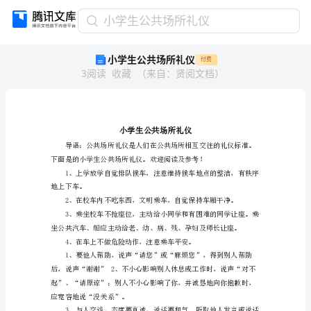
小
小学生公共场所礼仪
学
小学生公共场所礼仪
付费
生
3
阅读
收藏
（
来自
：
贤阅文档
）
公
共
场
所
礼
仪
小