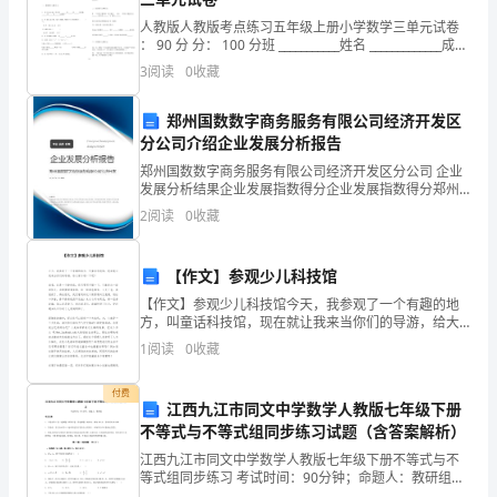
小
人教版人教版考点练习五年级上册小学数学三单元试卷
学
： 90 分 分： 100 分班 ___________姓名 _____________成
_________一、基础练习 (40 分 )
3
阅读
0
收藏
生
公
郑州国数数字商务服务有限公司经济开发区
分公司介绍企业发展分析报告
共
（3）文明裁判。要公平、公正。
郑州国数数字商务服务有限公司经济开发区分公司 企业
场
发展分析结果企业发展指数得分企业发展指数得分郑州
国数数字商务服务有限公司经济开发区分公司综合得分
2
阅读
0
收藏
说明：企业发展指数根据企业规模、企业创新、企业风
所
险、
礼
【作文】参观少儿科技馆
【作文】参观少儿科技馆今天，我参观了一个有趣的地
仪。
方，叫童话科技馆，现在就让我来当你们的导游，给大
家介绍一下吧！请看，这是一个静电球，你只要用手摸
欢
1
阅读
0
收藏
一下，它就发出一道道弧光，赤橙黄绿青蓝紫，每一样
颜
迎
付费
江西九江市同文中学数学人教版七年级下册
阅
不等式与不等式组同步练习试题（含答案解析）
江西九江市同文中学数学人教版七年级下册不等式与不
读
等式组同步练习 考试时间：90分钟；命题人：教研组考
生注意：1、本卷分第I卷（选择题）和第Ⅱ卷（非选择