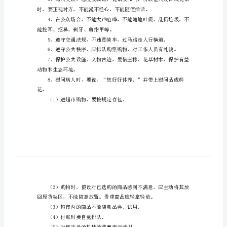
学
地上下车。
生
公
共
场
所
礼
仪
导
应宽容地说“没关系”。
语：
公
共