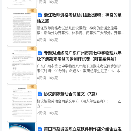
及
1
阅读
0
收藏
题）两部分，满分100分，考试时间90分钟2、答卷
参
付费
浙江教师资格考试幼儿园说课稿：神奇的童
话之旅
考！
哗。
浙江教师资格考试幼儿园说课稿：神奇的童话之旅导
读：活动分为开幕式、体验周、闭幕式三大部分。开幕
式以点明主题、引发幼儿参与为目的，通过全园简短的
4
阅读
0
收藏
1、
互动式交流、教师表演童话剧，激发全体幼儿的参与热
情与愿望，
付费
上
专题对点练习广东广州市第七中学物理八年
级下册期末考试同步测评试卷（附答案详解）
学
广东广州市第七中学物理八年级下册期末考试同步测评
考试时间：90分钟；命题人：教研组考生注意：1、本卷
放
分第I卷（选择题）和第Ⅱ卷（非选择题）两部分，满分
4
阅读
0
收藏
100分，考试时间90分钟2、答卷前，考生务必用
学
付费
自
协议解除劳动合同范文（7篇）
协议解除劳动合同范文甲方（用人单位名称）：_____乙
觉
方：_____
排
2
阅读
0
收藏
队
莆田市荔城区陈立斌铁件制作店介绍企业发