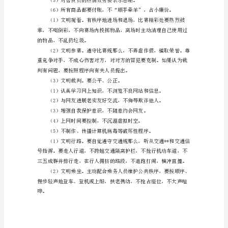
场
能挖耳、抠鼻、剃牙、剪指甲等。
所
礼
仪
是
动物和生态环境。
人
们
花。
在
（1）进
公
共
场
所
相