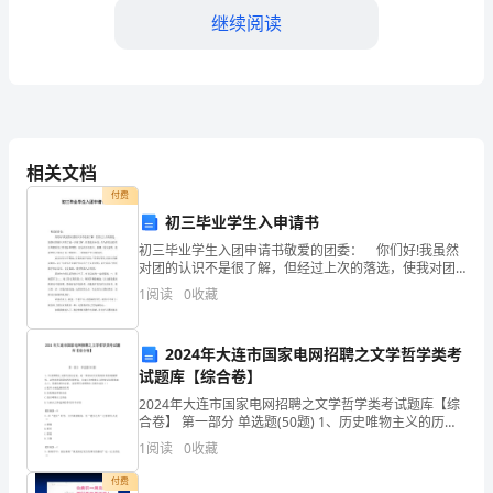
的
继续阅读
基
本
知
识。
相关文档
内
付费
初三毕业学生入申请书
容
初三毕业学生入团申请书敬爱的团委： 你们好!我虽然
包
对团的认识不是很了解，但经过上次的落选，使我对团
的认识有了进一步的了解。但我更加知道，作为新世纪
1
阅读
0
收藏
括
的青少年都有自己的目标和理想，也为此而去奋斗、拼
等工作，为实施开采做好准备。
搏。
开
2024年大连市国家电网招聘之文学哲学类考
试题库【综合卷】
发
2024年大连市国家电网招聘之文学哲学类考试题库【综
开
合卷】 第一部分 单选题(50题) 1、历史唯物主义的历史
决定论，是一种承认历史发展具有客观规律性、必然性
1
阅读
0
收藏
取决于矿产资源的分布和性质。
采
和因果制约性的理论，它建立在唯物主义
付费