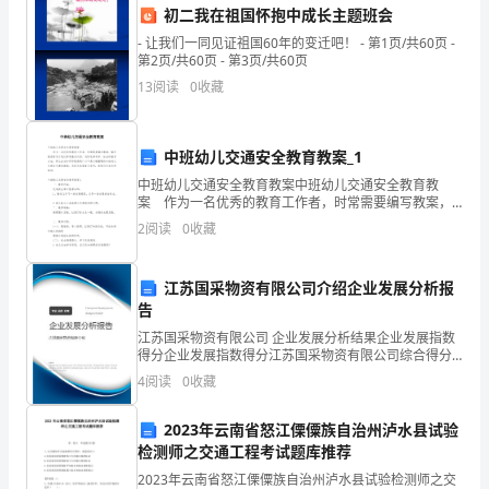
的
初二我在祖国怀抱中成长主题班会
定
- 让我们一同见证祖国60年的变迁吧！ - 第1页/共60页 -
第2页/共60页 - 第3页/共60页
义、
13
阅读
0
收藏
目
的
中班幼儿交通安全教育教案_1
中班幼儿交通安全教育教案中班幼儿交通安全教育教
和
案 作为一名优秀的教育工作者，时常需要编写教案，
编写教案有利于我们弄通教材内容，进而选择科学、恰
2
阅读
0
收藏
重
当的教学方法。那么应当如何写教案呢？以下是小编整
理的中
要
江苏国采物资有限公司介绍企业发展分析报
性
告
江苏国采物资有限公司 企业发展分析结果企业发展指数
等
得分企业发展指数得分江苏国采物资有限公司综合得分
说明：企业发展指数根据企业规模、企业创新、企业风
4
阅读
0
收藏
方
险、企业活力四个维度对企业发展情况进行评价。该企
业的
面
2023年云南省怒江傈僳族自治州泸水县试验
检测师之交通工程考试题库推荐
的
2023年云南省怒江傈僳族自治州泸水县试验检测师之交