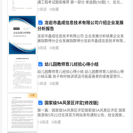
通工程考试题库推荐 第一部分 单选题(50题) 1、反光膜
介
如不具备旋转均匀性时，制造商应()。A.沿其逆反射系数
1
阅读
0
收藏
值较大方向做出基准标记B.沿其
绍。
龙岩市鑫成信息技术有限公司介绍企业发展
同
分析报告
时，
龙岩市鑫成信息技术有限公司 企业发展分析结果企业发
展指数得分企业发展指数得分龙岩市鑫成信息技术有限
文
公司综合得分说明：企业发展指数根据企业规模、企业
3
阅读
0
收藏
创新、企业风险、企业活力四个维度对企业发展情况进
章
行评
幼儿园教师育儿经验心得小结
还
幼儿园教师育儿经验心得小结 幼儿园教师育儿经验心得
涵
小结五篇 孩子有时候讲谎话可能是善意的或者是想引起
其他人的注意，或者是想避免受到伤害，老师一定要让
1
阅读
0
收藏
盖
孩子们明白，这些他所担心的事情都不会
了
付费
国家级5A风景区评定[修改版]
开
第一篇：国家级5A风景区评定国家级5A风景区评定 国家
旅游局5月22日在其官方网站发布通知公告，经全国旅游
发
景区质量等级评定委员会委派的评定小组现场验收，全
13
阅读
0
收藏
国旅游景区质量等级评定委员会审核批准，决定批准
开