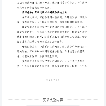
文
介
绍
了
2024
年
关
于
开
发
开
采
更多完整内容