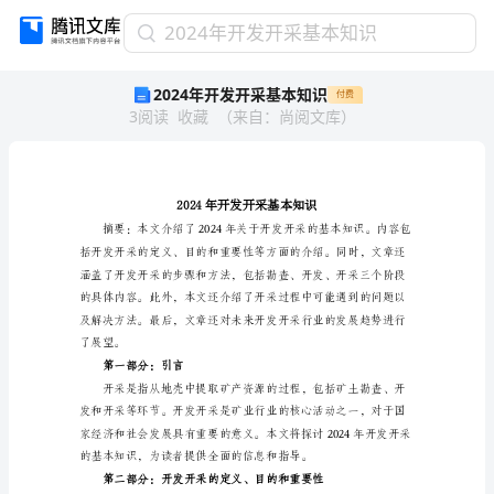
2024
2024年开发开采基本知识
年
2024年开发开采基本知识
付费
开
3
阅读
收藏
（
来自
：
尚阅文库
）
发
开
采
基
本
知
识