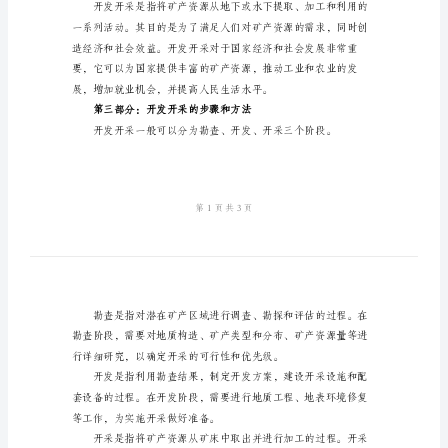
2024
年
开
发
了展望。
开
第一部分：引言
采
基
本
知
识
摘
要：
本