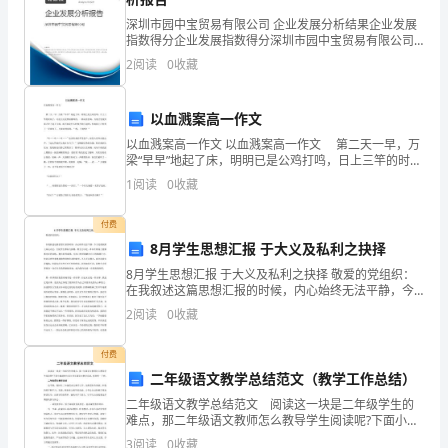
脆
深圳市园中宝贸易有限公司 企业发展分析结果企业发展
指数得分企业发展指数得分深圳市园中宝贸易有限公司
弱
综合得分说明：企业发展指数根据企业规模、企业创
2
阅读
0
收藏
新、企业风险、企业活力四个维度对企业发展情况进行
人
评价。
以血溅案高一作文
群
以血溅案高一作文 以血溅案高一作文 第二天一早，万
（较
梁“早早”地起了床，明明已是公鸡打鸣，日上三竿的时刻
了，可是天还是黑咕隆咚的，一阵闷雷打响，万梁才发
1
阅读
0
收藏
固
现外面已经下起了大雨。雨不知是什么时候开始下起
定
付费
8月学生思想汇报 于大义及私利之抉择
德权威的约束，容易发生高危行为。
人
8月学生思想汇报 于大义及私利之抉择 敬爱的党组织：
在我叙述这篇思想汇报的时候，内心始终无法平静，今
口
天是我院第七届运动会，全院学生都奋力拼搏，都全力
2
阅读
0
收藏
以赴，希以在赛场上能够赛出好的风格，赛出好
而
付费
言）
二年级语文教学总结范文（教学工作总结）
和
二年级语文教学总结范文 阅读这一块是二年级学生的
难点，那二年级语文教师怎么教导学生阅读呢?下面小编
就和大家分享年级语文教学总结，来欣赏一下吧。 二
开
3
阅读
0
收藏