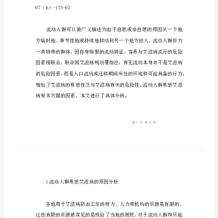
几
点
思
考
步的探讨。
流
动
人
[关键词
群
艾
滋
07（b）-173-02
病