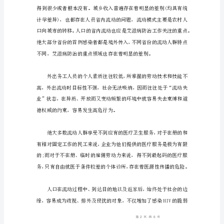
防
治
的
几
点
思
考
[摘
要]
目
前
流
动