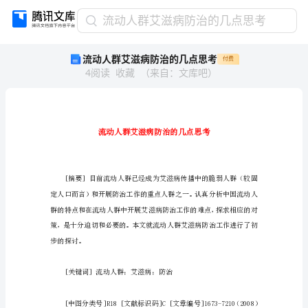
流
流动人群艾滋病防治的几点思考
动
流动人群艾滋病防治的几点思考
付费
人
4
阅读
收藏
（
来自
：
文库吧
）
群
艾
滋
病
防
治
的