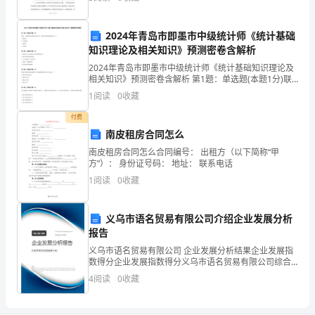
年级语文教学总结 这学期，我担任二年级的语文
展
2024年青岛市即墨市中级统计师《统计基础
防
知识理论及相关知识》预测密卷含解析
治
2024年青岛市即墨市中级统计师《统计基础知识理论及
相关知识》预测密卷含解析 第1题：单选题(本题1分)联
系一定的概率作参数区间估计时，概率表明的是要求估
工
1
阅读
0
收藏
计的（）。A.精确度B.可靠程度C.准确性D.
作
付费
南皮租房合同怎么
的
南皮租房合同怎么合同编号： 出租方（以下简称“甲
方”）： 身份证号码： 地址： 联系电话
重
1
阅读
0
收藏
点
人
义乌市语名贸易有限公司介绍企业发展分析
报告
群
义乌市语名贸易有限公司 企业发展分析结果企业发展指
数得分企业发展指数得分义乌市语名贸易有限公司综合
之
得分说明：企业发展指数根据企业规模、企业创新、企
4
阅读
0
收藏
业风险、企业活力四个维度对企业发展情况进行评价。
一。
该企