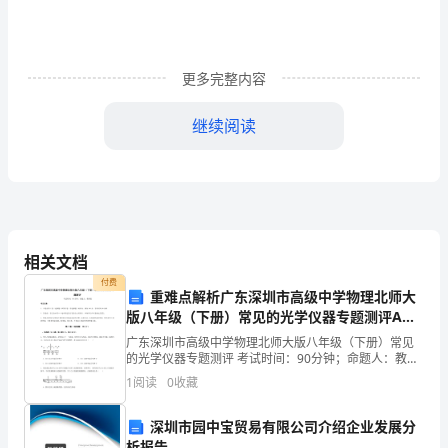
人
群
更多完整内容
已
经
继续阅读
成
1流动人群易感艾滋病的原因分析
为
艾
滋
相关文档
付费
病
重难点解析广东深圳市高级中学物理北师大
版八年级（下册）常见的光学仪器专题测评A卷
传
（附答案详解）
广东深圳市高级中学物理北师大版八年级（下册）常见
的光学仪器专题测评 考试时间：90分钟；命题人：教研
播
组考生注意：1、本卷分第I卷（选择题）和第Ⅱ卷（非选
1
阅读
0
收藏
择题）两部分，满分100分，考试时间90分钟2、
中
深圳市园中宝贸易有限公司介绍企业发展分
的
析报告