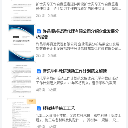
平
护士实习工作自我鉴定延伸阅读护士实习工作自我鉴定
等、
延伸阅读 护士实习工作自我鉴定的延伸阅读——简历
中自我鉴定的写作方法 写简历的时候，最头痛的莫过
2
阅读
0
收藏
于自我鉴定这部分了。有些人这部分不敢填写，怕写不
自
好反而
愿、
许昌顺邦货运代理有限公司介绍企业发展分
析报告
公
许昌顺邦货运代理有限公司 企业发展分析结果企业发展
平
指数得分企业发展指数得分许昌顺邦货运代理有限公司
的恢复等一切费用）。
综合得分说明：企业发展指数根据企业规模、企业创
2
阅读
0
收藏
新、企业风险、企业活力四个维度对企业发展情况进行
和
评价。
老
音乐学科教研活动工作计划范文解读
实
音乐学科教研活动工作计划范文解读音乐学科教研活动
工作计划范文解读2023年即将到来，音乐学科的教研活
动工作计划也开始被广泛制定。在学科教研活动工作计
信
4
阅读
0
收藏
划中，主要包括学科工作计划、教育教学工作计划、文
化活
用
付费
楼梯扶手施工工艺
的
1.本工艺适用于楼梯、金属栏杆木扶手和塑料扶手安装工
原
程2、施工准备材料及构配件：， 其树种、 规格、 尺
本合同自双方签字盖章之日起生效。
寸、 形状按设计要求。 木材质量均应纹理顺直、 颜色一
7
阅读
0
收藏