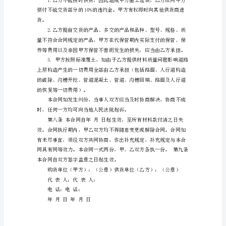
根
据
《中
1、产品的价格：详见下表
华
人
民
规发票。第六条验收方法
共
和
国
合
同
法》