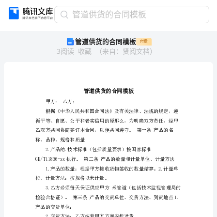
管
管道供货的合同模板
道
管道供货的合同模板
付费
供
3
阅读
收藏
（
来自
：
贤阅文档
）
货
的
合
同
模
板
甲方：乙方：
管