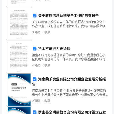
那
致， 不得有腐朽、节疤、裂缝、扭曲等缺陷含
么，
代表人：代表人：
关于政府信息系统安全工作的自查报告
为
关于政府信息系统安全工作的自查报告县政府信息化工
电话：电话：
作办公室：政府信息系统运转以来，我局严格按照上级
明
部门要求，积极完善各项安全制度、充分加强信息化安
3
阅读
0
收藏
年月日年月日
全工作人员教育培训、全面落实安全防范措施、全力保
确
障信息安
双
拾金不昧行为表扬信
方
拾金不昧行为表扬信亲爱的李明：您好！我是您所在小
区的物业管理部门的工作人员。我对您最近拾金不昧行
责
为表示由衷的赞扬和感谢。在过去的几天里，我们注意
4
阅读
0
收藏
到您在小区内拾金不昧行为。无论是在公园还是在小
任，
巷，您都不
河南霖禾实业有限公司介绍企业发展分析报
经
告
甲
河南霖禾实业有限公司 企业发展分析结果企业发展指数
得分企业发展指数得分河南霖禾实业有限公司综合得分
乙
说明：企业发展指数根据企业规模、企业创新、企业风
2
阅读
0
收藏
险、企业活力四个维度对企业发展情况进行评价。该企
双
业的
罗山县全明星教育咨询有限公司介绍企业发