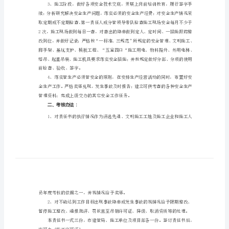
工
安
一、工作目标
全
管
理
责
事故发生。
任
书
施
工
人员、防护措施、设施五落实。
安
全
管