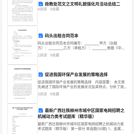
求，
政教处范文之文明礼貌强化月活动总结二
4
阅读
0
收藏
依
施工安全管理责任书2（1424字）
法
落
码头出租合同范本
实
码头出租合同范本合同编号：__________甲方（出租
方）：__________乙方（承租方）：__________根据《中华
安
人民共和国合同法》、《中华人民共和国海商法》及相
2
阅读
0
收藏
关法律法规的规定，甲乙双
全
生
促进我国环保产业发展的策略选择
促进我国环保产业发展的策略选择 内容提要： 本文首
产
先阐述了国际环保产业的发展状况及其特点，分析了我
国环保产业的发展现状与市场状况，并对我国环保产业
责
3
阅读
0
收藏
发展的障碍作了分析。基于经济全球化这一大背景，提
出了
任
最新广西壮族柳州市城中区国家电网招聘之
制，
机械动力类考试题库（精华版）
最新广西壮族柳州市城中区国家电网招聘之机械动力类
市
考试题库（精华版） 第一部分 单选题(50题) 1、金属材
料的性能包括金属材料的使用性能和工艺性能。下列性