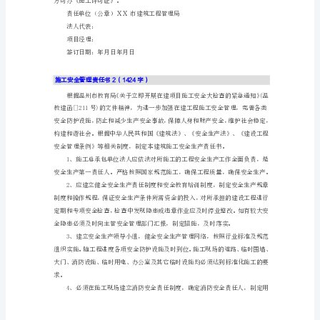
理
责
任
书
1（1028
前检查、验收、签字。
字）
为
加
强
二、考核办法：
建
筑
施
工