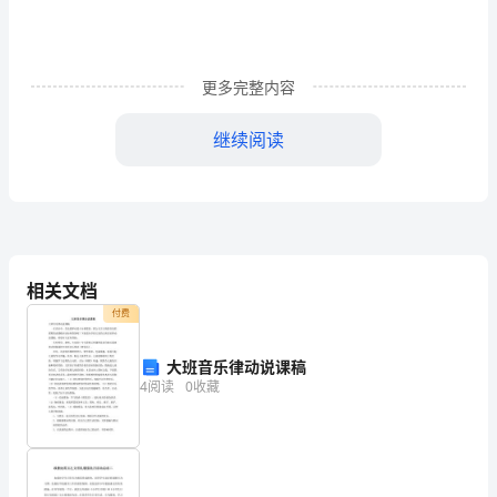
安
全
更多完整内容
生
继续阅读
产
工
员年度考核的
作，
按
相关文档
行
付费
方可办《施工许可证》。
业
大班音乐律动说课稿
责
管
4
阅读
0
收藏
法人代表：
理
项目经理：
要
签订日期：年月日年月日