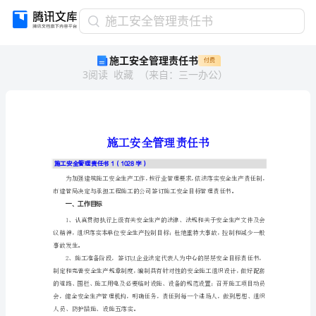
施
施工安全管理责任书
工
施工安全管理责任书
付费
安
3
阅读
收藏
（
来自
：
三一办公
）
全
管
理
责
任
书
施
施工安全管理责任书1（1028字）