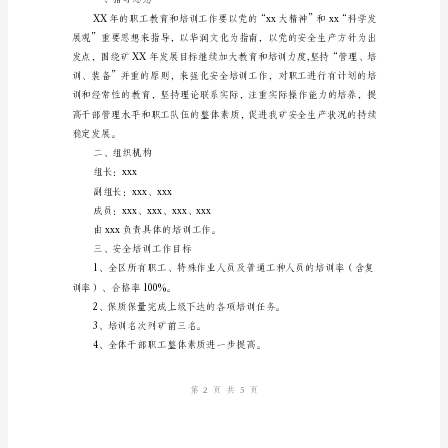
全
面
提
高
采
姓名：
煤
一
部门：
工
日期：
区
干
部
管
理