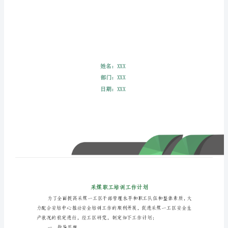
采
煤
职
工
培
训
工
作
计
划
为
了