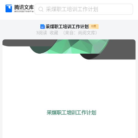
采
采煤职工培训工作计划
煤
采煤职工培训工作计划
付费
职
3
阅读
收藏
（
来自
：
尚阅文库
）
工
培
训
工
作
计
划