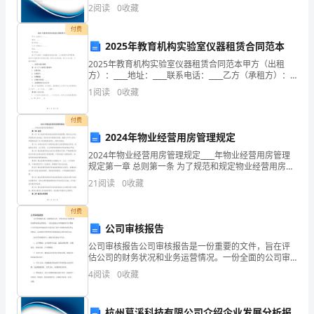
综合得分说明：企业发展指数根据企业规模、企业创
力
2
阅读
0
收藏
新、企业风险、企业活力四个维度对企业发展情况进行
评价。
配
付费
2025年教育机构实验室仪器租赁合同范本
合
2025年教育机构实验室仪器租赁合同范本甲方（出租
方）：____地址：____联系电话：____乙方（承租方）：
安
____地址：____联系电话：____鉴于甲方拥有一定数量的
1
阅读
0
收藏
实验室仪器，乙方因教学及科
培
稳定发展。
付费
中
二、组织机构
2024年物业经营用房管理规定
心
2024年物业经营用房管理规定____年物业经营用房管理
组长：xxx
规定第一章 总则第一条 为了规范和规定物业经营用房的
推
管理，维护业主和业务居民的合法权益，促进社区和谐
副组长：xxx、xxx
21
阅读
0
收藏
稳定发展，根据《中华人民共和国物权法》和《住
动
成员：xxx、xxx、xxx、xxx
付费
安
公司审核报告
由xxx负责具体的培训工作。
公司审核报告公司审核报告是一份重要的文件，旨在评
全
估公司的财务状况和业务运营情况。一份全面的公司审
三、安全培训工作目标
核报告可以帮助公司管理层和利益相关方更好地了解公
4
阅读
0
收藏
培
司的财务表现和运营状况，从而制定更明智的决策和规
划未来的
训
训率）、合格率100%。
杭州葛溪科技有限公司介绍企业发展分析报