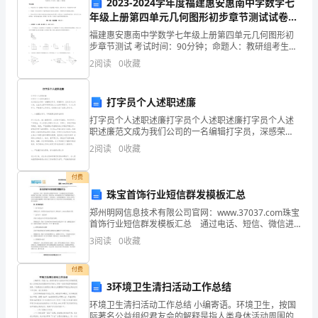
2023-2024学年度福建惠安惠南中学数学七
在
年级上册第四单元几何图形初步章节测试试卷
步。
（详解版）
哪
福建惠安惠南中学数学七年级上册第四单元几何图形初
步章节测试 考试时间：90分钟；命题人：教研组考生注
个
意：1、本卷分第I卷（选择题）和第Ⅱ卷（非选择题）两
2
阅读
0
收藏
部分，满分100分，考试时间90分钟2、答卷前，
领
打字员个人述职述廉
域，
打字员个人述职述廉打字员个人述职述廉打字员个人述
职述廉范文成为我们公司的一名编辑打字员，深感荣
只
幸。自从进本公司以来，在业务主管和同事们的大力支
2
阅读
0
收藏
持和帮助下，本人认真学习，严格履行工作责任，较好
有
地完成
付费
不
珠宝首饰行业短信群发模板汇总
断
郑州明网信息技术有限公司官网：www.37037.com珠宝
首饰行业短信群发模板汇总 通过电话、短信、微信进
学
行远程维护的时候，又会遇到各种各样的困难，很多客
3
阅读
0
收藏
户电话不接、短信不回、微信不加。面对系统内
习
付费
和
3环境卫生清扫活动工作总结
环境卫生清扫活动工作总结 小编寄语。环境卫生，按国
实
际著名公益组织君友会的解释是指人类身体活动周围的