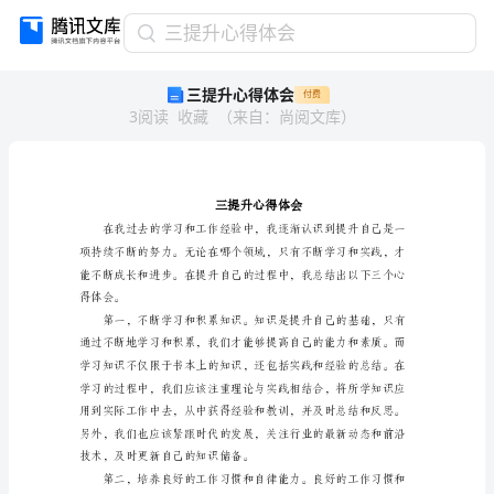
三
三提升心得体会
提
三提升心得体会
付费
升
3
阅读
收藏
（
来自
：
尚阅文库
）
心
得
体
会
三
提
升
心