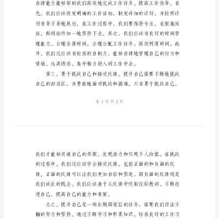
得
体
得体会。
会
在
我
过
去
的
学
技术，及时更新自己的知识储备。
习
和
工