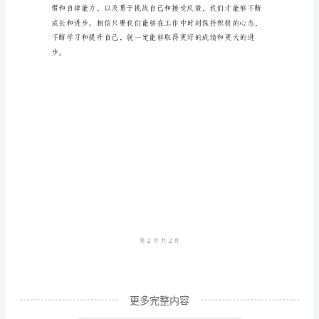
作
经
验
中，
我
逐
渐
认
识
到
提
升
自
更多完整内容