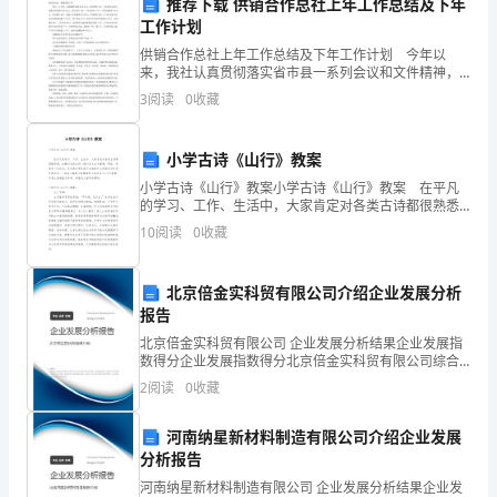
推荐下载 供销合作总社上年工作总结及下年
民
工作计划
1
族
供销合作总社上年工作总结及下年工作计划 今年以
来，我社认真贯彻落实省市县一系列会议和文件精神，
艺
围绕市社下达的目标任务，积极开展工作。 预计1-6月
变
3
阅读
0
收藏
份，实现销售总额3357亿元，同比增长372，占
术
小学古诗《山行》教案
品
薁
小学古诗《山行》教案小学古诗《山行》教案 在平凡
的学习、工作、生活中，大家肯定对各类古诗都很熟悉
之
吧，汉魏以后的古诗一般以五七言为基调，押韵、转韵
10
阅读
0
收藏
有一定法式。其实很多朋友都不太清楚什么样的古诗才
一。
是
呈，不枚。
胜举
袃
北京倍金实科贸有限公司介绍企业发展分析
报告
明
北京倍金实科贸有限公司 企业发展分析结果企业发展指
螀
数得分企业发展指数得分北京倍金实科贸有限公司综合
代
得分说明：企业发展指数根据企业规模、企业创新、企
2
阅读
0
收藏
业风险、企业活力四个维度对企业发展情况进行评价。
文
该企
河南纳星新材料制造有限公司介绍企业发展
震
分析报告
简评
蒄
亨
河南纳星新材料制造有限公司 企业发展分析结果企业发