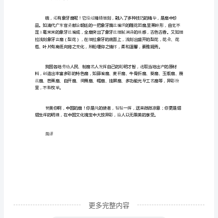
繁
多，
人止。
叹为观
千
姿
百
莀
态，
红
美
不
胜
收，
其
发
展
更多完整内容