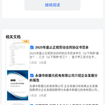
史
继续阅读
源
远
流
长，
相关文档
是
付费
2025年废止正规劳动合同协议书范本
2030
肈
我
2025年废止正规劳动合同协议书范本甲方（以下简称“雇
主”）：乙方（以下简称“员工”）：鉴于甲乙双方在平
国
等、自愿、公平、诚信的原则基础上，就甲方雇佣乙方
1
阅读
0
收藏
从事工作事宜达成一致，特订立本劳动合同协议书（以
独
具
永康市新霸元机电有限公司介绍企业发展分
案无疑是关。
析报告
图设计键
特
永康市新霸元机电有限公司 企业发展分析结果企业发展
指数得分企业发展指数得分永康市新霸元机电有限公司
色
综合得分说明：企业发展指数根据企业规模、企业创
1
阅读
0
收藏
新、企业风险、企业活力四个维度对企业发展情况进行
的
袄
评价。