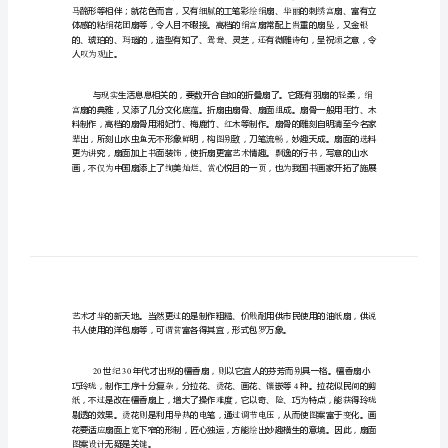
扇
芈
子
具特色的民族品之一。
艺术
艺
术
袃
芈
我
纶谈间墙飞灭见
国
的
扇
蒂
子
品
类