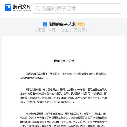
我
我国的扇子艺术
国
我国的扇子艺术
付费
的
2
阅读
收藏
（
来自
：
万文网
）
扇
子
艺
术
羁
我
国
羁
的