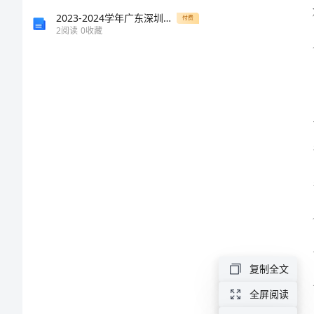
银
2023-2024学年广东深圳市宝安中学化学九年级上册期中综合练习
付费
2
阅读
0
收藏
行
出
纳
个
人
年
底
总
结
个
复制全文
人
全屏阅读