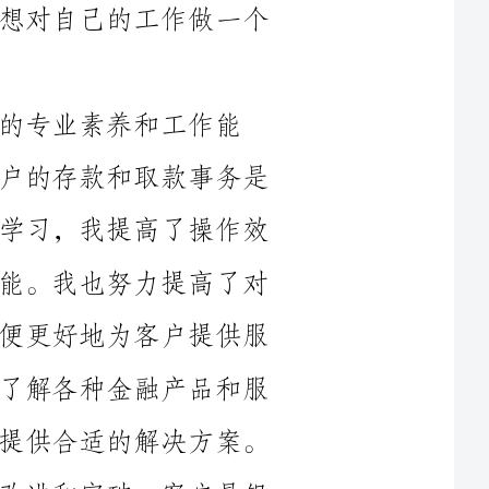
工作能
力。作为一名出纳，准确、高效地处理客户的存款和取款事务是
我最基本的工作要求。通过不断的实践和学习，我提高了操作效
率，减少了出错率，有效地提升了工作效能。我也努力提高了对
各种票据、汇票和信用证的熟悉程度，以便更好地为客户提供服
务。与此同时，我还不断学习金融知识，了解各种金融产品和服
务，以便能够更好地帮助客户解决问题和提供合适的解决方案。
其次，我在客户服务方面做出了一些改进和突破。客户是银
行的核心资源，他们的满意度直接关系到银行的形象和声誉。因
此，提高客户服务质量是我一直追求的目标。通过积极主动地与
客户沟通，了解他们的需求和问题，我认真记录并及时解决了客
户的投诉和疑问。并且，我还主动帮助老年客户使用自助服务设