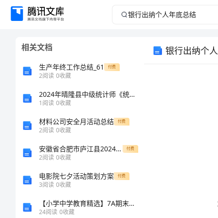
银
行
相关文档
银行出纳个人
出
生产年终工作总结_61
付费
纳
2
阅读
0
收藏
2024年晴隆县中级统计师《统计基础知识理论及相关知识》高分通关卷含解析
个
1
阅读
0
收藏
人
材料公司安全月活动总结
付费
2
阅读
0
收藏
年
安徽省合肥市庐江县2024年高一物理第一学期期末经典试题含解析
付费
2
阅读
0
收藏
底
电影院七夕活动策划方案
付费
总
3
阅读
0
收藏
【小学中学教育精选】7A期末复习材料 动词形式填空100题
结
24
阅读
0
收藏