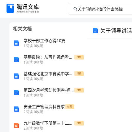
关
于
相关文档
关于领导讲话
领
学校干部工作心得10篇
导
1
阅读
0
收藏
基层反映：从写作视角看十九大报告
讲
付费
1
阅读
0
收藏
话
基础强化北京市育英中学数学七年级上册第四单元几何图形初步综合测试试题
付费
1
阅读
0
收藏
的
第四次月考滚动检测卷-福建厦门市翔安第一中学物理八年级（下册）冲刺练习专题攻克练习题
付费
1
阅读
0
收藏
体
安全生产管理资料要求
付费
会
2
阅读
0
收藏
九年级数学下册第三十二章投影与视图32.1投影教学课件新版冀教版2
付费
感
2
阅读
0
收藏