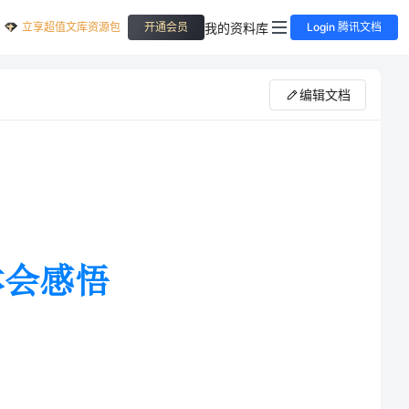
立享超值文库资源包
我的资料库
开通会员
Login 腾讯文档
编辑文档
近段时间对《直面挑战转变观念攻坚克难创业创新——领导讲话摘要》
的心好象被触动了，虽然我做的还是和以前
同样的工作，但自从学习了领导的讲话后，我就以不一样的高度、不一样的视野、