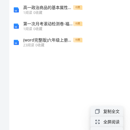
悟
高一政治商品的基本属性知识点小结
付费
1
阅读
0
收藏
关
第一次月考滚动检测卷-福建惠安惠南中学数学七年级上册第四单元几何图形初步单元测试试卷（含答案详解）
付费
1
阅读
0
收藏
于
(word完整版)六年级上册英语期末试卷及答案人教版,推荐文档
领
付费
23
阅读
0
收藏
导
讲
话
的
体
会
复制全文
感
悟
全屏阅读