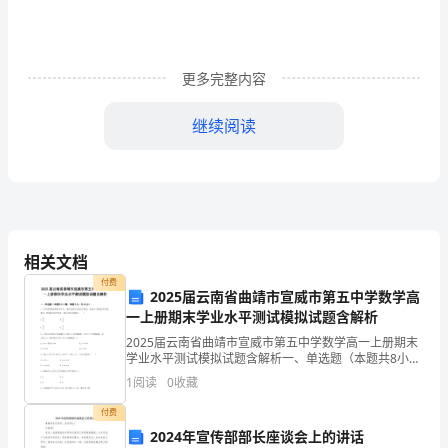
务
管
更多完整内容
理》
多
继续阅读
选
D．销售折扣与折让
题
【40
A.销售单价
题】
相关文档
B.销售数量
付费
专
2025届云南省曲靖市宣威市第五中学数学高
C.资本成本
一上册期末学业水平测试模拟试题含解析
题
D.所得税税率
2025届云南省曲靖市宣威市第五中学数学高一上册期末
学业水平测试模拟试题含解析一、单选题（本题共8小
练
题，每题5分，共40分）1、在平面直角坐标系中，角的
5、下列各项中
1
阅读
0
收藏
顶点与原点重合，始边与轴的非负半轴重合，终边经过
习
付费
A.保持目标资本结构
（I
2024年宣传部部长座谈会上的讲话