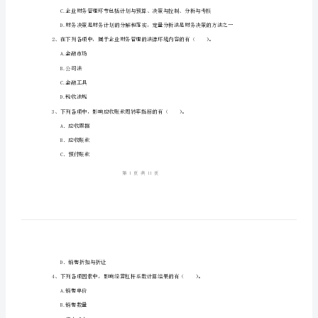
多
1、考试时间：90分钟，满分为100分。
选
题
姓名:_________
【40
考号:_________
题】
专
1、下列关于财
题
A.企业财务管理的工作步骤就是财务管理环节
练
习
I