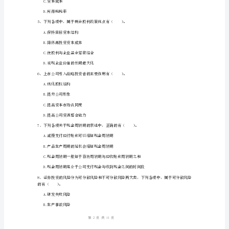
卷
A.金融市场
附
B.公司法
答
C.金融工具
案
D.税收法规
中
级
A．应收票据
会
B．应收账款
计
C．预付账款
职
1
11
第页共页
称
《财