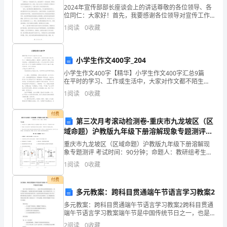
B.降低再投资资本成本
2024年宣传部部长座谈会上的讲话尊敬的各位领导、各
卷）
位同仁：大家好！首先，我要感谢各位领导对宣传工作
C.使股利与企业盈余紧密结合
的高度重视，以及对我个人的信任和任命。我深感责任
附
1
阅读
0
收藏
重大，也倍感压力。在未来的工作中，我将全力以赴，
与全
D.实现企业价值的长期最大化
答
小学生作文400字_204
6、上市公司引
案
小学生作文400字【精华】小学生作文400字汇总9篇
A.优化股权结构
检
在平时的学习、工作或生活中，大家对作文都不陌生
吧，作文一定要做到主题集中，围绕同一主题作深入阐
1
阅读
0
收藏
B.提升公司形象
述，切忌东拉西扯，主题涣散甚至无主题。为了让您在
测
付费
须
C.提高资本市场认同度
第三次月考滚动检测卷-重庆市九龙坡区（区
域命题）沪教版九年级下册溶解现象专题测评试
知：
D.提高公司资源整合能力
卷（含答案解析）
重庆市九龙坡区（区域命题）沪教版九年级下册溶解现
1、
象专题测评 考试时间：90分钟；命题人：教研组考生注
意：1、本卷分第I卷（选择题）和第Ⅱ卷（非选择题）两
1
阅读
0
收藏
部分，满分100分，考试时间90分钟2、答卷前，
考
A.减慢支付应付账款可以缩短现金周转期
付费
试
多元教案：跨科目贯通端午节语言学习教案2
B.产品生产周期的延长会缩短现金周转期
时
多元教案：跨科目贯通端午节语言学习教案2跨科目贯通
端午节语言学习教案端午节是中国传统节日之一，也是
中国文化的重要组成部分。端午节源远流长，有着悠久
间：
2
阅读
0
收藏