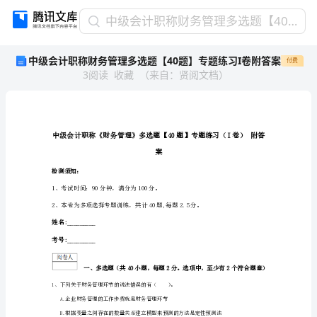
中
中级会计职称财务管理多选题【40题】专题练习I卷附答案
级
中级会计职称财务管理多选题【40题】专题练习I卷附答案
付费
会
3
阅读
收藏
（
来自
：
贤阅文档
）
计
职
称
财
务
管
案
理
检测须知：