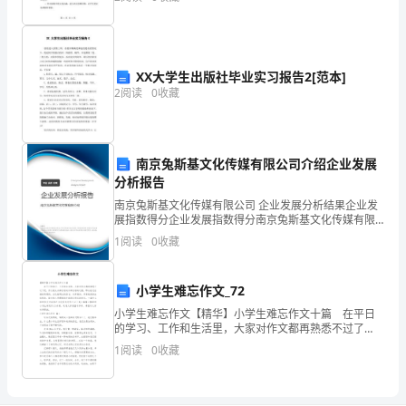
的历史和文化底蕴。在这个传统节日中，人们有着丰富
的庆祝
90
分
的有（）。
XX大学生出版社毕业实习报告2[范本]
钟，
2
阅读
0
收藏
A.研发失败风险
满
B.生产事故风险
分
南京兔斯基文化传媒有限公司介绍企业发展
2
11
第页共页
为
分析报告
南京兔斯基文化传媒有限公司 企业发展分析结果企业发
100
展指数得分企业发展指数得分南京兔斯基文化传媒有限
公司综合得分说明：企业发展指数根据企业规模、企业
1
阅读
0
收藏
分。
创新、企业风险、企业活力四个维度对企业发展情况进
行评
2、
小学生难忘作文_72
本
小学生难忘作文【精华】小学生难忘作文十篇 在平日
的学习、工作和生活里，大家对作文都再熟悉不过了
卷
吧，作文是从内部言语向外部言语的过渡，即从经过压
1
阅读
0
收藏
缩的简要的、自己能明白的语言，向开展的、具有规范
为
语法结