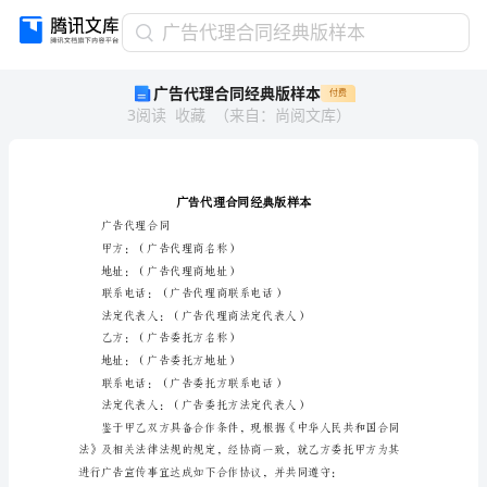
广
广告代理合同经典版样本
告
广告代理合同经典版样本
付费
代
3
阅读
收藏
（
来自
：
尚阅文库
）
理
合
同
经
典
版
广告代理合同
样
甲方：（广告代理商名称）