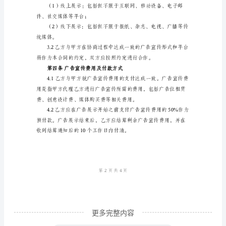
广
告
代
宣传的相关事宜。
理
合
同
甲
方：
（广
告
代
理
更多完整内容
商