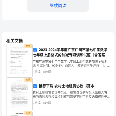
名
继续阅读
称）
地
第二条广告内容与宣传期限
址：
（广
相关文档
付费
告
2023-2024学年度广东广州市第七中学数学
七年级上册整式的加减专项训练试题（含答案解
代
析）
广东广州市第七中学数学七年级上册整式的加减专项训
练 考试时间：90分钟；命题人：教研组考生注意：1、
理
本卷分第I卷（选择题）和第Ⅱ卷（非选择题）两部分，满
3
阅读
0
收藏
分100分，考试时间90分钟2、答卷前，考生务必
第三条广告展示的形式与平台
商
付费
地
推荐下载 农村土地租赁协议书范本
农村土地租赁协议书范本 租赁协议是指某人出租人将
址）
标的物的占有权或控制权附带或不附带购买选择权授予
另一人承租人以换取租金或其他给付的协议。 下面是
2
阅读
0
收藏
联
提供的农村土地租赁协议书范本，供参考借鉴!农村土地
件、社交媒体等平台；
系
付费