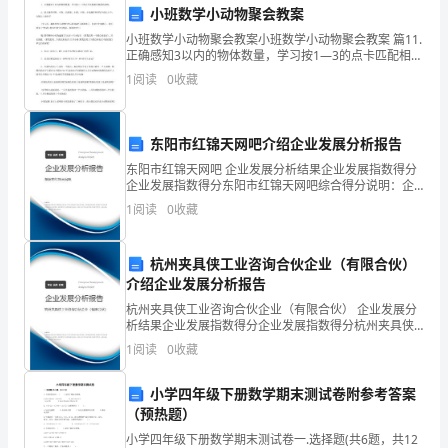
小班数学小动物聚会教案
电
统媒体。
小班数学小动物聚会教案小班数学小动物聚会教案 篇11.
话：
正确感知3以内的物体数量，学习按1—3的点卡匹配相应
数量的实物。2. 幼儿操作材料，小狗、长颈鹿、小猫、
1
阅读
0
收藏
小熊、小兔操作材料每个幼儿6个，白纸上三
（广
告
东阳市红锦天网吧介绍企业发展分析报告
第四条广告
代
东阳市红锦天网吧 企业发展分析结果企业发展指数得分
企业发展指数得分东阳市红锦天网吧综合得分说明：企
理
业发展指数根据企业规模、企业创新、企业风险、企业
1
阅读
0
收藏
活力四个维度对企业发展情况进行评价。该企业的综合
商
评价
杭州夹具侠工业咨询合伙企业（有限合伙）
联
介绍企业发展分析报告
系
杭州夹具侠工业咨询合伙企业（有限合伙） 企业发展分
析结果企业发展指数得分企业发展指数得分杭州夹具侠
电
工业咨询合伙企业（有限合伙）综合得分说明：企业发
1
阅读
0
收藏
展指数根据企业规模、企业创新、企业风险、企业活力
话）
四个
小学四年级下册数学期末测试卷附参考答案
法
（预热题）
小学四年级下册数学期末测试卷一.选择题(共6题，共12
定