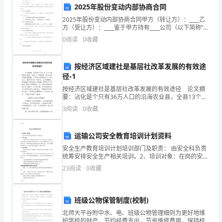
付剩余款项。
2025年股份变动内部协商合同
承
2025年股份变动内部协商合同甲方（转让方）：____乙
包
方（受让方）：____鉴于甲方持有____公司（以下简称“公
司”）的股份，双方经友好协商，就甲方将其所持有的公
0
阅读
0
收藏
资
司股份全部或部分转让给乙方达成以下
第五条质量保证
质
按经济区域建社是基层社改革发展的有效途
径-1
和
按经济区域建社是基层社改革发展的有效途径 论文摘
经
要：沾化是个只有36万人口的沿海农业县，全县13个基
层社，基本上按行政区划设置，平均每个社服务人口3万
3
阅读
0
收藏
验，
人左右，最小的只有一万多人。由于规模小，多数基
乙
向甲方追加收费。
运输公司安全教育培训计划资料
方
安全生产教育培训计划培训部门及职责： 由安全科负责
统筹安排安全生产相关培训。2、培训对象：在岗的安全
具
专职管理人员和重点生产岗位人员、驾驶员，尚未取得
23
阅读
0
收藏
安全资格证书的管理人员，经岗位调整到重点生产岗位
工程完工前和甲方协商确定。
备
第六条违约责任
相
班级公物保管制度(校制)
北师大平谷附中水、电、班级公物管理细则为更好地维
应
护学校的财产，节约经费支出，节省维修费用，保持校