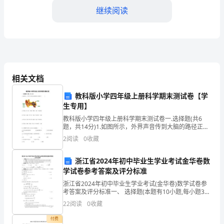
方】：
继续阅读
【乙
方
名
称】
相关文档
第四条价格和支付方式
鉴
教科版小学四年级上册科学期末测试卷【学
生专用】
于
教科版小学四年级上册科学期末测试卷一.选择题(共6
民币。
甲
题，共14分)1.如图所示，外界声音传到大脑的路径正确
的是（ ）。INCLUDEPICTURE \d
2
阅读
0
收藏
"C:\\Users\\11\\AppDat
方
4.2支付方式：
浙江省2024年初中毕业生学业考试金华卷数
拥
学试卷参考答案及评分标准
有
浙江省2024年初中毕业生学业考试(金华卷)数学试卷参
为首付款。
考答案及评分标准一、 选择题(本题有10小题,每小题3分,
相
共30分)题号12345678910答案CBAD CADCAB评分标
22
阅读
0
收藏
准选对一题给3分,不
关
付费