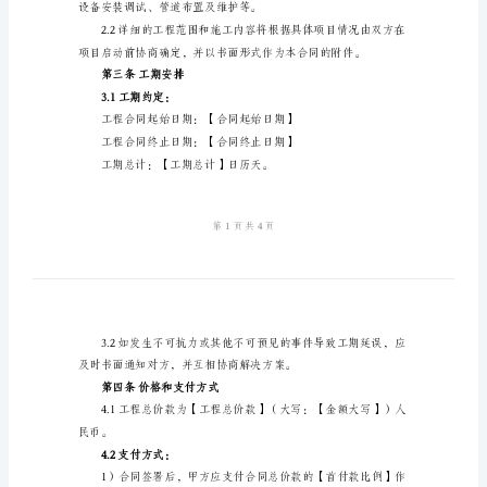
同
【乙方】：【乙方名称】
2024
年
常
第一条合同目的
用
版
相应的工程款项。
小
型
程质量符合相关标准和要求。
工
第二条工程范围
程
合
设备安装调试、管道
同