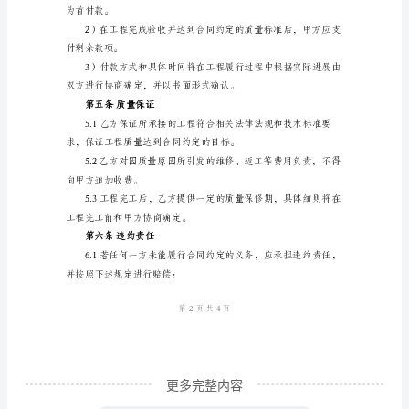
【合
同
编
第三条工期安排
号】：
3.1工期约定：
【____】-
【01】
【甲
方】：
【甲
方
名
称】
更多完整内容
【乙