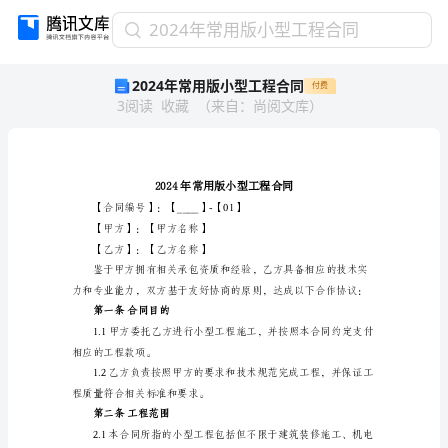
2024
2024年常用版小型工程合同
年
2024年常用版小型工程合同
付费
常
3
阅读
收藏
（
来自
：
尚阅文库
）
用
版
小
型
工
程
【合同编号
合
【甲方】：【甲方名称】