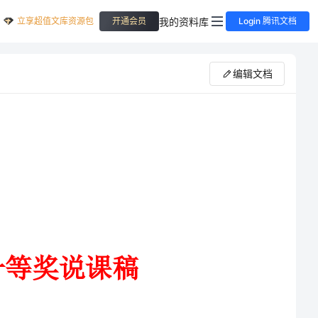
立享超值文库资源包
我的资料库
开通会员
Login 腾讯文档
编辑文档