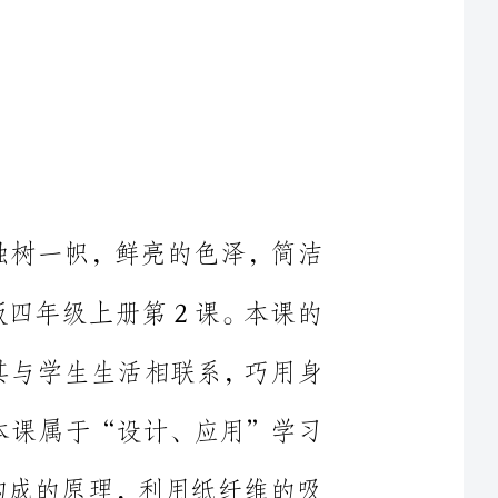
中国的印染工艺历经千年，生生不息，独树一帜，鲜亮的色泽，简洁
质朴的风格，深受人们的宠爱。本课是湘教版四年级上册第2课。本课的
设计吸取了染缬这一民间艺术的养分，并将其与学生生活相联系，巧用身
边易取之材料，仿民间艺术染制一方手帕。本课属于“设计、应用”学习
领域。以吸水性较强的纸为媒材，凭借折叠构成的原理，利用纸纤维的吸
水性能和渗透作用，从而形成既有肯定格律和节奏，又颜色艳丽，变化生
动活泼，呈现四方连续纹样的一方纸手帕。本课既能提高儿童学习美术的
爱好，又能与传统教育严密结合，使学生既把自己学到的，头脑中积存的
图案形成学有所用，同时也让学生了解有关的美术学问和民间传统艺术。