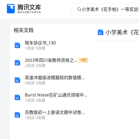
小
学
相关文档
小学美术《花
美
租车协议书_130
术
1
阅读
0
收藏
2023年四川省教师资格之中学英语学科知识与教学能力强化训练试卷B卷附答案
《花
付费
2
阅读
0
收藏
手
高速冲裁级进模磨损的数值模拟与实验研究的开题报告
4
阅读
0
收藏
帕》
Burst Noise在矿山通讯领域中的研究
1
阅读
0
收藏
一
苏教版初一上册语文期中试卷（带答案）
等
1
阅读
0
收藏
奖