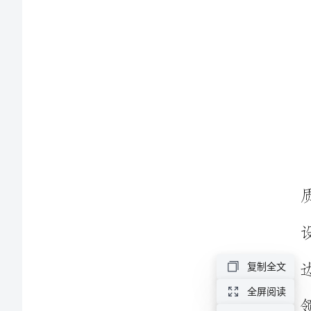
说
课
稿
小
学
美
术
《花
手
帕》
复制全文
一
全屏阅读