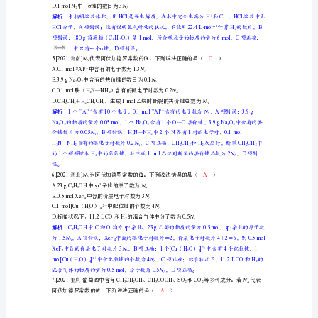
N
质
N
A4
的
N
－
4
浙江
3.[2022]
N
A
量
A.12gNaHSO0.2
N
中含有个阳离子
4A
乙烷和丙烯的混合气体中所含碳氢键数为
B.11.2
及
含有中子数为
C.8gCH3
N
4A
计
解析
＋
算
第
1
讲