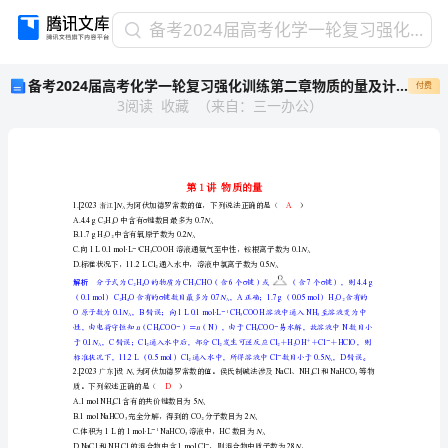
备
备考2024届高考化学一轮复习强化训练第二章物质的量及计算第1讲物质的量
考
备考2024届高考化学一轮复习强化训练第二章物质的量及计算第1讲物质的量
付费
2024
3
阅读
收藏
（
来自
：
三一办公
）
届
高
考
化
学
一
浙江
1.[2023]
N
A
中含有键数目最多为
A.4.4gCHOσ0.7
N
24A
轮
中含有氧原子数为
B.1.7gHO0.2
N
22A