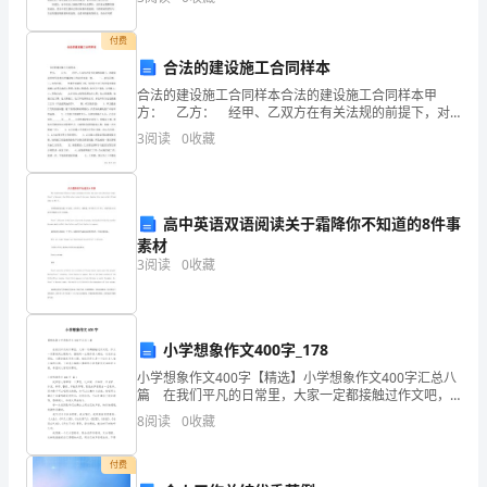
接路过的人，只为邂逅每一个身影，期待着有一个身影
下
N
为你停
A4
付费
列
N
合法的建设施工合同样本
N
2
＋
说
24
合法的建设施工合同样本合法的建设施工合同样本甲
N
0.5mo
方： 乙方： 经甲、乙双方在有关法规的前提下，对
A
法
建设项目的负责将市外墙涂装工程项目协商一致。
3
阅读
0
收藏
重庆
一、承包范围： 二、承包内容： 外墙平面涂料工
正
A
阿伏加德罗常数的值，下列
确
高中英语双语阅读关于霜降你不知道的8件事
的
素材
3
阅读
0
收藏
是
（
小学想象作文400字_178
A ）
小学想象作文400字【精选】小学想象作文400字汇总八
A.4.4
篇 在我们平凡的日常里，大家一定都接触过作文吧，
作文一定要做到主题集中，围绕同一主题作深入阐述，
8
阅读
0
收藏
g
切忌东拉西扯，主题涣散甚至无主题。相信写作文
C2H4O
付费