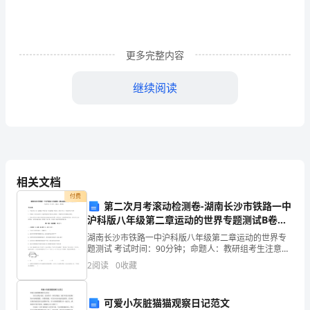
物
质
更多完整内容
的
继续阅读
量
N
第
天津
4.[2021]
N
1
A
A.1mol·LHClHCl
溶液中，分子的数目为
N
1
－
A
讲
相关文档
B.22.4LH
氢气中，分子的数目为
N
2A
物
付费
葡萄糖中，原子的数目为
C.180gC6
N
第二次月考滚动检测卷-湖南长沙市铁路一中
A
沪科版八年级第二章运动的世界专题测试B卷
质
中，键的数目为
D.1molNσ3
N
2A
（详解版）
湖南长沙市铁路一中沪科版八年级第二章运动的世界专
解析
的
题测试 考试时间：90分钟；命题人：教研组考生注意：
1、本卷分第I卷（选择题）和第Ⅱ卷（非选择题）两部
2
阅读
0
收藏
量
分，满分100分，考试时间90分钟2、答卷前，考生
6126
1.
σD
中只有一个键，项错误。
可爱小灰脏猫猫观察日记范文