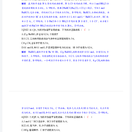
1
－
复
习
解析
243
N
强
N
1
－
A
＝
nn
化
N
训
广东
N
练
D
质。下列叙述正确的是（）
含有的共价键数目为
A.1molNHCl5
N
第
4A
完全分解，得到的分子数目为
二
C.1L1mol·LNaHCOHC
1
－
－
章
解析
N
物