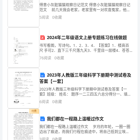
[2023
海南
5.[2021]
N
A
得意小灰脏猫猫观察日记范文 得意小灰脏猫猫观察日记
范文 前几天我会老家，老家里有一对欢喜冤家，他们
中含有的电子数为
A.0.1molAl1.3
N
273
＋
浙
A
不是人而是狗狗小灰和脏猫猫。小猫特别脏，可是小灰
5
阅读
0
收藏
中含有的共价键的数目为
B.3.9gNaO0.1
N
全身金黄金黄的，正好相反更好玩的是别人说猫狗不
22A
江]NA
容，
肼（）含有的孤电子对数为
C.0.1molHN—NH0.2
为
D.CHCHHCHCH1mol
2024年二年级语文上册专题练习在线做题
解析
273273
＋＋
阿
书写看图，写诗句。1．2．3．4．【答案】1．楼高百
尺 手可2．直下三千尺落九天3．千里目一层楼4．苍苍
野茫茫， 。见牛羊【解析】略填空题根据课文内容填
伏
76
阅读
0
收藏
空。1．小蝌蚪先长出两条后腿，再长出两条___
N
A22
加
N
2023年人教版三年级科学下册期中测试卷及
德
答案【一套】
误。
罗
2023年人教版三年级科学下册期中测试卷及答案【一
套】班级： 姓名： 题序一二三四五六总分得分一、填空
湖北
6.[2021]
N
A
题。（共20分）1、降水的形式很多，常见的有__
常
6
阅读
0
收藏
A.23gCHOHsp
中杂化的原子数为
N
3
25
A
数
付费
中氙的价层电子对数为
B.0.5molXeF3
N
4A
我们都在一程路上温暖过作文
（）中配位键的个数为
C.1mol[CuHO]4
N
2
＋
的
24
A
我们都在一程路上温暖过作文 岁月的年轮，一圈一圈
迈出了痕迹，而我们行程在痕迹中，将自己低到尘埃
值，
里，再从尘埃里开出花，放低自己，用最纯洁的心去迎
解析
3
阅读
0
收藏
25