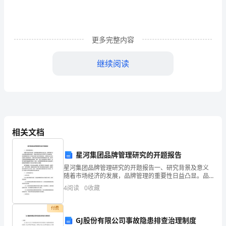
方
案】
更多完整内容
高
中
继续阅读
二、非选择题
历
史
历帝王之岁月……；列事者，录人臣之行状。”
电
相关文档
子
题
星河集团品牌管理研究的开题报告
星河集团品牌管理研究的开题报告一、研究背景及意义
库
随着市场经济的发展，品牌管理的重要性日益凸显。品
活。
牌管理作为企业战略的重要组成部分，直接关系到企业
第
4
阅读
0
收藏
的市场竞争力和发展前景。而品牌管理的核心在于建立
和维护良
一
付费
GJ股份有限公司事故隐患排查治理制度
单
后，现代史开始于1900年前后。