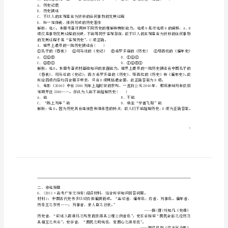
单
一、选择题
元
A．自然界和人类发展过程
B．过去的事实
第
C．过去事实的记载
D．指历史学
1
过程、人类发展过程。故A项为正确答案。
课
不很密切
速
效
提
项，故A项正确。
能
A．历史记载
B．历史撰述
演
C．不以人的主观意志为转移的任何事物的