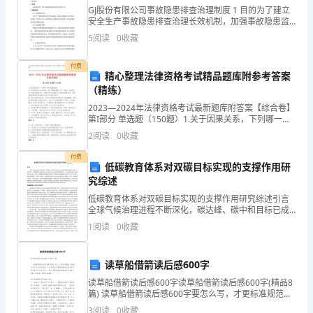
GJ股份有限公司事故隐患排查治理制度 1 目的为了建立
元
安全生产事故隐患排查治理长效机制，加强事故隐患监
响？
督管理，阻止和减少事故发生，保障公司员工生命和设
5
阅读
0
收藏
第
备安全，特制定本制度。2 范围本制度适用于本
1
付费
精心整理法律资格考试精品题库附参考答案
话的理解。
（精练）
课
2023—2024年法律资格考试最新题库附答案【综合卷】
速
第I部分 单选题（150题）1.关于因果关系，下列哪一选
项是错误的？A: 甲因琐事与乙发生争执，向乙的胸部猛
2
阅读
0
收藏
效
推一把，导致乙心脏病发作，救治无效而
付费
提
低碳教育体系对双碳目标实现的支撑作用研
究综述
能
低碳教育体系对双碳目标实现的支撑作用研究综述引言
全球气候治理进程不断深化，碳达峰、碳中和目标已成
演
为各国政策制定的核心议题。在此背景下，低碳教育作
1
阅读
0
收藏
(3)以下两种答案任选其一：
为推动社会认知转变与行为实践的重要载体，其对双碳
练
目标的支
界上第一个无产阶级领导的社会主义国家。
新
读草船借箭读后感600字
读草船借箭读后感600字读草船借箭读后感600字(精品8
人
命推动资本主义世界体系最终形成。
篇) 读草船借箭读后感600字要怎么写，才更标准规范？
(4)言之有理即可。
根据多年的文秘写作经验，参考优秀的读草船借箭读后
3
阅读
0
收藏