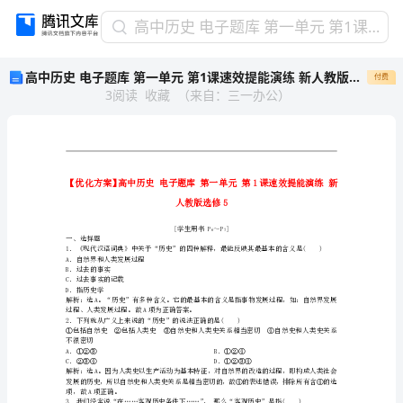
高
高中历史 电子题库 第一单元 第1课速效提能演练 新人教版选修5
中
高中历史 电子题库 第一单元 第1课速效提能演练 新人教版选修5
付费
历
3
阅读
收藏
（
来自
：
三一办公
）
史
电
子
题
库
第
一