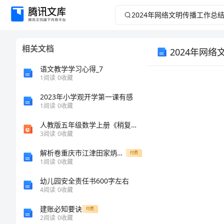
2024
年
相关文档
2024年网
网
语文教学学习心得_7
络
1
阅读
0
收藏
文
2023年小学观开学第一课有感
1
阅读
0
收藏
明
人教版五年级数学上册《稍复杂的方程例1》
3
阅读
0
收藏
传
解析卷重庆市江津田家炳中学数学七年级上册一元一次方程定向练习试卷（解析版）
付费
1
阅读
0
收藏
播
幼儿园安全责任书600字左右
工
4
阅读
0
收藏
建账必知要诀
付费
作
2
阅读
0
收藏