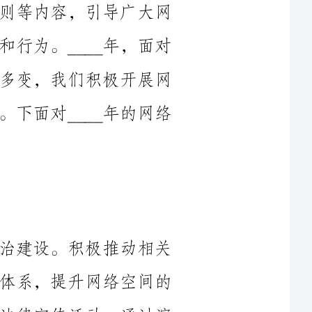
互联网的不断发展和网络舆论环境的复杂多变，我们积极开展网
络文明传播工作，取得了一系列重要成绩。下面对____年的网络
在____年，我们高度重视网络文明法治建设。积极推动相关
法律法规的制定和修订，完善互联网法律体系，提升网络空间的
法治化水平。我们组织了一系列网络文明法律宣传活动，通过演
讲、培训、宣传片等形式，向广大网民普及法律知识，引导他们
遵守法律法规，文明上网。同时，通过建设健全举报机制，及时