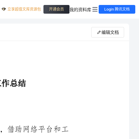
立享超值文库资源包
我的资料库
开通会员
Login 腾讯文档
编辑文档
台和工
具，传达和推广文明价值观、社会道德准则等内容，引导广大网
民形成文明、和谐、健康的网络交往习惯和行为。____年，面对