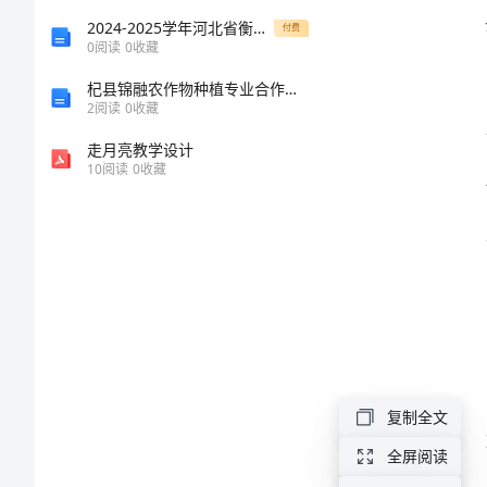
总
2024-2025学年河北省衡水市第十三中学数学高一上学期期末复习检测试题含解析
付费
0
阅读
0
收藏
结
杞县锦融农作物种植专业合作社介绍企业发展分析报告
2
阅读
0
收藏
2024
走月亮教学设计
年
10
阅读
0
收藏
网
络
文
明
传
播
复制全文
工
全屏阅读
作