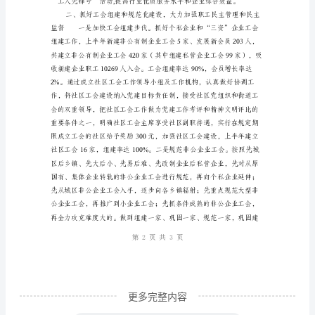
力
创
建
工
会
工
作
先
进
市
—
建
阳
更多完整内容