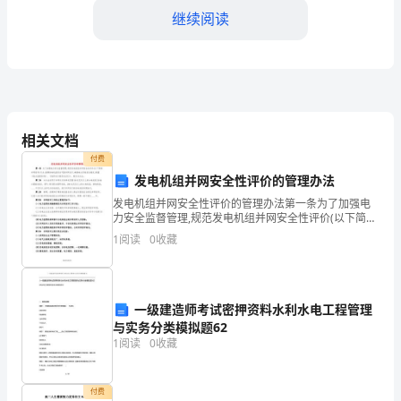
市
继续阅读
总
工
会
XX
相关文档
年
付费
发电机组并网安全性评价的管理办法
上
发电机组并网安全性评价的管理办法第一条为了加强电
力安全监督管理,规范发电机组并网安全性评价(以下简称
半
并网安评)行为,保障发电机组安全可靠并网运行,确保电力
1
阅读
0
收藏
系统安全稳定,根据《电力监管条例》、《电网运
年
工
一级建造师考试密押资料水利水电工程管理
作
与实务分类模拟题62
1
阅读
0
收藏
总
结
付费