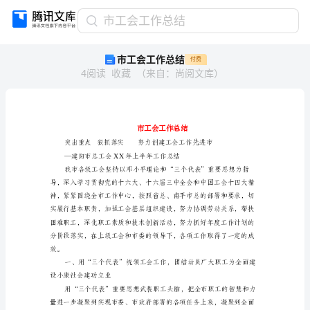
市
市工会工作总结
工
市工会工作总结
付费
会
4
阅读
收藏
（
来自
：
尚阅文库
）
工
作
总
结
市
工
会
工