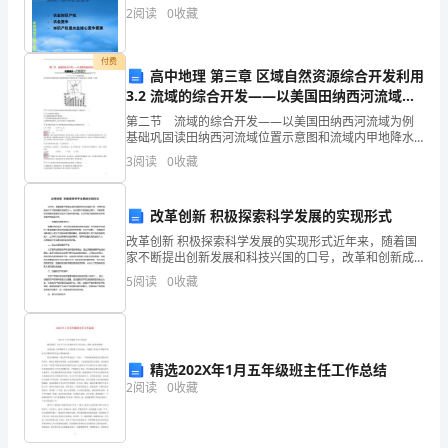
2
阅读
0
收藏
论
和
付费
高中地理 第三章 区域自然资源综合开发利用
“三
3.2 流域的综合开发——以美国田纳西河流域为
例练习 新人教版必修3
个
第二节 流域的综合开发——以美国田纳西河流域为例
基础巩固读田纳西河流域位置示意图和流域内甲地降水
量与气温变化图,完成第1~2题。1下列有关田纳西河流域
代
3
阅读
0
收藏
自然地理特征的叙述,正确的是( )A.位于美国的
表”
改革创新 积极探索科学发展的实现形式
重
改革创新 积极探索科学发展的实现形式近年来，随着国
家不断提出创新发展和科技兴国的口号，改革和创新成
要
为了中国发展的关键词之一。在实现科学发展的过程
5
阅读
0
收藏
中，不断探索科技创新的发展形式成为了新时代新问
思
题。本文
想
为
精选202X年1月五年级班主任工作总结
2
阅读
0
收藏
指
导，