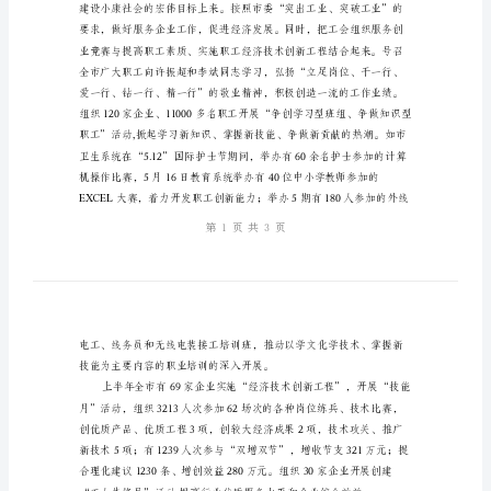
作
总
结
突
出
重
效。
点
狠
设小康社会建功立业
抓
落
实
努