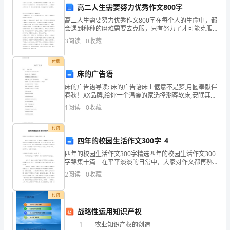
我
高二人生需要努力优秀作文800字
高二人生需要努力优秀作文800字在每个人的生命中，都
市
会遇到种种的磨难需要去克服，只有努力了才可能克服
磨难。下面是小编整理了高二人生需要努力作文800字，
各
3
阅读
0
收藏
来欣赏和学习吧，希望能对大家有所帮助。高二人
级
付费
床的广告语
工
床的广告语导读: 床的广告语床上惬意不是梦,月圆奉献伴
会
春秋！XX品牌,给你一个温馨的家选择潮客软床,安眠其实
很简洁是他,是她,不是它,是朋友和伴侣 XX寝床你需要一
1
阅读
0
收藏
坚
个空间,释放你所有的秘密一一 XX寝
持
付费
四年的校园生活作文300字_4
以
四年的校园生活作文300字精选四年的校园生活作文300
字锦集十篇 在平平淡淡的日常中，大家对作文都再熟
邓
悉不过了吧，写作文可以锻炼我们的独处习惯，让自己
2
阅读
0
收藏
的心静下来，思考自己未来的方向。相信很多朋友
小
付费
平
战略性运用知识产权
理
- - - - 1 - - - 农业知识产权的创造