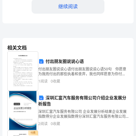
导
继续阅读
小
组
会
议
相关文档
住更多的优秀人才。
主
付出朋友圈说说心语
持
付出朋友圈说说心语付出朋友圈说说心语50句 你愿意
为我而付出的那些执着和舍弃，我也同样愿意为你付
词
出，甚至不顾一切。下文是小编为各位读者准备的付出
1
阅读
0
收藏
朋友圈说说心语，欢迎大家阅读。1、勤奋是一块干裂的
尊
敬
深圳汇富汽车服务有限公司介绍企业发展分
析报告
的
深圳汇富汽车服务有限公司 企业发展分析结果企业发展
指数得分企业发展指数得分深圳汇富汽车服务有限公司
各
综合得分说明：企业发展指数根据企业规模、企业创
2
阅读
0
收藏
新、企业风险、企业活力四个维度对企业发展情况进行
位
评价。
付费