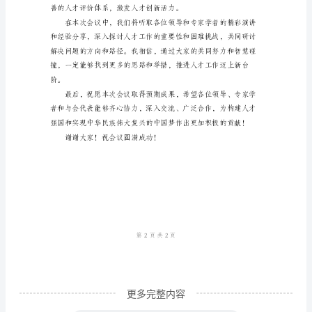
质量发展提供有力支撑。
2024
年
会
议
主
持
词：
人
才
工
作
领
更多完整内容