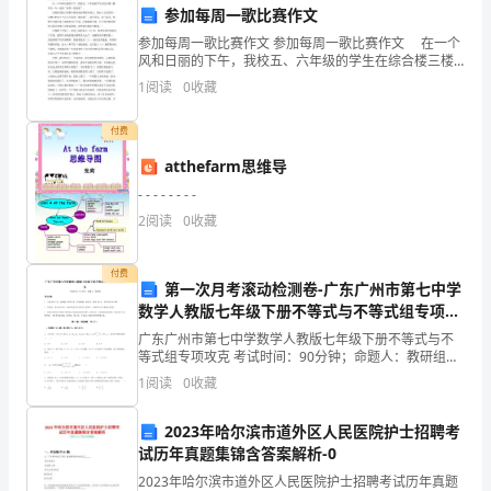
领
参加每周一歌比赛作文
参加每周一歌比赛作文 参加每周一歌比赛作文 在一个
导、
风和日丽的下午，我校五、六年级的学生在综合楼三楼
举行一年一度的“每周一歌比赛”。 闪烁的霓虹灯把整
专
1
阅读
0
收藏
个舞台装扮得格外迷人，舞台上方还挂着一行醒目
家
阶。
付费
学
atthefarm思维导
- - - - - - - -
者、
2
阅读
0
收藏
各
付费
位
第一次月考滚动检测卷-广东广州市第七中学
谢谢大家！祝会议圆满成功！
数学人教版七年级下册不等式与不等式组专项攻
与
克试卷（含答案详解版）
广东广州市第七中学数学人教版七年级下册不等式与不
会
等式组专项攻克 考试时间：90分钟；命题人：教研组考
生注意：1、本卷分第I卷（选择题）和第Ⅱ卷（非选择
1
阅读
0
收藏
题）两部分，满分100分，考试时间90分钟2、答卷
代
2023年哈尔滨市道外区人民医院护士招聘考
表：
试历年真题集锦含答案解析-0
大
2023年哈尔滨市道外区人民医院护士招聘考试历年真题