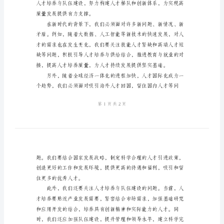
作
领
圆满成功。
导
小
组
会
议
主
持
词