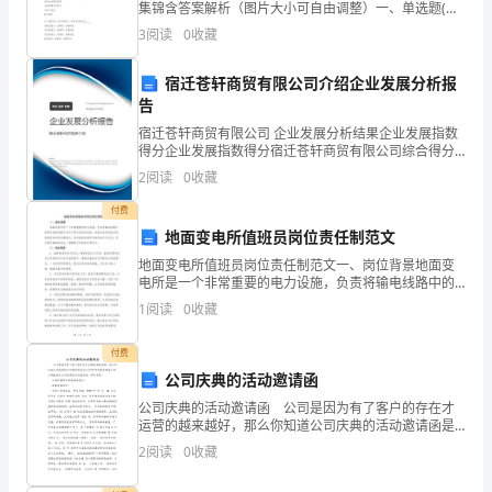
集锦含答案解析（图片大小可自由调整）一、单选题(共
家
35题)1、下列哪种情况不属于氯胺酮麻醉的禁忌证______
3
阅读
0
收藏
淘 A.颅高压豆B.冠心病网 C.法洛
好！
宿迁苍轩商贸有限公司介绍企业发展分析报
首
告
先，
宿迁苍轩商贸有限公司 企业发展分析结果企业发展指数
得分企业发展指数得分宿迁苍轩商贸有限公司综合得分
说明：企业发展指数根据企业规模、企业创新、企业风
我
2
阅读
0
收藏
险、企业活力四个维度对企业发展情况进行评价。该企
业的
代
付费
地面变电所值班员岗位责任制范文
表
地面变电所值班员岗位责任制范文一、岗位背景地面变
电所是一个非常重要的电力设施，负责将输电线路中的
主
高压电能转换为适用于用户的低压电能。地面变电所值
1
阅读
0
收藏
班员是地面变电所的关键岗位，负责监控和维护变电所
办
的运行状
付费
方，
公司庆典的活动邀请函
对
公司庆典的活动邀请函 公司是因为有了客户的存在才
运营的越来越好，那么你知道公司庆典的活动邀请函是
各
怎么写吗?下面查字典范文网小编整理了公司庆典的活动
2
阅读
0
收藏
邀请函，供你参考。 公司庆典的活动邀请函范文一
位