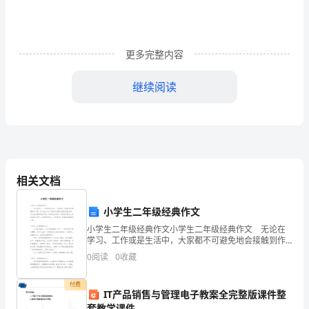
慢
地
长
更多完整内容
大
继续阅读
了，
面
对
人
相关文档
生
小学生二年级经典作文
选
小学生二年级经典作文小学生二年级经典作文 无论在
学习、工作或是生活中，大家都不可避免地会接触到作
择
文吧，作文是人们以书面形式表情达意的言语活动。作
0
阅读
0
收藏
文的注意事项有许多，你确定会写吗？下面是小编为大
时
家收
付费
竟
IT产品销售与管理电子教案全完整版课件整
套教学课件