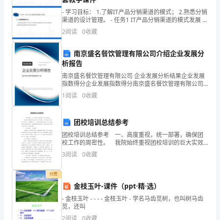
然
- 学习目标： 1.了解IT产品分销渠道的模式； 2.熟悉分销
渠道的设计管理。 - 任务1 IT产品分销渠道的模式发展 -
也
1.1分销渠道
2
阅读
0
收藏
戏
南京盛名餐饮管理有限公司介绍企业发展分
剧
析报告
化
南京盛名餐饮管理有限公司 企业发展分析结果企业发展
指数得分企业发展指数得分南京盛名餐饮管理有限公司
综合得分说明：企业发展指数根据企业规模、企业创
地
1
阅读
0
收藏
新、企业风险、企业活力四个维度对企业发展情况进行
评价。
做
团校培训总结参考
了
团校培训总结参考 一、高度重视，统一部署，确保团
校工作的周密性。 我院始终重视团校培训的巨大实效
一
性，把培养优秀学生团干部作为一项重要工作，认真详
3
阅读
0
收藏
细地制定相关计划，确保团校取得积极成效。我院团委
名
高
付费
护
金枝玉叶-课件（ppt·精·选）
士，
- 金枝玉叶 - - - - 金枝玉叶 - 学名马齿苋树，也叫树马齿
苋，还叫
成
2
阅读
0
收藏