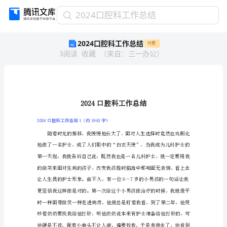
2024
2024口腔科工作总结
口
2024口腔科工作总结
付费
腔
3
阅读
收藏
（
来自
：
三一办公
）
科
工
作
总
结
2024
口
2024口腔科工作总结1（约1943字）