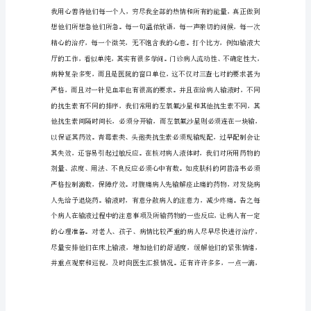
结
1（约
1943
字）
随
着
时
光
姨，因为我想看见你对我笑。
的
推
移，
我
慢