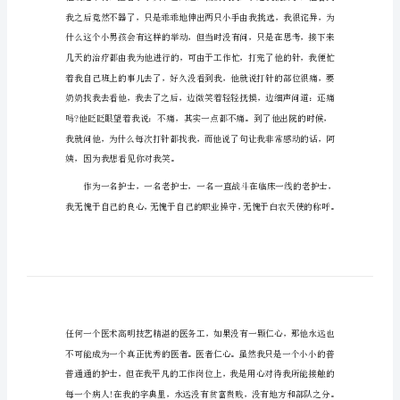
腔
科
工
作
总
结
2024
口
腔
科
工
作
总